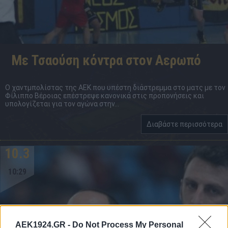
Με Τσαούση κόντρα στον Αερωπό
Ο χαντμπολίστας της ΑΕΚ που υπέστη διάστρεμμα στο ματς με τον
Φίλιππο Βέροιας επέστρεψε κανονικά στις προπονήσεις και
υπολογίζεται για τον αγώνα στην...
Διαβάστε περισσότερα
10.3
10:29
AEK1924.GR -
Do Not Process My Personal