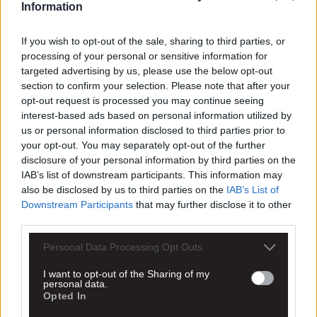
Information
If you wish to opt-out of the sale, sharing to third parties, or
processing of your personal or sensitive information for
targeted advertising by us, please use the below opt-out
section to confirm your selection. Please note that after your
opt-out request is processed you may continue seeing
interest-based ads based on personal information utilized by
Καμμιά ανησυχία για Τσαούση
us or personal information disclosed to third parties prior to
your opt-out. You may separately opt-out of the further
disclosure of your personal information by third parties on the
Ο Χαντμπολίστας της ΑΕΚ αποχώρησε τραυματίας από την χθεσινή
IAB’s list of downstream participants. This information may
αναμέτρηση της ΑΕΚ με τον Φίλιππό, ωστόσο δεν υπάρχει καμμιά...
also be disclosed by us to third parties on the
IAB’s List of
Downstream Participants
that may further disclose it to other
Διαβάστε περισσότερα
third parties.
09.3
Personal Data Processing Opt Outs
I want to opt-out of the Sharing of my
21:05
personal data.
Opted In