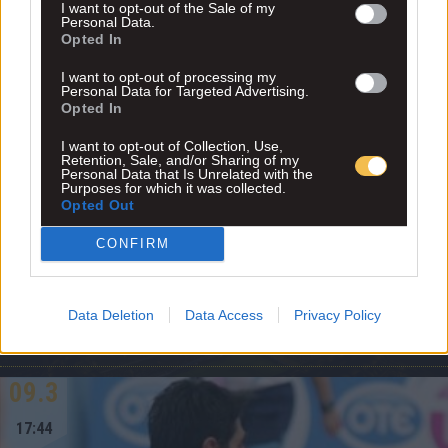
I want to opt-out of the Sale of my
Personal Data.
Opted In
I want to opt-out of processing my
Personal Data for Targeted Advertising.
Opted In
I want to opt-out of Collection, Use,
Retention, Sale, and/or Sharing of my
Personal Data that Is Unrelated with the
Purposes for which it was collected.
Opted Out
Καμία ανησυχία για Τσαούση
CONFIRM
Το ιατρικό τιμ της ΑΕΚ δεν ανησυχεί για τον τραυματισμό του Φάνη.
Data Deletion
Data Access
Privacy Policy
Διαβάστε περισσότερα
09.3
17:44