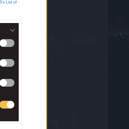
B’s List of
ει η
Μάρκο
ερα
ο
ερα