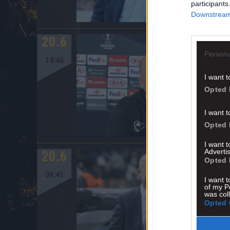
participants
Downstream 
20.6
Persona
14:46
I want t
Opted 
I want t
Opted 
I want 
Advertis
20.6
Opted 
09:41
I want t
of my P
was col
Opted 