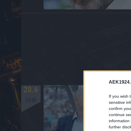
AEK1924.
20.6
If you wish 
17:25
sensitive in
confirm you
continue se
information 
further disc