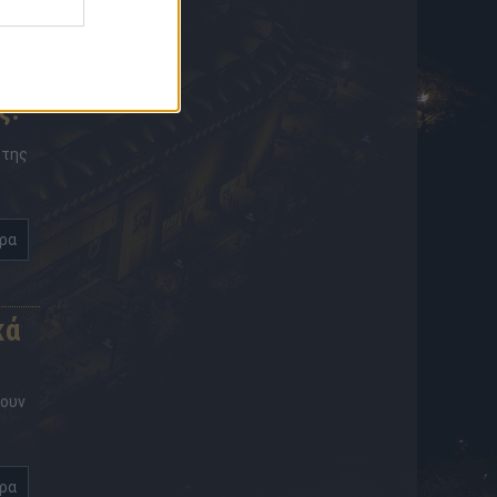
ς!
 της
ερα
κά
σουν
ερα