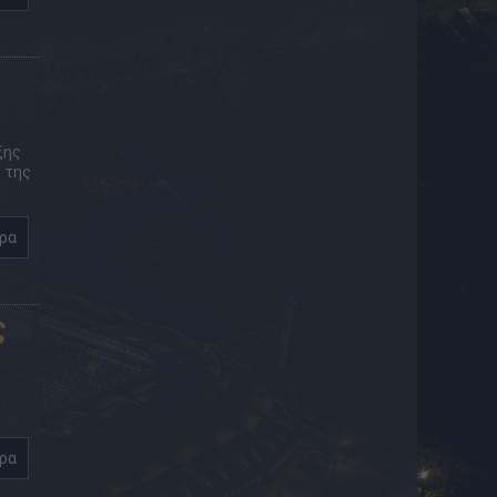
ξης
 της
ερα
ς
ερα