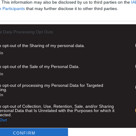
. This information may also be disclosed by us to third parties on the
IA
Participants
that may further disclose it to other third parties.
Άλλαξε ώρα η συνέντευξη Τύπου του
Νίκολιτς
l Data Processing Opt Outs
Μισή ώρα αργότερα, απ’ το προγραμματισμένο ραντεβού θα ξεκινήσ
o opt-out of the Sharing of my personal data.
συνέντευξη Τύπου του Μάρκο Νίκολιτς. Η συνέντευξη Τύπου του 
In
Νίκολιτς, για να παρουσιαστεί και...
Διαβάστε περισσότ
o opt-out of the Sale of my Personal Data.
In
to opt-out of processing my Personal Data for Targeted
Ώρα… Νίκολιτς – Παρουσιάζεται και
ing.
In
ανοίγει τα χαρτιά του
o opt-out of Collection, Use, Retention, Sale, and/or Sharing
ersonal Data that Is Unrelated with the Purposes for which it
Ο Σέρβος τεχνικός της ΑΕΚ, θα παρουσιαστεί και επίσημα σήμερα τ
lected.
μεσημέρι (16:45) στο Press Conference Room της OPAP Arena,
Out
ανοίγοντας για πρώτη φορά τα...
CONFIRM
Διαβάστε περισσότ