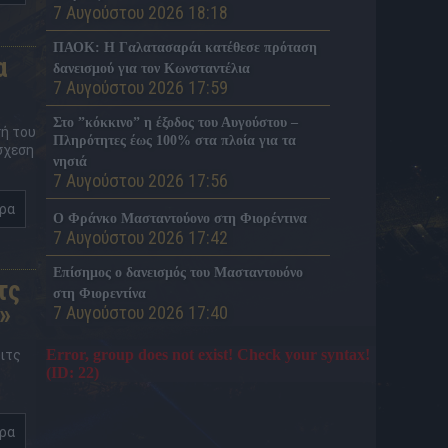
7 Αυγούστου 2026 18:18
ΠΑΟΚ: Η Γαλατασαράι κατέθεσε πρόταση
α
δανεισμού για τον Κωνσταντέλια
7 Αυγούστου 2026 17:59
Στο ”κόκκινο” η έξοδος του Αυγούστου –
σή του
Πληρότητες έως 100% στα πλοία για τα
σχεση
νησιά
7 Αυγούστου 2026 17:56
ερα
Ο Φράνκο Μασταντούονο στη Φιορέντινα
7 Αυγούστου 2026 17:42
Επίσημος ο δανεισμός του Μασταντουόνο
τς
στη Φιορεντίνα
»
7 Αυγούστου 2026 17:40
Error, group does not exist! Check your syntax!
λιτς
(ID: 22)
ερα