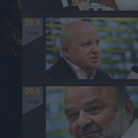
20.6
19:04
20.6
18:29