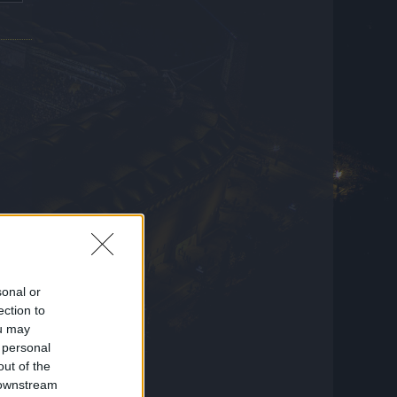
ο
sonal or
ection to
 την
ou may
 personal
out of the
 downstream
ερα