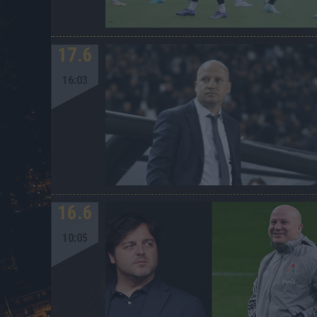
17.6
16:03
16.6
10:05