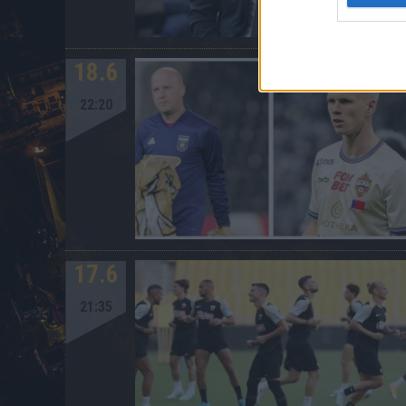
18.6
22:20
17.6
21:35