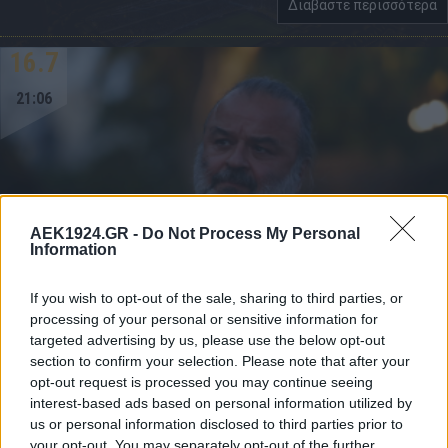
Διαβάστε περισσότερα
16.7
21:06
AEK1924.GR -
Do Not Process My Personal
Information
If you wish to opt-out of the sale, sharing to third parties, or
processing of your personal or sensitive information for
targeted advertising by us, please use the below opt-out
section to confirm your selection. Please note that after your
opt-out request is processed you may continue seeing
Ο Ηλιόπουλος στην κλήρωση του
interest-based ads based on personal information utilized by
νέου πρωταθλήματος της Super
us or personal information disclosed to third parties prior to
League (ΦΩΤΟ)
your opt-out. You may separately opt-out of the further