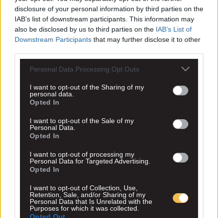
disclosure of your personal information by third parties on the
IAB’s list of downstream participants. This information may
Ο ισχυρός άντρας της ΑΕΚ βρίσκεται στην κλήρωση του νέου
also be disclosed by us to third parties on the
IAB’s List of
πρωταθλήματος της Super League, ενώ από πλευράς ΑΕΚ είναι και 
Μηνάς Λυσάνδρου Το παρών...
Downstream Participants
that may further disclose it to other
third parties.
Διαβάστε περισσότερα
Personal Data Processing Opt Outs
13.7
I want to opt-out of the Sharing of my
personal data.
Opted In
17:33
I want to opt-out of the Sale of my
Personal Data.
Opted In
I want to opt-out of processing my
Personal Data for Targeted Advertising.
Opted In
I want to opt-out of Collection, Use,
Retention, Sale, and/or Sharing of my
Personal Data that Is Unrelated with the
Purposes for which it was collected.
Opted Out