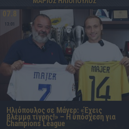
ΜΑΡΙΟΣ ΗΛΙΟΠΟΥΛΟΣ
07.8
13:01
Ηλιόπουλος σε Μάγερ: «Έχεις
βλέμμα τίγρης!» – Η υπόσχεση για
Champions League