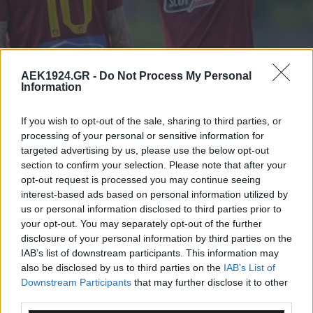
AEK1924.GR -
Do Not Process My Personal
«Άρρωστος» Γκαρσία, τρομερός Ζίνι
Information
και ολοκληρωμένη ΑΕΚ!
If you wish to opt-out of the sale, sharing to third parties, or
processing of your personal or sensitive information for
Η ΑΕΚΑΡΑ του Ματίας Αλμέδα κέρδισε (0-5) στο τελευταίο φιλικό
targeted advertising by us, please use the below opt-out
επί Ολλανδικού εδάφους απέναντι στην πιο έτοιμη Σαχτάρ
section to confirm your selection. Please note that after your
Ντόνετσκ χάρη σε τρία τέρματα του Γκαρσία...
opt-out request is processed you may continue seeing
interest-based ads based on personal information utilized by
Διαβάστε περισσότερα
us or personal information disclosed to third parties prior to
your opt-out. You may separately opt-out of the further
09.7
disclosure of your personal information by third parties on the
IAB’s list of downstream participants. This information may
15:25
also be disclosed by us to third parties on the
IAB’s List of
Downstream Participants
that may further disclose it to other
third parties.