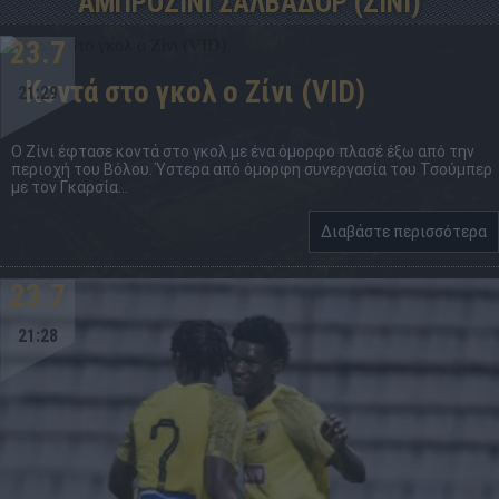
ΑΜΠΡΟΖΙΝΙ ΣΑΛΒΑΔΟΡ (ΖΙΝΙ)
23.7
Κοντά στο γκολ ο Ζίνι (VID)
21:29
Ο Ζίνι έφτασε κοντά στο γκολ με ένα όμορφο πλασέ έξω από την
περιοχή του Βόλου. Ύστερα από όμορφη συνεργασία του Τσούμπερ
με τον Γκαρσία...
Διαβάστε περισσότερα
23.7
21:28