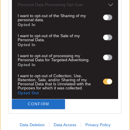
Personal Data Processing Opt Outs
I want to opt-out of the Sharing of my
personal data.
Opted In
I want to opt-out of the Sale of my
Personal Data.
Opted In
I want to opt-out of processing my
Personal Data for Targeted Advertising.
Τα ακατέργαστα διαμάντια του
Opted In
Ματίας Αλμέιδα
I want to opt-out of Collection, Use,
Retention, Sale, and/or Sharing of my
Personal Data that Is Unrelated with the
Ο… παλιός Ζίνι και οι νέοι Λαμαράνα και Γεμπόα μπορούν να
Purposes for which it was collected.
αποτελέσουν υπερπολύτιμα περιουσιακά στοιχεία για την ΑΕΚ στο
Opted Out
μέλλον. Το ΑΕΚ1924 αναλύει. Ξαφνικά την...
CONFIRM
Διαβάστε περισσότερα
08.7
Data Deletion
Data Access
Privacy Policy