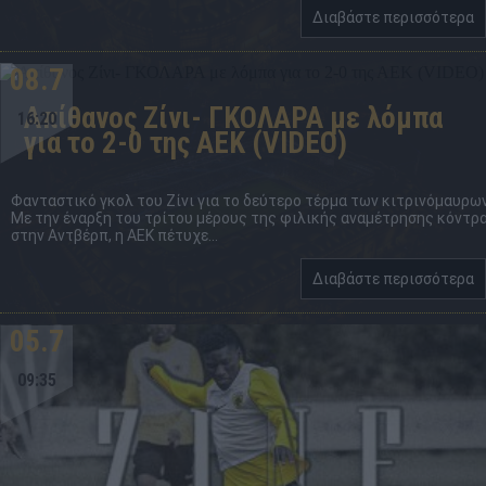
Διαβάστε περισσότερα
08.7
Απίθανος Ζίνι- ΓΚΟΛΑΡΑ με λόμπα
16:20
για το 2-0 της ΑΕΚ (VIDEO)
Φανταστικό γκολ του Ζίνι για το δεύτερο τέρμα των κιτρινόμαυρων
Με την έναρξη του τρίτου μέρους της φιλικής αναμέτρησης κόντρ
στην Αντβέρπ, η ΑΕΚ πέτυχε...
Διαβάστε περισσότερα
05.7
09:35