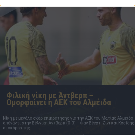
17:18
Φιλική νίκη με Άντβερπ –
Ομορφαίνει η ΑΕΚ του Αλμέιδα
Νίκη με μεγάλο σκορ επικράτησης για την ΑΕΚ του Ματίας Αλμέιδα
απέναντι στην Βέλγικη Αντβερπ (0-3) – Φαν Βέερτ, Ζίνι και Κοσίδης
οι σκόρερ της...