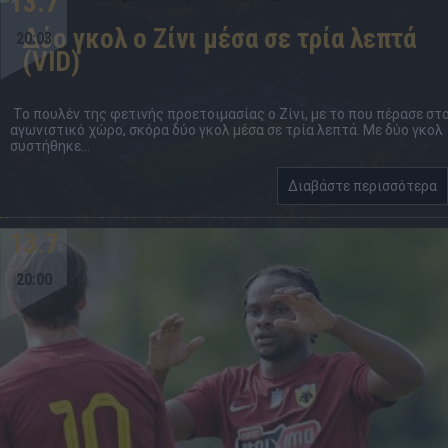
13.7
Δύο γκολ ο Ζίνι μέσα σε τρία λεπτά
20:03
(VID)
Το πουλέν της φετινής προετοιμασίας ο Ζίνι, με το που πέρασε στ
αγωνιστικό χώρο, σκόρα δύο γκολ μέσα σε τρία λεπτά. Με δύο γκολ
συστήθηκε...
Διαβάστε περισσότερα
13.7
20:00