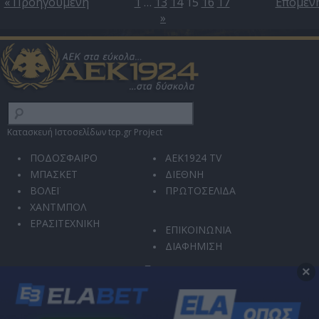
« Προηγούμενη
1
…
13
14
15
16
17
Επόμεν
»
Κατασκευή Ιστοσελίδων tcp.gr Project
ΠΟΔΟΣΦΑΙΡΟ
AEK1924 TV
ΜΠΑΣΚΕΤ
ΔΙΕΘΝΗ
ΒΟΛΕΪ
ΠΡΩΤΟΣΕΛΙΔΑ
ΧΑΝΤΜΠΟΛ
ΕΡΑΣΙΤΕΧΝΙΚΗ
ΕΠΙΚΟΙΝΩΝΙΑ
ΔΙΑΦΗΜΙΣΗ
×
Ο ιστότοπός μας χρησιμοποιεί την υπηρεσία reCAPTCHA για την προστασία από