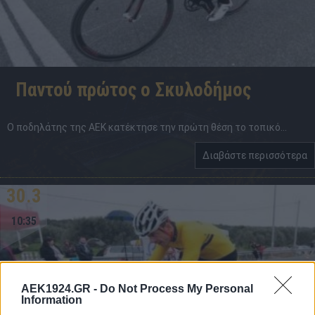
Παντού πρώτος ο Σκυλοδήμος
Ο ποδηλάτης της ΑΕΚ κατέκτησε την πρώτη θέση το τοπικό...
Διαβάστε περισσότερα
30.3
10:35
AEK1924.GR -
Do Not Process My Personal
Information