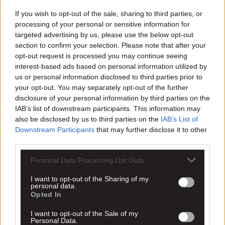
If you wish to opt-out of the sale, sharing to third parties, or
processing of your personal or sensitive information for
targeted advertising by us, please use the below opt-out
section to confirm your selection. Please note that after your
opt-out request is processed you may continue seeing
interest-based ads based on personal information utilized by
us or personal information disclosed to third parties prior to
Πρώτος ο Σκυλοδήμος
your opt-out. You may separately opt-out of the further
disclosure of your personal information by third parties on the
IAB’s list of downstream participants. This information may
Στην κατηγορία Masters στον 36ο γύρο «ΘΥΣΙΑΣ» αγωνίστηκε ο
Παναγιώτης Σκυλοδήμος και κατέκτησε ένα ακόμα χρυσό...
also be disclosed by us to third parties on the
IAB’s List of
Downstream Participants
that may further disclose it to other
Διαβάστε περισσότερα
third parties.
Personal Data Processing Opt Outs
07.3
I want to opt-out of the Sharing of my
13:55
personal data.
Opted In
I want to opt-out of the Sale of my
Personal Data.