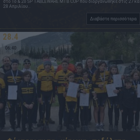
στο 1ο & 2ο SP TABLEWARE MTB CUP που διοργανώθηκε στις 27 κα
28 Απριλίου...
Διαβάστε περισσότερα
28.4
06:40