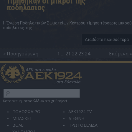
Τιμήθηκαν οι μικροί της
ποδηλασίας
Η Ένωση Ποδηλατικών Σωματείων Κέντρου τίμησε τέσσερις μικρού
ποδηλάτες της...
Διαβάστε περισσότερα
« Προηγούμενη
1
…
21
22
23
24
Επόμενη »
Κατασκευή Ιστοσελίδων tcp.gr Project
ΠΟΔΟΣΦΑΙΡΟ
AEK1924 TV
ΜΠΑΣΚΕΤ
ΔΙΕΘΝΗ
ΒΟΛΕΪ
ΠΡΩΤΟΣΕΛΙΔΑ
ΧΑΝΤΜΠΟΛ