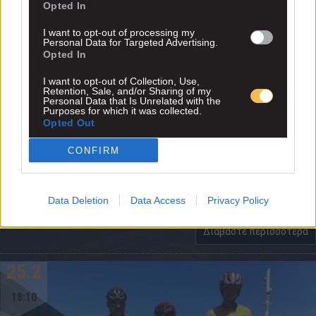
Opted In
I want to opt-out of processing my
Personal Data for Targeted Advertising.
Opted In
I want to opt-out of Collection, Use,
Retention, Sale, and/or Sharing of my
Personal Data that Is Unrelated with the
Purposes for which it was collected.
Opted Out
6 αθλητές της ΑΕΚ στη Σαλαμίνα
CONFIRM
Η ομάδα ποδηλασίας της Ένωσης θα παραστεί με 6 αθλητές στο
Data Deletion
Data Access
Privacy Policy
MARATHONOPENMTB που θα γίνει στα Κανάκια την Κυριακή...
Διαβάστε περισσότερα
25.2
18:10