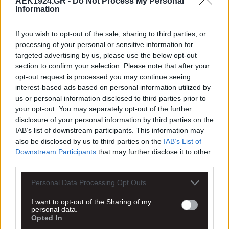
AEK1924.GR -
Do Not Process My Personal
Information
If you wish to opt-out of the sale, sharing to third parties, or
processing of your personal or sensitive information for
targeted advertising by us, please use the below opt-out
section to confirm your selection. Please note that after your
opt-out request is processed you may continue seeing
interest-based ads based on personal information utilized by
us or personal information disclosed to third parties prior to
Μέσα Τσαούσης και Αλβανός
your opt-out. You may separately opt-out of the further
disclosure of your personal information by third parties on the
IAB’s list of downstream participants. This information may
Κανονικά προπονήθηκαν σήμερα (07/3)οι Φάνης Τσαούσης και
Αλέξης...
also be disclosed by us to third parties on the
IAB’s List of
Downstream Participants
that may further disclose it to other
Διαβάστε περισσότερα
third parties.
Personal Data Processing Opt Outs
07.3
I want to opt-out of the Sharing of my
17:08
personal data.
Opted In