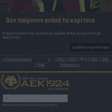
Δεν παίρνουν ανάσα τα κορίτσια
Η προετοιμασία της γυναικείας ομάδας βόλεϊ συνεχίζεται με
αμείωτους...
Διαβάστε περισσότερα
« Προηγούμενη
1
…
1,902
1,903
1,904
1,905
1,906
1,946
Επόμενη »
Κατασκευή Ιστοσελίδων tcp.gr Project