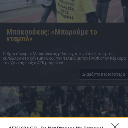
Mπακαούκας: «Μπορούμε το
νταμπλ»
Ο Χριστόφορος Μπακαούκας μίλησε για την κατάκτηση του
κυπέλλου στο χάντμπολ και τον τελικό με τον ΠΑΟΚ στην Κέρκυρα,
τονίζοντας πως η ΑΕΚ μπορεί να...
Διαβάστε περισσότερα
07.3
20:05