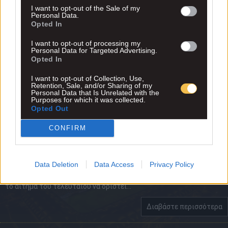
I want to opt-out of the Sale of my
Personal Data.
Opted In
I want to opt-out of processing my
Personal Data for Targeted Advertising.
Opted In
I want to opt-out of Collection, Use,
Retention, Sale, and/or Sharing of my
Personal Data that Is Unrelated with the
Purposes for which it was collected.
Opted Out
Αναλυτικά το τι συνέβη με τους
CONFIRM
διαιτητές του τελικού
Data Deletion
Data Access
Privacy Policy
Δημοσίευμα του handball.gr αποκαλύπτει τι συνέβη με τους
διαιτητές του τελικού Κυπέλλου ανάμεσα στην ΑΕΚ και τον ΠΑΟΚ κ
το αίτημα του τελευταίου να οριστεί...
Διαβάστε περισσότερα