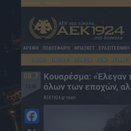
Επικοινωνία
Διαφήμιση
ΑΡΧΙΚΗ
ΠΟΔΟΣΦΑΙΡΟ
ΜΠΑΣΚΕΤ
ΕΡΑΣΙΤΕΧΝΙΚΗ
#JOVIC
#NIKOLIC
#PINEDA
#ZINI
#ELABET
08.7
Κουαρέσμα: «Έλεγαν 
όλων των εποχών, αλλ
12:03
AEK1924.gr team
Facebook
X