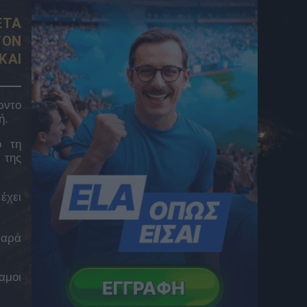
Ατρόμητος – ΣΠΑΛ 2-1: Νίκη στο τρίτο
φιλικό με σκόρερ Νούνιες και Τσακμάκη, ο
ΕΤΑ
Κέρκεζ έδωσε λεπτά στους μικρούς των
ΤΟΝ
Περιστεριωτών
6 Αυγούστου 2026 00:12
ΚΑΙ
Τα highlights από το Παναθηναϊκός –
ΤΣΣΚΑ 1948
6 Αυγούστου 2026 00:01
ρντο
ή.
Εορτολόγιο: Ποιοι γιορτάζουν την Πέμπτη
6 Αυγούστου 2026 00:01
ό τη
 της
Μυστράς: Τι υποστηρίζει ο συνήγορος του
55χρονου που έκρυβε τον νεκρό πατέρα του
σε καταψύκτη
έχει
5 Αυγούστου 2026 23:54
Παναθηναϊκός – ΤΣΣΚΑ 1948: Στο ΟΑΚΑ ο
παρά
Λιβάι Γκαρσία
5 Αυγούστου 2026 23:25
αμοι
Βαθμολογία UEFA: Ο Παναθηναϊκός
συνέχισε την ελληνική συγκομιδή, όμως