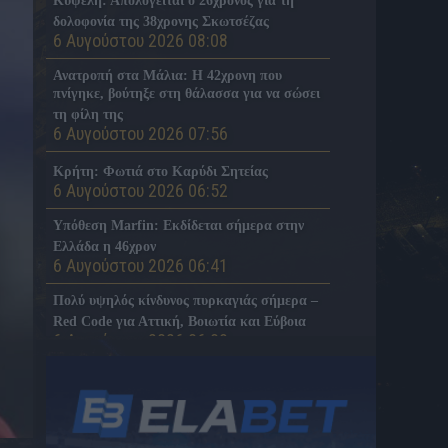
Κυψέλη: Απολογείται ο 26χρονος για τη
δολοφονία της 38χρονης Σκωτσέζας
6 Αυγούστου 2026 08:08
Ανατροπή στα Μάλια: Η 42χρονη που
πνίγηκε, βούτηξε στη θάλασσα για να σώσει
τη φίλη της
6 Αυγούστου 2026 07:56
Κρήτη: Φωτιά στο Καρύδι Σητείας
6 Αυγούστου 2026 06:52
Υπόθεση Marfin: Εκδίδεται σήμερα στην
Ελλάδα η 46χρον
6 Αυγούστου 2026 06:41
Πολύ υψηλός κίνδυνος πυρκαγιάς σήμερα –
Red Code για Αττική, Βοιωτία και Εύβοια
6 Αυγούστου 2026 06:09
Διακοπές ρεύματος σε 11 δήμους της
Αττικής την Πέμπτη (6/8)
6 Αυγούστου 2026 06:02