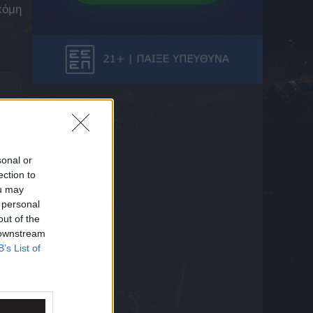
πέταξε ξανά πολύτιμους βαθμούς
κόμη
5 Αυγούστου 2026 23:25
Παναθηναϊκός, Conference League: Πότε
είναι η ρεβάνς με την ΤΣΣΚΑ 1948 για την
πρόκριση στα playoffs
5 Αυγούστου 2026 23:23
Παναθηναϊκός, Conference League: Πού θα
δείτε το δεύτερο παιχνίδι κόντρα στην
ΤΣΣΚΑ 1948 για τον 3ο προκριματικό
5 Αυγούστου 2026 23:23
sonal or
Παναθηναϊκός, Conference League: Οι
ection to
πιθανοί αντίπαλοι των πράσινων εάν
ou may
προκριθεί στα playoffs
 personal
5 Αυγούστου 2026 23:23
out of the
 downstream
Γκαρσία: «Στο γήπεδο θέλω να είμαι
B’s List of
killer!»
5 Αυγούστου 2026 23:10
Παναθηναϊκός – ΤΣΣΚΑ 1948: Ο Τσάπρας
δέχθηκε κίτρινη και χάνει τη ρεβάνς στη