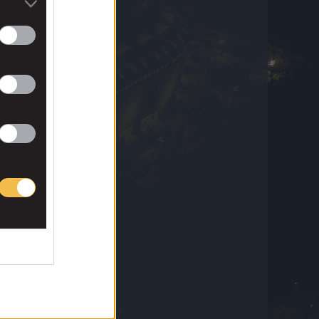
Σόφια
5 Αυγούστου 2026 23:02
Παναθηναϊκός – ΤΣΣΚΑ 1948: Σέντρα
Αντίνο, κεφαλιά Γιάγκουσιτς για το 1-0
(VID)
5 Αυγούστου 2026 22:45