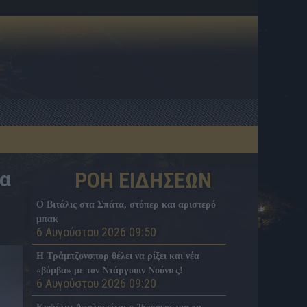
ία
ΡΟΗ ΕΙΔΗΣΕΩΝ
Ο Βιτάλις στα Σπάτα, στόπερ και αριστερό
μπακ
6 Αυγούστου 2026 09:50
H Tράμπζονσπορ θέλει να ρίξει και νέα
«βόμβα» με τον Ντάργουιν Νούνιες!
6 Αυγούστου 2026 09:20