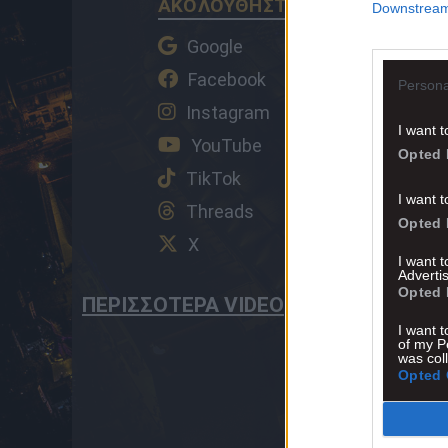
ΑΚΟΛΟΥΘΗΣΤΕ ΤΟ AEK1924 ΚΑ
Downstream 
Google
Facebook
Persona
Instagram
I want t
YouTube
Opted 
TikTok
I want t
Threads
Opted 
X
I want 
Advertis
Opted 
ΠΕΡΙΣΣΟΤΕΡΑ VIDEO
I want t
of my P
was col
Opted 