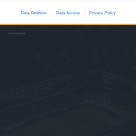
Data Deletion
Data Access
Privacy Policy
Advertisement