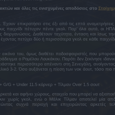
 παικτών και όλες τις ενισχυμένες αποδόσεις στο
Στοίχημ
Έχουν επικρατήσει στις έξι από τις επτά αναμετρήσεις
ς παιχνίδι πέτυχαν πέντε γκολ. Παρ’ όλα αυτά, οι ΗΠΑ
ς διοργανώσεις. Διαθέτουν ταχύτητα, ένταση και ίσως την
έχοντας πετύχει δύο ή περισσότερα γκολ σε κάθε παιχνίδι
ην εικόνα του, όμως διαθέτει ποδοσφαιριστές που μπορού
ράδειγμα ο Ρομέλου Λουκάκου. Παρότι δεν ξεκίνησε ιδανικ
ιάστηκε περισσότερο απέναντι στη Σενεγάλη, ανοίγοντας
ελικό 3-2. Όσο αυξάνεται η πίεση των νοκ άουτ, τόσο πιο 
 G/G + Under 11.5 κόρνερ + Τίλμαν Over 1.5 σουτ
αρκετά και αφήνει χώρους, στοιχείο που μπορεί να αξιοποιή
ν χωρίς γκολ, ενώ ο Μάλικ Τίλμαν αποτελεί μία από
τώντας συχνά περιοχή και επιχειρώντας αρκετές τελ