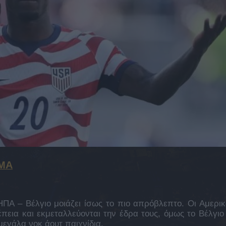
ΗΜΑ
ΠΑ – Βέλγιο μοιάζει ίσως το πιο απρόβλεπτο. Οι Αμερικ
εια και εκμεταλλεύονται την έδρα τους, όμως το Βέλγιο 
 μεγάλα νοκ άουτ παιχνίδια.