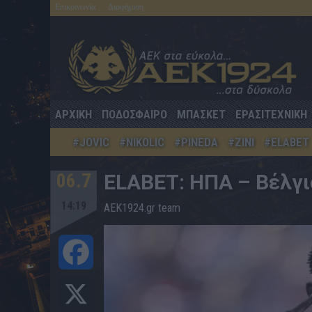
Επικοινωνία
Διαφήμιση
ΑΡΧΙΚΗ
ΠΟΔΟΣΦΑΙΡΟ
ΜΠΑΣΚΕΤ
ΕΡΑΣΙΤΕΧΝΙΚΗ
#JOVIC
#NIKOLIC
#PINEDA
#ZINI
#ELABET
06.7
ELABET: ΗΠΑ – Βέλγιο
14:19
AEK1924.gr team
Facebook
X