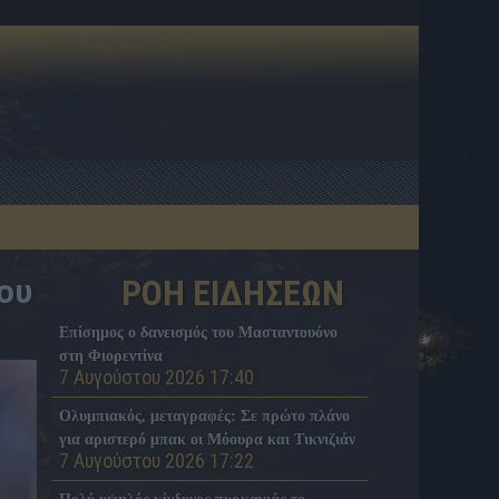
ου
ΡΟΗ ΕΙΔΗΣΕΩΝ
Επίσημος ο δανεισμός του Μασταντουόνο
στη Φιορεντίνα
7 Αυγούστου 2026 17:40
Ολυμπιακός, μεταγραφές: Σε πρώτο πλάνο
για αριστερό μπακ οι Μόουρα και Τικνιζιάν
7 Αυγούστου 2026 17:22