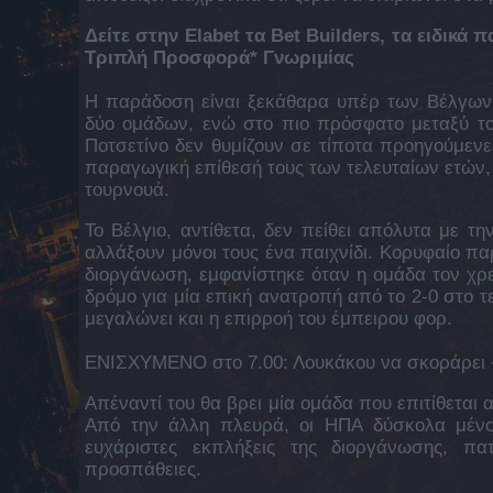
Δείτε στην Elabet τα Bet Builders, τα ειδικά
Τριπλή Προσφορά* Γνωριμίας
Η παράδοση είναι ξεκάθαρα υπέρ των Βέλγων. 
δύο ομάδων, ενώ στο πιο πρόσφατο μεταξύ του
Ποτσετίνο δεν θυμίζουν σε τίποτα προηγούμενε
παραγωγική επίθεσή τους των τελευταίων ετών, 
τουρνουά.
Το Βέλγιο, αντίθετα, δεν πείθει απόλυτα με τ
αλλάξουν μόνοι τους ένα παιχνίδι. Κορυφαίο πα
διοργάνωση, εμφανίστηκε όταν η ομάδα τον χρε
δρόμο για μία επική ανατροπή από το 2-0 στο τ
μεγαλώνει και η επιρροή του έμπειρου φορ.
ΕΝΙΣΧΥΜΕΝΟ στο 7.00: Λουκάκου να σκοράρει +
Απέναντί του θα βρει μία ομάδα που επιτίθεται 
Από την άλλη πλευρά, οι ΗΠΑ δύσκολα μένου
ευχάριστες εκπλήξεις της διοργάνωσης, πα
προσπάθειες.