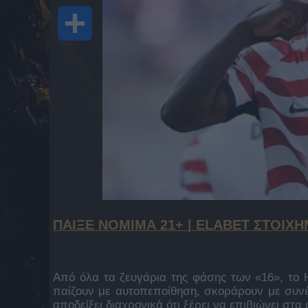
Share
ΠΑΙΞΕ ΝΟΜΙΜΑ 21+ | ELABET ΣΤΟΙΧ
Από όλα τα ζευγάρια της φάσης των «16», το Η
παίζουν με αυτοπεποίθηση, σκοράρουν με συνέπ
αποδείξει διαχρονικά ότι ξέρει να επιβιώνει στα