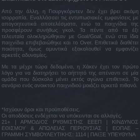
Από την άλλη, η Γιουργκόρντεν δεν έχει βρει ακόμη
ισορροπία. Εναλλάσσει τις εντυπωσιακές εμφανίσεις με
απογοητευτικά αποτελέσματα, ενώ τα παιχνίδια της
προσφέρουν συνήθως γκολ. Τα πέντε από τα έξι
τελευταία ολοκληρώθηκαν με Goal/Goal, ενώ στα ίδια
παιχνίδια επιβεβαιώθηκε και το Over. Επιθετικά διαθέτει
ποιότητα, όμως αμυντικά εξακολουθεί να εμφανίζει
αρκετές αδυναμίες.
Με τα μέχρι τώρα δεδομένα, η Χάκεν έχει τον πρώτο
λόγο για να διατηρήσει το αήττητό της απέναντι σε μία
ομάδα που δύσκολα μένει εκτός αγώνα επιθετικά. Το
σενάριο ενός ανοικτού παιχνιδιού μοιάζει αρκετά πιθανό.
*Ισχύουν όροι και προϋποθέσεις.
Οι αποδόσεις ενδέχεται να υπόκεινται σε αλλαγές.
21+ | ΑΡΜΟΔΙΟΣ ΡΥΘΜΙΣΤΗΣ ΕΕΕΠ | ΚΙΝΔΥΝΟΣ
ΕΘΙΣΜΟΥ & ΑΠΩΛΕΙΑΣ ΠΕΡΙΟΥΣΙΑΣ | ΕΟΠΑΕ –
ΓΡΑΜΜΗ ΣΥΜΒΟΥΛΕΥΤΙΚΗΣ: 1114 | ΠΑΙΞΕ ΥΠΕΥΘΥΝΑ