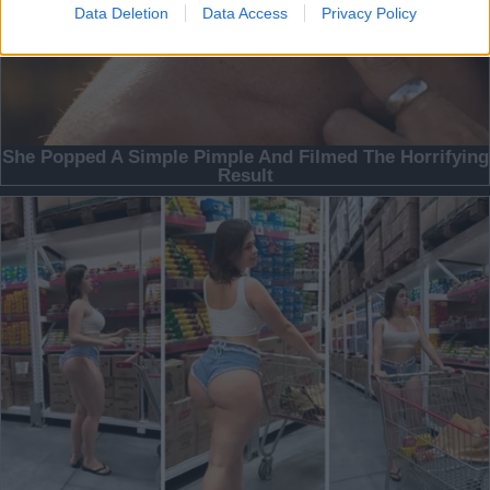
Data Deletion
Data Access
Privacy Policy