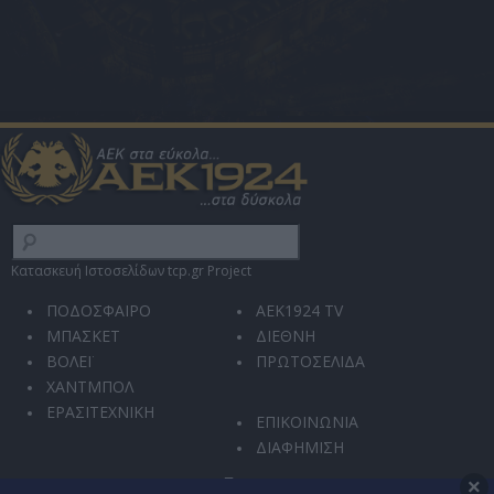
Κατασκευή Ιστοσελίδων tcp.gr Project
ΠΟΔΟΣΦΑΙΡΟ
AEK1924 TV
ΜΠΑΣΚΕΤ
ΔΙΕΘΝΗ
ΒΟΛΕΪ
ΠΡΩΤΟΣΕΛΙΔΑ
ΧΑΝΤΜΠΟΛ
ΕΡΑΣΙΤΕΧΝΙΚΗ
ΕΠΙΚΟΙΝΩΝΙΑ
ΔΙΑΦΗΜΙΣΗ
×