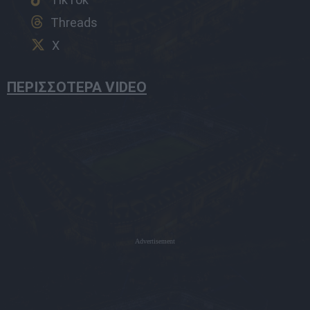
Threads
X
ΠΕΡΙΣΣΟΤΕΡΑ VIDEO
Advertisement