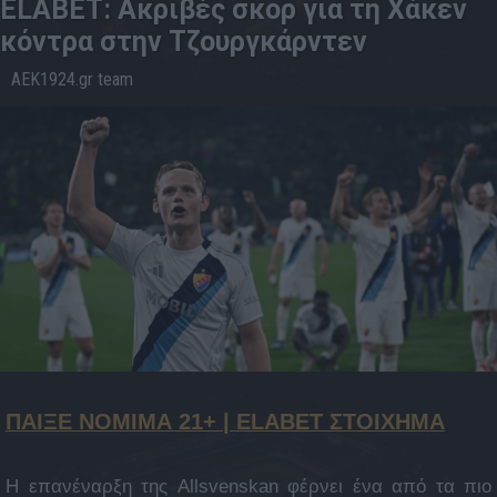
ELABET: Ακριβές σκορ για τη Χάκεν
κόντρα στην Τζουργκάρντεν
AEK1924.gr team
06.7
14:50
ΠΑΙΞΕ ΝΟΜΙΜΑ 21+ | ELABET ΣΤΟΙΧΗΜΑ
Η επανέναρξη της Allsvenskan φέρνει ένα από τα πιο