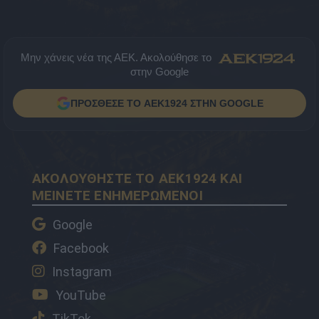
Μην χάνεις νέα της ΑΕΚ. Ακολούθησε το
στην Google
ΠΡΟΣΘΕΣΕ ΤΟ AEK1924 ΣΤΗΝ GOOGLE
ΑΚΟΛΟΥΘΗΣΤΕ ΤΟ AEK1924 ΚΑΙ
ΜΕΙΝΕΤΕ ΕΝΗΜΕΡΩΜΕΝΟΙ
Google
Facebook
Instagram
YouTube
TikTok