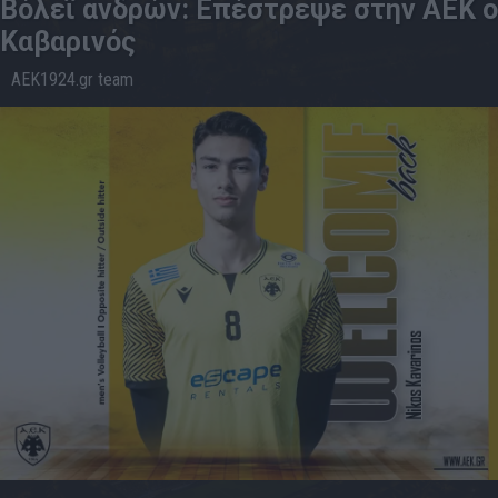
Βόλεϊ ανδρών: Επέστρεψε στην ΑΕΚ ο
Καβαρινός
AEK1924.gr team
26.6
14:51