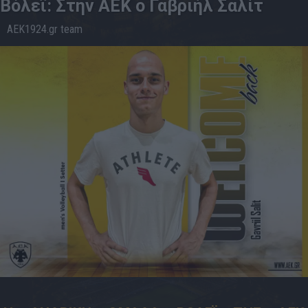
Βόλεϊ: Στην ΑΕΚ ο Γαβριήλ Σαλίτ
AEK1924.gr team
22.6
19:44