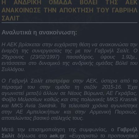
Η ΑΝΔΡΙΚΗ ΟΜΑΔΑ ΒΟΛΕΪ ΤΗΣ ΑΕΚ
ΑΝΑΚΟΙΝΩΣΕ ΤΗΝ ΑΠΟΚΤΗΣΗ ΤΟΥ ΓΑΒΡΙΗΛ
ΣΑΛΙΤ
Αναλυτικά η ανακοίνωση:
Η ΑΕΚ βρίσκεται στην ευχάριστη θέση να ανακοινώσει την
έναρξη της συνεργασίας της με τον Γαβριήλ Σαλίτ. Ο
29χρονος (23/02/1997) πασαδόρος, ύψους 1.92μ.,
εντάσσεται στο δυναμικό της ανδρικής ομάδας Βόλεϊ του
Συλλόγου.
Ο Γαβριήλ Σαλίτ επιστρέφει στην ΑΕΚ, ύστερα από το
πέρασμά του στην ομάδα τη σεζόν 2015-16. Έχει
αγωνιστεί μεταξύ άλλων σε Νέους Βύρωνα, ΑΕ Γκράβας,
Φοίβο Μελισσίων καθώς και στις πολωνικές MKS Krasnik
και MKS Avia Swidnik. Τα τελευταία χρόνια αγωνίστηκε
στην ΑΕ Αμπελοκήπων και στην Αρμενική Πειραιώς,
αποτελώντας βασικό στέλεχός τους.
Μετά την επισημοποίηση της συμφωνίας, ο
Γαβριήλ
Σαλίτ
δήλωσε στο
aek.gr
: «
Ευχαριστώ το προπονητικό