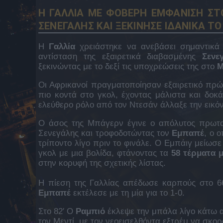
Η ΓΑΛΛΙΑ ΜΕ ΦΟΒΕΡΗ ΕΜΦΑΝΙΣΗ ΣΤ
ΣΕΝΕΓΑΛΗΣ ΚΑΙ ΞΕΚΙΝΗΣΕ ΙΔΑΝΙΚΑ Τ
Η
Γαλλία
χρειάστηκε να ανεβάσει σημαντικά 
αντίσταση της εξαιρετικά διαβασμένης
Σενε
ξεκινώντας με το δεξί τις υποχρεώσεις της στο
Μ
Οι Αφρικανοί πραγματοποίησαν εξαιρετικό πρώ
πιο κοντά στο γκολ, έχοντας μάλιστα και δοκ
ελεύθερο ρόλο από τον Ντεσάν άλλαξε την εικό
Ο άσος της Μπάγερν έγινε ο απόλυτος πρωτα
Σενεγάλης και τροφοδοτώντας τον
Εμπαπέ
, ο 
τρίποντο λίγο πριν το φινάλε. Ο Εμπάιγ μείωσε
γκολ με μια βολίδα, φτάνοντας τα
58 τέρματα μ
στην κορυφή της σχετικής λίστας.
Η πίεση της Γαλλίας απέδωσε καρπούς στο 66
Εμπαπέ
εκτέλεσε με τη μία για το 1-0.
Στο 82′ Ο
Ραμπιό
έκλεψε την μπάλα λίγο κάτω α
τον Μεντί, με τον νεοεισελθόντα εξτρέμ να σκορ