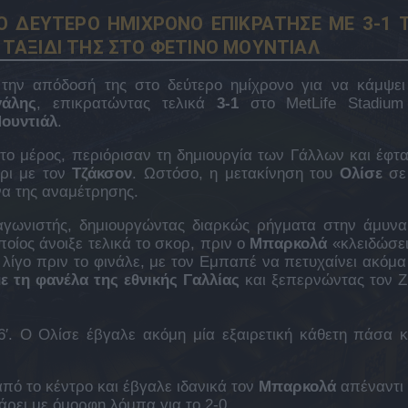
Ο ΔΕΥΤΕΡΟ ΗΜΙΧΡΟΝΟ ΕΠΙΚΡΑΤΗΣΕ ΜΕ 3-1 
Ο ΤΑΞΙΔΙ ΤΗΣ ΣΤΟ ΦΕΤΙΝΟ ΜΟΥΝΤΙΑΛ
την απόδοσή της στο δεύτερο ημίχρονο για να κάμψει
γάλης
, επικρατώντας τελικά
3-1
στο MetLife Stadium
ουντιάλ
.
το μέρος, περιόρισαν τη δημιουργία των Γάλλων και έφτ
άρι με τον
Τζάκσον
. Ωστόσο, η μετακίνηση του
Ολίσε
σε
να της αναμέτρησης.
γωνιστής, δημιουργώντας διαρκώς ρήγματα στην άμυνα
οποίος άνοιξε τελικά το σκορ, πριν ο
Μπαρκολά
«κλειδώσει
 λίγο πριν το φινάλε, με τον Εμπαπέ να πετυχαίνει ακόμα
ε τη φανέλα της εθνικής Γαλλίας
και ξεπερνώντας τον Ζ
′. Ο Ολίσε έβγαλε ακόμη μία εξαιρετική κάθετη πάσα κ
πό το κέντρο και έβγαλε ιδανικά τον
Μπαρκολά
απέναντι
άρει με όμορφη λόμπα για το 2-0.