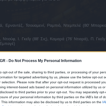
ά, Ερναντέζ, Τσουαμενί, Ραμπιό, Ντεμπελέ (80′ Μπαρκο
τιούφ, Ι. Γκεΐγ (88′ Σις), Καμαρά (76′ Ντιαρά), Π. Γκεΐγ 
′ Εμπαγέ)
GR -
Do Not Process My Personal Information
κολούθησε το
στην Google
to opt-out of the sale, sharing to third parties, or processing of your per
formation for targeted advertising by us, please use the below opt-out s
ΤΟ AEK1924 ΣΤΗΝ GOOGLE
r selection. Please note that after your opt-out request is processed y
eing interest-based ads based on personal information utilized by us or
disclosed to third parties prior to your opt-out. You may separately opt-
losure of your personal information by third parties on the IAB’s list of
. This information may also be disclosed by us to third parties on the
IA
Ι ΜΕΙΝΕΤΕ ΕΝΗΜΕΡΩΜΕΝΟΙ