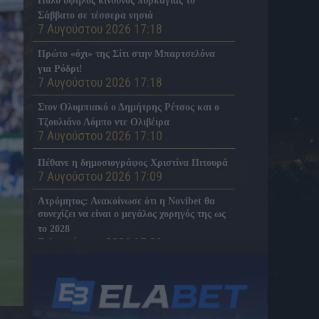
Πολύ υψηλός κίνδυνος πυρκαγιάς το
Σάββατο σε τέσσερα νησιά
7 Αυγούστου 2026 17:18
Πρώτο «όχι» της Σίτι στην Μπαρτσελόνα
για Ρόδρι!
7 Αυγούστου 2026 17:18
Στον Ολυμπιακό ο Δημήτρης Ρέτσος και ο
Τζουλιάνο Λόμπο ντε Ολιβέιρα
7 Αυγούστου 2026 17:10
Πέθανε η δημοσιογράφος Χριστίνα Πιτουρά
7 Αυγούστου 2026 17:09
Ατρόμητος: Ανακοίνωσε ότι η Novibet θα
συνεχίζει να είναι ο μεγάλος χορηγός της ως
το 2028
7 Αυγούστου 2026 17:06
Original 21: «Η μνήμη του Μιχάλη να μείνει
ζωντανή»
7 Αυγούστου 2026 16:59