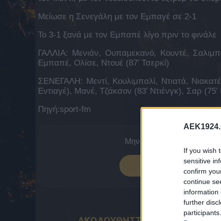
Μείωσε η Σενεγάλη με τον Εμπαγέ σε 2-1
Το 3-1 ξανά με τον Εμπαπέ λίγο πριν το φινάλε
ΓΑΛΛΙΑ: Μενιάν, Ουπαμεκανό, Κουντέ, Σαλιμπ
Εμπαπέ, Ολίσε, Ντουέ (87′ Τσερκί)
ΣΕΝΕΓΑΛΗ: Μεντί, Κουλιμπαλί, Ντιατά, Νιακατέ, Ν
Εντιαγέ), Μανέ, Τζάκσον (83′ Ντιένγκ), Σαρ (75
Πηγή:sport-fm
AEK1924.
Μην χάνεις νέα της ΑΕΚ. Α
If you wish 
sensitive in
ΠΡΟΣΘΕΣΕ 
confirm you
continue se
information 
further disc
participants
ΑΚΟΛΟΥΘΗΣΤΕ ΤΟ AEK1924 ΚΑ