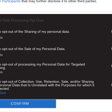
Participants
that may further disclose it to other third parties.
l Data Processing Opt Outs
o opt-out of the Sharing of my personal data.
In
o opt-out of the Sale of my Personal Data.
In
to opt-out of processing my Personal Data for Targeted
ing.
In
o opt-out of Collection, Use, Retention, Sale, and/or Sharing
ersonal Data that Is Unrelated with the Purposes for which it
lected.
Out
CONFIRM