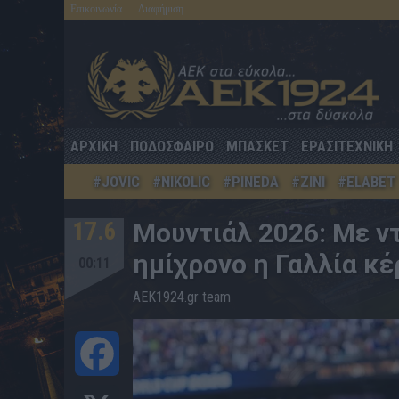
Επικοινωνία
Διαφήμιση
ΑΡΧΙΚΗ
ΠΟΔΟΣΦΑΙΡΟ
ΜΠΑΣΚΕΤ
ΕΡΑΣΙΤΕΧΝΙΚΗ
#JOVIC
#NIKOLIC
#PINEDA
#ZINI
#ELABET
17.6
Μουντιάλ 2026: Με ν
ημίχρονο η Γαλλία κέ
00:11
AEK1924.gr team
Facebook
X