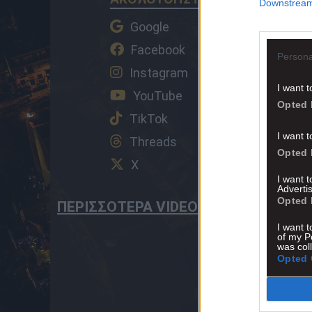
Downstream 
Google
Facebook
Persona
Instagram
I want t
YouTube
Opted 
TikTok
I want t
Threads
Opted 
X
I want 
Advertis
Opted 
ΠΕΡΙΣΣΟΤΕΡΑ VIDEO
I want t
of my P
was col
Opted 