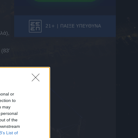
ELABET: Μπάγερν και Άστον Βίλα στήνουν
φιλικό πάρτι με γκολ
7 Αυγούστου 2026 16:29
Ο Παναθηναϊκός έδωσε επαγγελματικά
συμβόλαια σε έξι ποδοσφαιριστές της
λά),
Ακαδημίας του
7 Αυγούστου 2026 16:26
(83′
Κίνηση-ματ από την Μαν. Σίτι: Συμφώνησε
και παίρνει τον Μπουαντί με 130 εκατ.
ευρώ!
7 Αυγούστου 2026 16:24
Πρωτοσέλιδο στην Ουγγαρία η ΑΕΚ:
«Αθήνα: Ένας σύλλογος, δύο Ούγγροι»
sonal or
(ΦΩΤΟ)
7 Αυγούστου 2026 16:13
ection to
ou may
Σέρρες: Σοκάρει η περιγραφή του οδηγού
 personal
του φορτηγού
out of the
7 Αυγούστου 2026 16:06
 downstream
B’s List of
Ανέλαβε την εθνική Καζακστάν ο Τζον