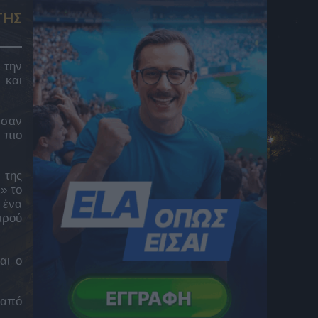
Καλαμάτα: Ο Παύλος Βαρελάς υπέγραψε
επαγγελματικό συμβόλαιο με τη Μαύρη
ΤΗΣ
Θύελλα
7 Αυγούστου 2026 16:58
 την
ELABET: Ιδανική πρεμιέρα για την
 και
Εξέλσιορ σε «Ενισχυμένο» Bet Builder
7 Αυγούστου 2026 16:50
ασαν
ELABET: Η Βίμποργκ έχει την παράδοση
 πιο
«Ενισχυμένη» κόντρα στην Σοντερίσκε
7 Αυγούστου 2026 16:42
ELABET: Συνεχίζεται η ανάβαση της
 της
» το
Έστερσουντ απέναντι στην ουραγό
7 Αυγούστου 2026 16:36
 ένα
ιρού
Φωτιά στο Στεφάνι Κορινθίας
7 Αυγούστου 2026 16:34
αι ο
Θεσσαλονίκη: Φωτιά σε δασική έκταση
κοντά στο Μονοπήγαδο Θέρμης
7 Αυγούστου 2026 16:32
 από