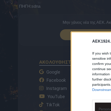
ΠΗΓΗ:sdna
Μην χάνεις νέα της ΑΕΚ. Α
ΠΡΟΣΘΕΣΕ 
AEK1924.
If you wish 
sensitive in
ΑΚΟΛΟΥΘΗΣΤΕ ΤΟ AEK1924 ΚΑ
confirm you
continue se
Google
information 
further disc
Facebook
participants
Instagram
Downstream 
YouTube
TikTok
Persona