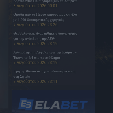
Εορτολόγιο: Ποιοι γιορτάζουν το Σάββατο
8 Αυγούστου 2026 00:01
Ομάδα από το Περού παρουσίασε φανέλα
με 1.000 διαφορετικούς χορηγούς
7 Αυγούστου 2026 23:26
Θεσσαλονίκη: Αναρτήθηκε ο διαγωνισμός
για την ανάπλαση της ΔΕΘ
7 Αυγούστου 2026 23:19
Ασταμάτητη η Λέφσκι πριν την Καϊράτ –
Έκανε το 4/4 στο πρωτάθλημα
7 Αυγούστου 2026 23:19
Κρήτη: Φωτιά σε αγροτοδασική έκταση
στη Σητεία
7 Αυγούστου 2026 23:11
«Σφήνα» της Γαλατά για Μαρτινέλι
7 Αυγούστου 2026 22:50
ΠΑΟΚ: Το μήνυμα του Δικεφάλου στον
Σουαλιό Μεϊτέ έπειτα από το χειρουργείο