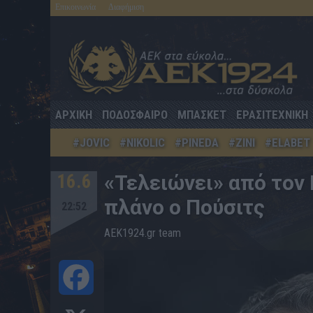
Επικοινωνία
Διαφήμιση
ΑΡΧΙΚΗ
ΠΟΔΟΣΦΑΙΡΟ
ΜΠΑΣΚΕΤ
ΕΡΑΣΙΤΕΧΝΙΚΗ
#JOVIC
#NIKOLIC
#PINEDA
#ZINI
#ELABET
16.6
«Τελειώνει» από τον
πλάνο ο Πούσιτς
22:52
AEK1924.gr team
Facebook
X