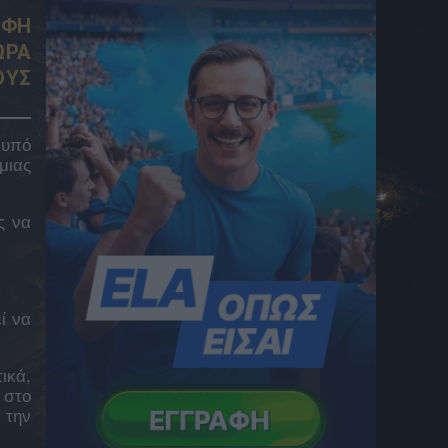
του
7 Αυγούστου 2026 22:26
ΟΦΗ
ΩΡΑ
Αστέρας AKTOR: Οι Αρκάδες επιβλήθηκαν
ΟΥΣ
με 2-0 του Πύργου σε φιλική αναμέτρηση
στην Τρίπολη
7 Αυγούστου 2026 22:10
 υπό
Ραντεβού Ηλιόπουλου, Ριμπάλτα και
μιας
Νίκολιτς για όλα τα «καυτά» θέματα
7 Αυγούστου 2026 22:00
ς να
Ηρακλής, μεταγραφές: Ο Γηραιός
ενδιαφέρεται για τον Ντάμε Γκέιγ, συμφώνα
με γαλλικό δημοσίευμα
7 Αυγούστου 2026 21:59
ί να
Πυροσβέστες Λακωνίας: Καταγγέλλουν
μετακίνηση πυροσβεστικού οχήματος 60
ετών στο Πόρτο Γερμενό
ικά,
7 Αυγούστου 2026 21:53
 στο
Παίρνει τον Ρούλι από τη Μαρσέιγ η
 την
Μάντσεστερ Σίτι