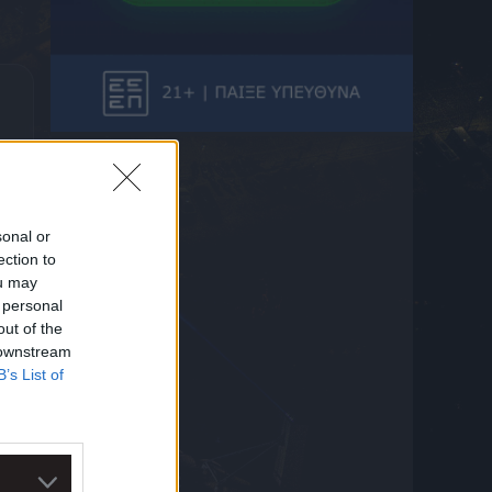
7 Αυγούστου 2026 21:25
ΠΑΟΚ: Πέρασε την πόρτα του χειρουργείου
ο Μεϊτέ
7 Αυγούστου 2026 21:13
Ηρακλής: Τι ψάχνει ο Γηραιός στο
μεταγραφικό παζάρι για να κλείσει το
ρόστερ του
7 Αυγούστου 2026 20:58
Μάντσεστερ Σίτι: Οι Πολίτες έκλεισαν τον
sonal or
Τζερόνιμο Ρούλι
ection to
7 Αυγούστου 2026 20:45
ou may
 personal
ΠΑΟΚ, μεταγραφές: Η Ντόρτμουντ
out of the
ενδιαφέρεται για τον Κωνσταντέλια και τον
 downstream
παρακολουθεί στενά σύμφωνα με το Kicker
7 Αυγούστου 2026 20:34
B’s List of
Άρσεναλ: Ο Γκάμπριελ Μαγκαλιάες έκανε
τατουάζ το τρόπαιο της Premier League
μετά την ιστορική κατάκτηση
7 Αυγούστου 2026 20:33