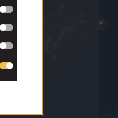
Θέλει να… ταράξει τα νερά με Ικάρντι η
Ράγιο Βαγιεκάνο!
7 Αυγούστου 2026 20:25