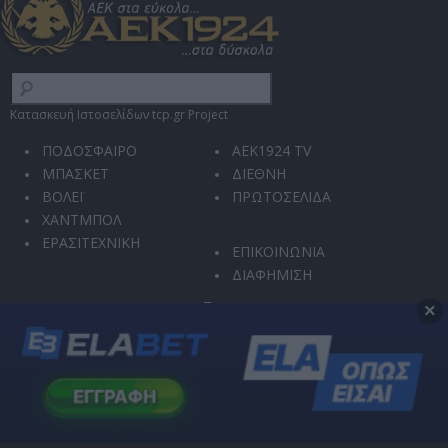
Κατασκευή Ιστοσελίδων tcp.gr Project
ΠΟΔΟΣΦΑΙΡΟ
AEK1924 TV
ΜΠΑΣΚΕΤ
ΔΙΕΘΝΗ
ΒΟΛΕΪ
ΠΡΩΤΟΣΕΛΙΔΑ
ΧΑΝΤΜΠΟΛ
ΕΡΑΣΙΤΕΧΝΙΚΗ
ΕΠΙΚΟΙΝΩΝΙΑ
ΔΙΑΦΗΜΙΣΗ
×
Ο ιστότοπός μας χρησιμοποιεί την υπηρεσία reCAPTCHA για την προστασία από
κακόβουλη χρήση και αυτοματοποιημένες επιθέσεις.
Η χρήση του ιστοτόπου διέπεται από την
Πολιτική Απορρήτου
και τους
Όρους
Χρήσης
.
Μπορείτε οποιαδήποτε στιγμή να αλλάξετε τις επιλογές σας στις
Ρυθμίσεις
Απορρήτου
.