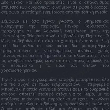
Δύο νεκροί και δύο τραυματίες είναι ο απολογισμός
επίθεσης των ουκρανικών δυνάμεων σε ρωσικό έδαφος,
σύμφωνα με επίσημη ενημέρωση από την τοπική ηγεσία.
Σύμφωνα με όσα έγιναν γνωστά, ο υπηρεσιακός
κυβερνήτης της περιοχής, Γεγκόρ Κοβαλτσούκ,
προχώρησε σε μια λακωνική ενημέρωση μέσω της
πλατφόρμας Telegram αργά το βράδυ της Πέμπτης. Ο
ίδιος επιβεβαίωσε ότι από το χτύπημα έχασαν τη ζωή
τους δύο άνθρωποι, ενώ ακόμη δύο μεταφέρθηκαν
τραυματισμένοι σε νοσοκομειακές μονάδες, χωρίς
πάντως να δώσει στη δημοσιότητα επιπλέον στοιχεία για
τις ακριβείς συνθήκες κάτω από τις οποίες σημειώθηκε
το περιστατικό ή το είδος των όπλων που
χρησιμοποιήθηκαν.
Την ίδια ώρα, η συγκεκριμένη επαρχία μετατρέπεται όλο
και πιο συχνά σε πεδίο εχθροπραξιών. Η περιφέρεια
Μπριάνσκ, η οποία γειτνιάζει απευθείας με τα ουκρανικά
σύνορα, αποτελεί σταθερό στόχο για το Κίεβο, με τις
επιθέσεις με drones και πυροβολικό να έχουν πυκνώσει
αισθητά το τελευταίο διάστημα, προκαλώντας σοβαρές
ζημιές σε υποδομές αλλά και θύματα μεταξύ των