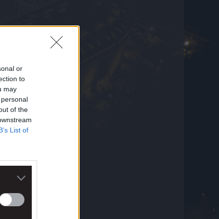
Θέλει να… ταράξει τα νερά με Ικάρντι η
Ράγιο Βαγιεκάνο!
7 Αυγούστου 2026 20:25
sonal or
ection to
ou may
 personal
out of the
 downstream
B’s List of