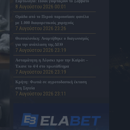
Εορτολόγιο: Ποιοι γιορτάζουν το Σάββατο
8 Αυγούστου 2026 00:01
Ομάδα από το Περού παρουσίασε φανέλα
με 1.000 διαφορετικούς χορηγούς
7 Αυγούστου 2026 23:26
Θεσσαλονίκη: Αναρτήθηκε ο διαγωνισμός
για την ανάπλαση της ΔΕΘ
7 Αυγούστου 2026 23:19
Ασταμάτητη η Λέφσκι πριν την Καϊράτ –
Έκανε το 4/4 στο πρωτάθλημα
7 Αυγούστου 2026 23:19
Κρήτη: Φωτιά σε αγροτοδασική έκταση
στη Σητεία
7 Αυγούστου 2026 23:11
«Σφήνα» της Γαλατά για Μαρτινέλι
7 Αυγούστου 2026 22:50
ΠΑΟΚ: Το μήνυμα του Δικεφάλου στον
Σουαλιό Μεϊτέ έπειτα από το χειρουργείο