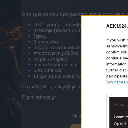
Από έρευνα που πραγματοποιήθηκε στην οικία τ
160,1 γραμμ. κάνναβης,
AEK1924.
αντιασφυξιογόνα μάσκα,
ξίφος,
If you wish 
3 σουγιάδες,
sensitive in
μαχαίρι στρατιωτικού τύπου,
confirm you
πτυσσόμενη ράβδος,
continue se
σπρέι πιπεριού,
information 
5 μεταλλικοί τρίφτες,
further disc
6 πυρσοί και
το χρηματικό ποσό των -7.100- ευρώ.
participants
Downstream 
Ο συλληφθείς, οδηγήθηκε στον αρμόδιο Εισαγγε
Πηγή: ethnos.gr
Persona
Μην χάνεις νέα της ΑΕΚ. Α
I want t
Opted 