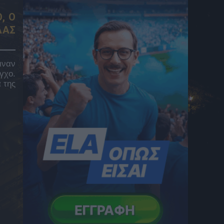
του
7 Αυγούστου 2026 22:26
, Ο
ΔΑΣ
Αστέρας AKTOR: Οι Αρκάδες επιβλήθηκαν
με 2-0 του Πύργου σε φιλική αναμέτρηση
στην Τρίπολη
7 Αυγούστου 2026 22:10
ιναν
γχο.
Ραντεβού Ηλιόπουλου, Ριμπάλτα και
 της
Νίκολιτς για όλα τα «καυτά» θέματα
7 Αυγούστου 2026 22:00
Ηρακλής, μεταγραφές: Ο Γηραιός
ενδιαφέρεται για τον Ντάμε Γκέιγ, συμφώνα
με γαλλικό δημοσίευμα
7 Αυγούστου 2026 21:59
Πυροσβέστες Λακωνίας: Καταγγέλλουν
μετακίνηση πυροσβεστικού οχήματος 60
ετών στο Πόρτο Γερμενό
7 Αυγούστου 2026 21:53
Παίρνει τον Ρούλι από τη Μαρσέιγ η
Μάντσεστερ Σίτι