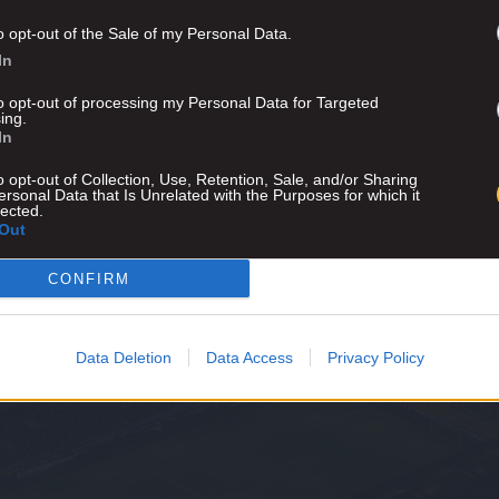
ΤΟ AEK1924 ΣΤΗΝ GOOGLE
o opt-out of the Sale of my Personal Data.
In
to opt-out of processing my Personal Data for Targeted
ing.
Ι ΜΕΙΝΕΤΕ ΕΝΗΜΕΡΩΜΕΝΟΙ
In
o opt-out of Collection, Use, Retention, Sale, and/or Sharing
ersonal Data that Is Unrelated with the Purposes for which it
lected.
Out
CONFIRM
Data Deletion
Data Access
Privacy Policy