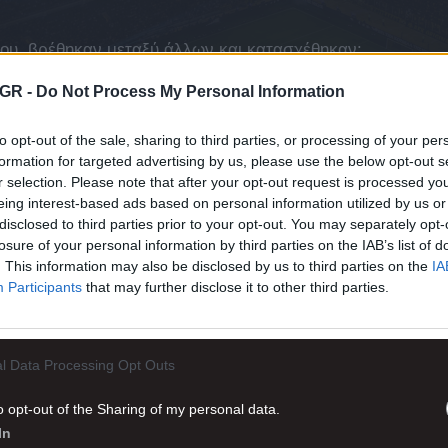
ου, βρέθηκαν μεταξύ άλλων και κατασχέθηκαν:
GR -
Do Not Process My Personal Information
to opt-out of the sale, sharing to third parties, or processing of your per
formation for targeted advertising by us, please use the below opt-out s
r selection. Please note that after your opt-out request is processed y
eing interest-based ads based on personal information utilized by us or
disclosed to third parties prior to your opt-out. You may separately opt-
losure of your personal information by third parties on the IAB’s list of
. This information may also be disclosed by us to third parties on the
IA
Participants
that may further disclose it to other third parties.
λέα.
l Data Processing Opt Outs
κολούθησε το
στην Google
o opt-out of the Sharing of my personal data.
In