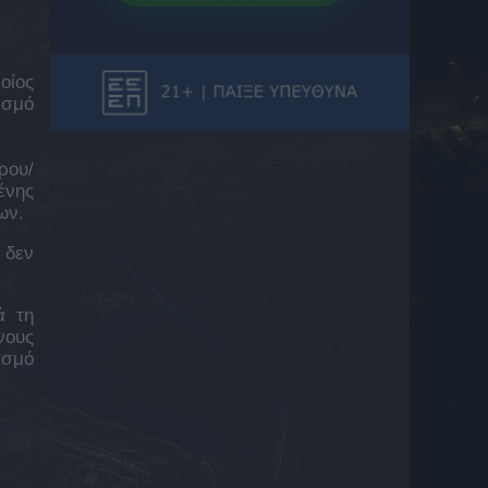
7 Αυγούστου 2026 21:25
ΠΑΟΚ: Πέρασε την πόρτα του χειρουργείου
ο Μεϊτέ
οίος
7 Αυγούστου 2026 21:13
ισμό
Ηρακλής: Τι ψάχνει ο Γηραιός στο
μεταγραφικό παζάρι για να κλείσει το
ρου/
ρόστερ του
7 Αυγούστου 2026 20:58
ένης
ων.
Μάντσεστερ Σίτι: Οι Πολίτες έκλεισαν τον
Τζερόνιμο Ρούλι
 δεν
7 Αυγούστου 2026 20:45
ΠΑΟΚ, μεταγραφές: Η Ντόρτμουντ
ά τη
ενδιαφέρεται για τον Κωνσταντέλια και τον
νους
παρακολουθεί στενά σύμφωνα με το Kicker
ισμό
7 Αυγούστου 2026 20:34
Άρσεναλ: Ο Γκάμπριελ Μαγκαλιάες έκανε
τατουάζ το τρόπαιο της Premier League
μετά την ιστορική κατάκτηση
7 Αυγούστου 2026 20:33