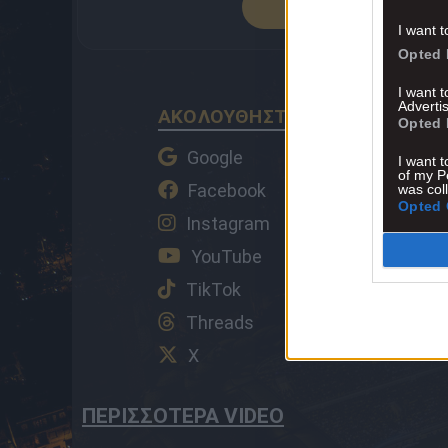
ΠΡΟΣΘΕΣΕ 
I want t
Opted 
I want 
Advertis
ΑΚΟΛΟΥΘΗΣΤΕ ΤΟ AEK1924 ΚΑ
Opted 
Google
I want t
of my P
Facebook
was col
Opted 
Instagram
YouTube
TikTok
Threads
X
ΠΕΡΙΣΣΟΤΕΡΑ VIDEO