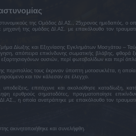
αστυνομίας
στυνομικούς της Ομάδας ΔΙ.ΑΣ., 25χρονος ημεδαπός, ο οπ
ε μηχανή της ομάδας ΔΙ.ΑΣ. με επακόλουθο τον τραυματ
Τμήμα Δίωξης και Εξιχνίασης Εγκλημάτων Μοσχάτου – Ταύ
οδήγηση, απόπειρα επικίνδυνης σωματικής βλάβης, φθορά ξ
ρί εξαρτησιογόνων ουσιών, περί φωτοβολίδων και περί όπλ
της περιπολίας τους έκριναν ύποπτη μοτοσυκλέτα, η οποία
γορούμενο και τον κάλεσαν σε έλεγχο.
 υποδείξεις, επιτάχυνε και ακολούθησε καταδίωξη, κατ
ληψη ερυθρούς σηματοδότες, πραγματοποίησε επικίνδυ
 ΔΙ.ΑΣ., η οποία ανατράπηκε με επακόλουθο τον τραυματ
στης ακινητοποιήθηκε και συνελήφθη.