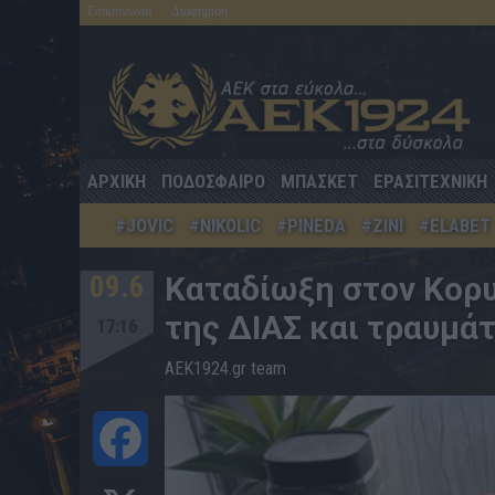
Επικοινωνία
Διαφήμιση
ΑΡΧΙΚΗ
ΠΟΔΟΣΦΑΙΡΟ
ΜΠΑΣΚΕΤ
ΕΡΑΣΙΤΕΧΝΙΚΗ
#JOVIC
#NIKOLIC
#PINEDA
#ZINI
#ELABET
09.6
Kαταδίωξη στον Κορυ
της ΔΙΑΣ και τραυμά
17:16
AEK1924.gr team
Facebook
X