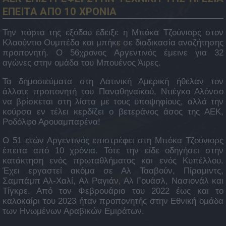
ΕΠΕΙΤΑ ΑΠΟ 10 ΧΡΟΝΙΑ
Την πόρτα της εξόδου έδειξε η Μπόκα Τζούνιορς στον
Κλαούντιο Ουμπέδα και μπήκε σε διαδικασία αναζήτησης
προπονητή. Ο 56χρονος Αργεντινός έμεινε για 32
αγώνες στην ομάδα του Μπουένος Άιρες.
Τα δημοσιεύματα στη Λατινική Αμερική ήθελαν τον
άλλοτε προπονητή του Παναθηναϊκού, Ντιέγκο Αλόνσο
να βρίσκεται στη λίστα με τους υποψηφίους, αλλά την
κούρσα εν τέλει κερδίζει ο βετεράνος άσος της ΑΕΚ,
Ροδόλφο Αρουαμπαρένα!
Ο 51 ετών Αργεντινός επιστρέφει στη Μπόκα Τζούνιορς
έπειτα από 10 χρόνια. Τότε την είδε οδηγήσει στην
κατάκτηση ενός πρωταθλήματος και ενός Κυπέλλου.
Έχει εργαστεί ακόμα σε Αλ Τααβούν, Πίραμιντς,
Σαμπάμπ Αλ-Χαλί, Αλ Ραγιάν, Αλ Γουάσλ, Νασιονάλ και
Τίγκρε. Από τον Φεβρουάριο του 2022 έως και το
καλοκαίρι του 2023 ήταν προπονητής στην Εθνική ομάδα
των Ηνωμένων Αραβικών Εμιράτων.