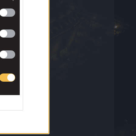
Παναθηναϊκός – ΤΣΣΚΑ 1948: Φοβερή
σέντρα Αντίνο και κεφαλιά του καυτού
Γιάγκουσιτς για το 1-0 των πράσινων
5 Αυγούστου 2026 21:59
Μπραν – Απόλλων Λεμεσού 0-1: Ο Όζμπολτ
έδωσε προβάδισμα στους Κύπριους για την
πρόκριση στα playoffs του Europa League
5 Αυγούστου 2026 21:54