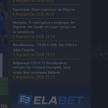
6 Αυγούστου 2026 00:01
Εορτολόγιο: Ποιοι γιορτάζουν την Πέμπτη
6 Αυγούστου 2026 00:01
Μυστράς: Τι υποστηρίζει ο συνήγορος του
55χρονου που έκρυβε τον νεκρό πατέρα του
σε καταψύκτη
5 Αυγούστου 2026 23:54
Παναθηναϊκός – ΤΣΣΚΑ 1948: Στο ΟΑΚΑ ο
Λιβάι Γκαρσία
5 Αυγούστου 2026 23:25
Βαθμολογία UEFA: Ο Παναθηναϊκός
συνέχισε την ελληνική συγκομιδή, όμως
πέταξε ξανά πολύτιμους βαθμούς
5 Αυγούστου 2026 23:25
Παναθηναϊκός, Conference League: Πότε
είναι η ρεβάνς με την ΤΣΣΚΑ 1948 για την
πρόκριση στα playoffs
5 Αυγούστου 2026 23:23
 ΝΑ
Παναθηναϊκός, Conference League: Πού θα