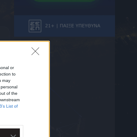
πόδι και πατερίτσες ο Παντελίδης στο
ΟΑΚΑ
5 Αυγούστου 2026 22:44
Φωτιά στον Βόλο – Πάνω από το αρχαίο
θέατρο Δημητριάδος οι φλόγες
5 Αυγούστου 2026 22:43
Σύμη: Νεκρός ο αγνοούμενος τουρίστας από
το ιστιοπλοϊκό σκάφος
5 Αυγούστου 2026 22:35
sonal or
ection to
Ο Κόστιτς υπέγραψε στην Αϊντχόφεν έως το
ou may
2028
5 Αυγούστου 2026 22:30
 personal
out of the
Παναθηναϊκός – ΤΣΣΚΑ 1948: Το 1-1 με τον
 downstream
Ρούσεφ (VID)
B’s List of
5 Αυγούστου 2026 22:15
Σύγκρουση ελικοπτέρων στην Ψάθα: Τι
κατέθεσαν οι διασωθέντες
5 Αυγούστου 2026 22:02