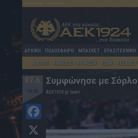
Επικοινωνία
Διαφήμιση
ΑΡΧΙΚΗ
ΠΟΔΟΣΦΑΙΡΟ
ΜΠΑΣΚΕΤ
ΕΡΑΣΙΤΕΧΝΙΚΗ
#JOVIC
#NIKOLIC
#PINEDA
#ZINI
#ELABET
07.6
Συμφώνησε με Σόρλοθ
18:33
AEK1924.gr team
Facebook
X