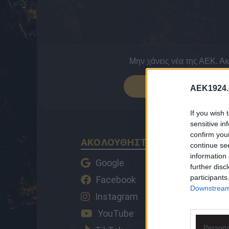
Μην χάνεις νέα της ΑΕΚ. Α
ΠΡΟΣΘΕΣΕ 
AEK1924.
If you wish 
sensitive in
confirm you
ΑΚΟΛΟΥΘΗΣΤΕ ΤΟ AEK1924 ΚΑ
continue se
information 
Google
further disc
participants
Facebook
Downstream 
Instagram
YouTube
Persona