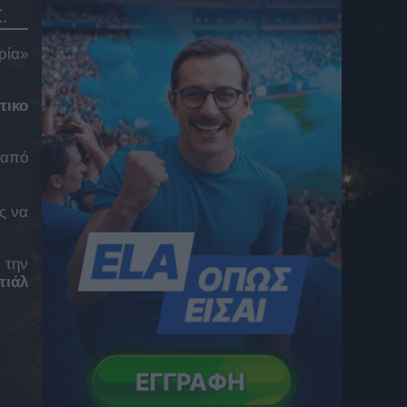
.
δείτε το δεύτερο παιχνίδι κόντρα στην
ΤΣΣΚΑ 1948 για τον 3ο προκριματικό
5 Αυγούστου 2026 23:23
ρία»
Παναθηναϊκός, Conference League: Οι
πιθανοί αντίπαλοι των πράσινων εάν
τικο
προκριθεί στα playoffs
5 Αυγούστου 2026 23:23
 από
Γκαρσία: «Στο γήπεδο θέλω να είμαι
killer!»
5 Αυγούστου 2026 23:10
ς να
Παναθηναϊκός – ΤΣΣΚΑ 1948: Ο Τσάπρας
δέχθηκε κίτρινη και χάνει τη ρεβάνς στη
 την
Σόφια
τιάλ
5 Αυγούστου 2026 23:02
Παναθηναϊκός – ΤΣΣΚΑ 1948: Σέντρα
Αντίνο, κεφαλιά Γιάγκουσιτς για το 1-0
(VID)
5 Αυγούστου 2026 22:45
Παναθηναϊκός – ΤΣΣΚΑ 1948: Με γύψο στο