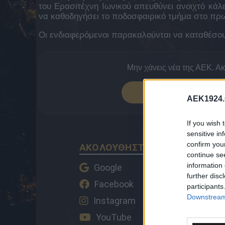
του Ερασιτέχνη Ιωνικού απευθύνει ανοιχτό κάλ
να καθοδηγήσει το ποδοσφαιρικό τμήμα στο πρω
Οι ενδιαφερόμενοι παρακαλούνται να καταθέσουν 
Μην χάνεις νέα της ΑΕΚ. Α
ΠΡΟΣΘΕΣΕ 
AEK1924.
If you wish 
sensitive in
confirm you
ΑΚΟΛΟΥΘΗΣΤΕ ΤΟ AEK1924 ΚΑ
continue se
information 
Google
further disc
Facebook
participants
Downstream 
Instagram
YouTube