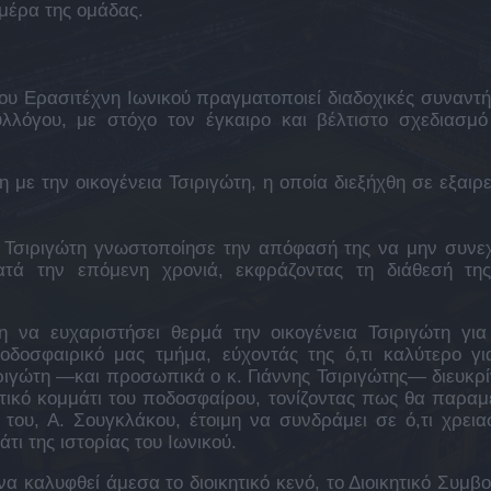
ημέρα της ομάδας.
του Ερασιτέχνη Ιωνικού πραγματοποιεί διαδοχικές συναντή
λλόγου, με στόχο τον έγκαιρο και βέλτιστο σχεδιασμό
με την οικογένεια Τσιριγώτη, η οποία διεξήχθη σε εξαιρε
α Τσιριγώτη γνωστοποίησε την απόφασή της να μην συνεχ
ατά την επόμενη χρονιά, εκφράζοντας τη διάθεσή τη
η να ευχαριστήσει θερμά την οικογένεια Τσιριγώτη για
δοσφαιρικό μας τμήμα, εύχοντάς της ό,τι καλύτερο γι
ιριγώτη —και προσωπικά ο κ. Γιάννης Τσιριγώτης— διευκρί
τικό κομμάτι του ποδοσφαίρου, τονίζοντας πως θα παραμε
ου, Α. Σουγκλάκου, έτοιμη να συνδράμει σε ό,τι χρειασ
ι της ιστορίας του Ιωνικού.
α καλυφθεί άμεσα το διοικητικό κενό, το Διοικητικό Συμβο