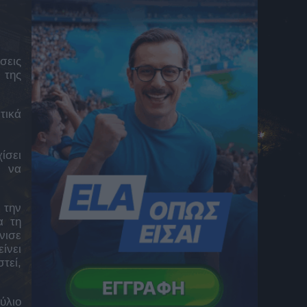
Ολυμπιακός: Πρόταση για Μόουρα με
δανεισμό και οψιόν αγοράς
6 Αυγούστου 2026 14:34
Αγώνα δρόμου για το Super Cup δίνει ο
σεις
Αλεξίου
 της
6 Αυγούστου 2026 14:10
Ο Χουάν Μπαούζα στον Λεβαδειακό
τικά
6 Αυγούστου 2026 13:59
Παπαπέτρου στο Superbet Super Cup
ίσει
ανάμεσα σε ΑΕΚ και ΟΦΗ
ς να
6 Αυγούστου 2026 13:57
Γιαννούλης: «Σπίτι είναι εκεί που είναι η
 την
καρδιά» στην επιστροφή του στον ΠΑΟΚ
α τη
6 Αυγούστου 2026 13:55
νισε
ίνει
Αγρίνιο: Φωτιά στη Μεγάλη Χώρα
6 Αυγούστου 2026 13:35
τεί,
Λόφος Φιλοπάππου: Επικίνδυνες εικόνες εν
μέσω καύσωνα – Μπαλάκι οι ευθύνες για
ύλιο