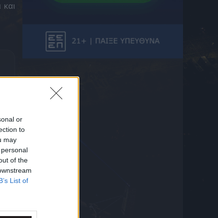
τον καθαρισμό
 και
6 Αυγούστου 2026 13:31
Τραγωδία στη Βραζιλία: Νεκρός από
πυροβολισμούς 15χρονος ποδοσφαιριστή
6 Αυγούστου 2026 13:22
Η πρώτη μέρα του Βιτάλις στην ΑΕΚ μέσα
από το AEK TV (VID)
6 Αυγούστου 2026 13:22
Επιστροφή στις προπονήσεις με Βιτάλις για
την ΑΕΚ
sonal or
6 Αυγούστου 2026 13:10
ection to
ou may
Μυστράς: Στην ιατροδικαστική οι
απαντήσεις για τον 90χρονο που έκρυβε ο
 personal
γιος στον καταψύκτη
out of the
6 Αυγούστου 2026 12:53
 downstream
B’s List of
Δυνατά στο κόλπο για Ρόδρι η
Μπαρτσελόνα
6 Αυγούστου 2026 12:50