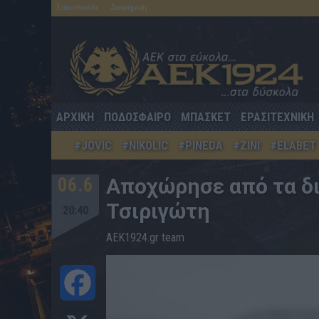
Επικοινωνία
Διαφήμιση
ΑΡΧΙΚΗ
ΠΟΔΟΣΦΑΙΡΟ
ΜΠΑΣΚΕΤ
ΕΡΑΣΙΤΕΧΝΙΚΗ
#JOVIC
#NIKOLIC
#PINEDA
#ZINI
#ELABET
06.6
Aποχώρησε από τα δι
Τσιριγώτη
20:40
AEK1924.gr team
Facebook
X