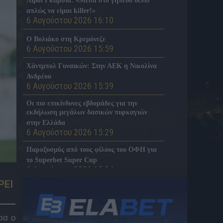
Λιβάι Γκαρσία: «Μέσα στο γήπεδο θέλω
απλώς να είμαι killer!»
6 Αυγούστου 2026 16:10
Ο Βολιάκο στη Κρεμόνεζε
6 Αυγούστου 2026 15:59
Χάντμπολ Γυναικών: Στην ΑΕΚ η Νικολίνα
Ανδρέου
6 Αυγούστου 2026 15:39
Οι πιο επικίνδυνες εβδομάδες για την
εκδήλωση μεγάλων δασικών πυρκαγιών
στην Ελλάδα
6 Αυγούστου 2026 15:29
Παροξυσμός από τους φίλους του ΟΦΗ για
το Superbet Super Cup
6 Αυγούστου 2026 15:04
ΡΕΙ
Ζάκυνθος: Πνίγηκε 57χρονος που έκανε τον
γύρο του νησιού με πλοίο
6 Αυγούστου 2026 14:52
ρα ο