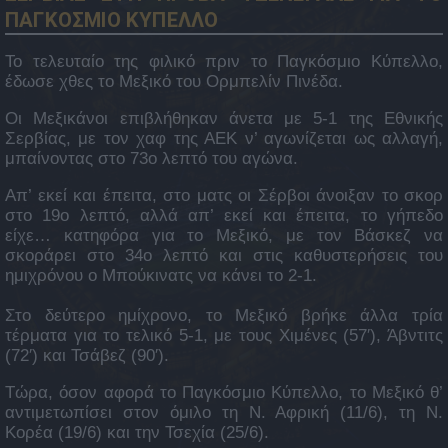
ΠΑΓΚΟΣΜΙΟ ΚΥΠΕΛΛΟ
Το τελευταίο της φιλικό πριν το Παγκόσμιο Κύπελλο,
έδωσε χθες το Μεξικό του Ορμπελίν Πινέδα.
Οι Μεξικάνοι επιβλήθηκαν άνετα με 5-1 της Εθνικής
Σερβίας, με τον χαφ της ΑΕΚ ν’ αγωνίζεται ως αλλαγή,
μπαίνοντας στο 73ο λεπτό του αγώνα.
Απ’ εκεί και έπειτα, στο ματς οι Σέρβοι άνοιξαν το σκορ
στο 19ο λεπτό, αλλά απ’ εκεί και έπειτα, το γήπεδο
είχε… κατηφόρα για το Μεξικό, με τον Βάσκεζ να
σκοράρει στο 34ο λεπτό και στις καθυστερήσεις του
ημιχρόνου ο Μπούκινατς να κάνει το 2-1.
Στο δεύτερο ημίχρονο, το Μεξικό βρήκε άλλα τρία
τέρματα για το τελικό 5-1, με τους Χιμένες (57′), Άβντιτς
(72′) και Τσάβεζ (90′).
Τώρα, όσον αφορά το Παγκόσμιο Κύπελλο, το Μεξικό θ’
αντιμετωπίσει στον όμιλο τη Ν. Αφρική (11/6), τη Ν.
Κορέα (19/6) και την Τσεχία (25/6).