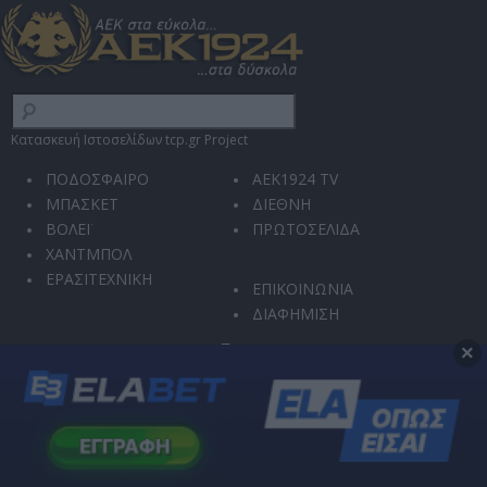
Κατασκευή Ιστοσελίδων tcp.gr Project
ΠΟΔΟΣΦΑΙΡΟ
AEK1924 TV
ΜΠΑΣΚΕΤ
ΔΙΕΘΝΗ
ΒΟΛΕΪ
ΠΡΩΤΟΣΕΛΙΔΑ
ΧΑΝΤΜΠΟΛ
ΕΡΑΣΙΤΕΧΝΙΚΗ
ΕΠΙΚΟΙΝΩΝΙΑ
ΔΙΑΦΗΜΙΣΗ
×
Ο ιστότοπός μας χρησιμοποιεί την υπηρεσία reCAPTCHA για την προστασία από
κακόβουλη χρήση και αυτοματοποιημένες επιθέσεις.
Η χρήση του ιστοτόπου διέπεται από την
Πολιτική Απορρήτου
και τους
Όρους
Χρήσης
.
Μπορείτε οποιαδήποτε στιγμή να αλλάξετε τις επιλογές σας στις
Ρυθμίσεις
Απορρήτου
.