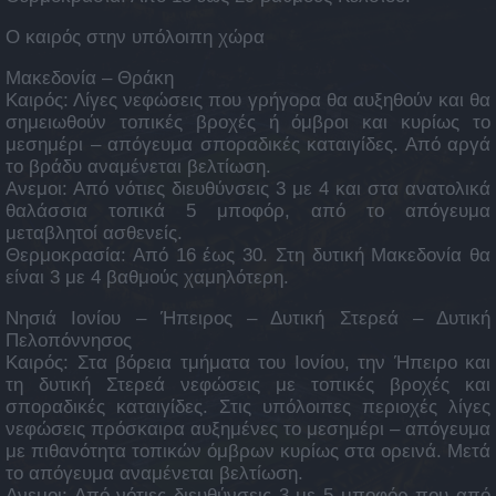
Ο καιρός στην υπόλοιπη χώρα
Μακεδονία – Θράκη
Καιρός: Λίγες νεφώσεις που γρήγορα θα αυξηθούν και θα
σημειωθούν τοπικές βροχές ή όμβροι και κυρίως το
μεσημέρι – απόγευμα σποραδικές καταιγίδες. Από αργά
το βράδυ αναμένεται βελτίωση.
Ανεμοι: Από νότιες διευθύνσεις 3 με 4 και στα ανατολικά
θαλάσσια τοπικά 5 μποφόρ, από το απόγευμα
μεταβλητοί ασθενείς.
Θερμοκρασία: Από 16 έως 30. Στη δυτική Μακεδονία θα
είναι 3 με 4 βαθμούς χαμηλότερη.
Νησιά Ιονίου – Ήπειρος – Δυτική Στερεά – Δυτική
Πελοπόννησος
Καιρός: Στα βόρεια τμήματα του Ιονίου, την Ήπειρο και
τη δυτική Στερεά νεφώσεις με τοπικές βροχές και
σποραδικές καταιγίδες. Στις υπόλοιπες περιοχές λίγες
νεφώσεις πρόσκαιρα αυξημένες το μεσημέρι – απόγευμα
με πιθανότητα τοπικών όμβρων κυρίως στα ορεινά. Μετά
το απόγευμα αναμένεται βελτίωση.
Ανεμοι: Από νότιες διευθύνσεις 3 με 5 μποφόρ που από