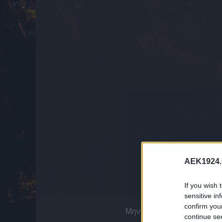
AEK1924.
If you wish 
sensitive in
confirm you
Μην χάνεις νέα της ΑΕΚ. Α
continue se