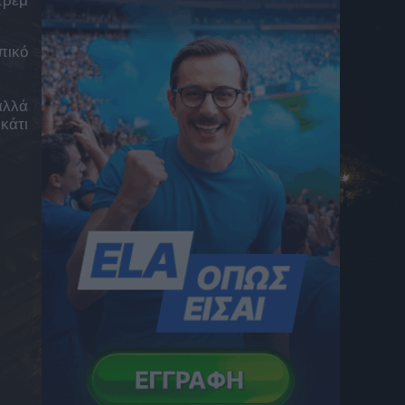
τρέμ
δείτε το δεύτερο παιχνίδι κόντρα στην
ΤΣΣΚΑ 1948 για τον 3ο προκριματικό
5 Αυγούστου 2026 23:23
πικό
Παναθηναϊκός, Conference League: Οι
πιθανοί αντίπαλοι των πράσινων εάν
αλλά
προκριθεί στα playoffs
κάτι
5 Αυγούστου 2026 23:23
Γκαρσία: «Στο γήπεδο θέλω να είμαι
killer!»
5 Αυγούστου 2026 23:10
Παναθηναϊκός – ΤΣΣΚΑ 1948: Ο Τσάπρας
δέχθηκε κίτρινη και χάνει τη ρεβάνς στη
Σόφια
5 Αυγούστου 2026 23:02
Παναθηναϊκός – ΤΣΣΚΑ 1948: Σέντρα
Αντίνο, κεφαλιά Γιάγκουσιτς για το 1-0
(VID)
5 Αυγούστου 2026 22:45
Παναθηναϊκός – ΤΣΣΚΑ 1948: Με γύψο στο