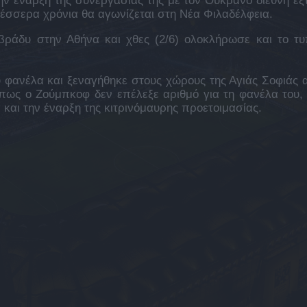
ν έναρξη της συνεργασίας της με τον Ουκρανό διεθνή εξ
τέσσερα χρόνια θα αγωνίζεται στη Νέα Φιλαδέλφεια.
ράδυ στην Αθήνα και χθες (2/6) ολοκλήρωσε και το τυ
 φανέλα και ξεναγήθηκε στους χώρους της Αγιάς Σοφιάς 
πως ο Ζούμπκοφ δεν επέλεξε αριθμό για τη φανέλα του, 
 και την έναρξη της κιτρινόμαυρης προετοιμασίας.