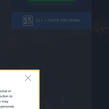
πόδι και πατερίτσες ο Παντελίδης στο
ΟΑΚΑ
5 Αυγούστου 2026 22:44
Φωτιά στον Βόλο – Πάνω από το αρχαίο
θέατρο Δημητριάδος οι φλόγες
5 Αυγούστου 2026 22:43
Σύμη: Νεκρός ο αγνοούμενος τουρίστας από
το ιστιοπλοϊκό σκάφος
5 Αυγούστου 2026 22:35
Ο Κόστιτς υπέγραψε στην Αϊντχόφεν έως το
2028
5 Αυγούστου 2026 22:30
Παναθηναϊκός – ΤΣΣΚΑ 1948: Το 1-1 με τον
Ρούσεφ (VID)
5 Αυγούστου 2026 22:15
sonal or
Σύγκρουση ελικοπτέρων στην Ψάθα: Τι
ection to
κατέθεσαν οι διασωθέντες
ou may
5 Αυγούστου 2026 22:02
 personal