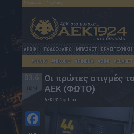
Επικοινωνία
Διαφήμιση
ΑΡΧΙΚΗ
ΠΟΔΟΣΦΑΙΡΟ
ΜΠΑΣΚΕΤ
ΕΡΑΣΙΤΕΧΝΙΚΗ
#JOVIC
#NIKOLIC
#PINEDA
#ZINI
#ELABET
03.6
Οι πρώτες στιγμές τ
ΑΕΚ (ΦΩΤΟ)
16:44
AEK1924.gr team
Facebook
X