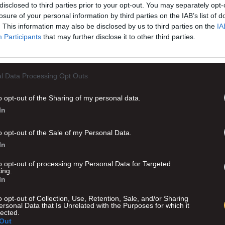
disclosed to third parties prior to your opt-out. You may separately opt-
ΤΟ AEK1924 ΣΤΗΝ GOOGLE
losure of your personal information by third parties on the IAB’s list of
. This information may also be disclosed by us to third parties on the
IA
Participants
that may further disclose it to other third parties.
Ι ΜΕΙΝΕΤΕ ΕΝΗΜΕΡΩΜΕΝΟΙ
l Data Processing Opt Outs
o opt-out of the Sharing of my personal data.
In
o opt-out of the Sale of my Personal Data.
In
to opt-out of processing my Personal Data for Targeted
ing.
In
o opt-out of Collection, Use, Retention, Sale, and/or Sharing
ersonal Data that Is Unrelated with the Purposes for which it
lected.
Out