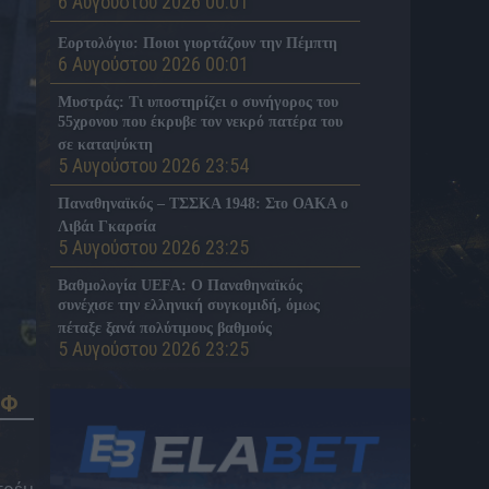
6 Αυγούστου 2026 00:01
Εορτολόγιο: Ποιοι γιορτάζουν την Πέμπτη
6 Αυγούστου 2026 00:01
Μυστράς: Τι υποστηρίζει ο συνήγορος του
55χρονου που έκρυβε τον νεκρό πατέρα του
σε καταψύκτη
5 Αυγούστου 2026 23:54
Παναθηναϊκός – ΤΣΣΚΑ 1948: Στο ΟΑΚΑ ο
Λιβάι Γκαρσία
5 Αυγούστου 2026 23:25
Βαθμολογία UEFA: Ο Παναθηναϊκός
συνέχισε την ελληνική συγκομιδή, όμως
πέταξε ξανά πολύτιμους βαθμούς
5 Αυγούστου 2026 23:25
Παναθηναϊκός, Conference League: Πότε
ΟΦ
είναι η ρεβάνς με την ΤΣΣΚΑ 1948 για την
πρόκριση στα playoffs
5 Αυγούστου 2026 23:23
Παναθηναϊκός, Conference League: Πού θα