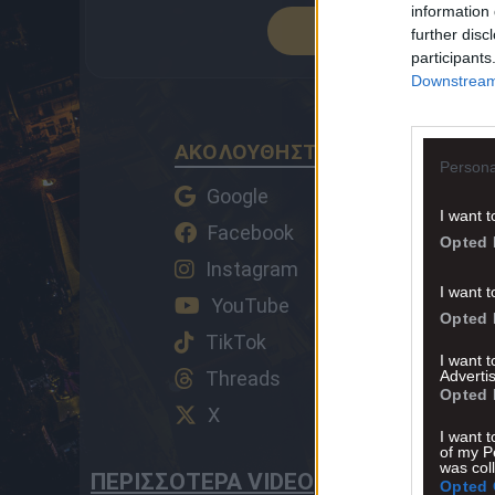
information 
ΠΡΟΣΘΕΣΕ 
further disc
participants
Downstream 
ΑΚΟΛΟΥΘΗΣΤΕ ΤΟ AEK1924 ΚΑ
Persona
Google
I want t
Facebook
Opted 
Instagram
I want t
YouTube
Opted 
TikTok
I want 
Advertis
Threads
Opted 
X
I want t
of my P
was col
ΠΕΡΙΣΣΟΤΕΡΑ VIDEO
Opted 