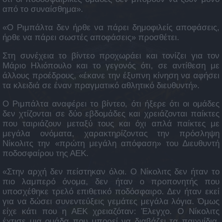
από το συναίσθημα».
«Ο Ριμπάλτα δεν ήρθε να πάρει δημοφιλείς αποφάσεις,
ήρθε να πάρει σωστές αποφάσεις» προσθέτει.
Στη συνέχεια το βίντεο προχωράει και τονίζει για τον
Μάριο Ηλιόπουλο και το γεγονός ότι, σε αντίθεση με
άλλους προέδρους, «έκανε την έξυπνη κίνηση να αφήσει
τα κλειδιά σε έναν πραγματικό αθλητικό διευθυντή».
Ο Ριμπάλτα αναφέρει το βίντεο, ότι ήξερε ότι οι ομάδες
δεν χτίζονται σε δύο εβδομάδες και χρειάζονται παίκτες
που ταιριάζουν μεταξύ τους και όχι απλά παίκτες με
μεγάλα ονόματα, χαρακτηρίζοντας την πρόσληψη
Νίκολιτς την «πρώτη μεγάλη απόφαση» του Διευθυντή
ποδοσφαίρου της ΑΕΚ.
«Στην αρχή δεν πείστηκαν όλοι. Ο Νίκολιτς δεν ήταν το
πιο λαμπερό όνομα, δεν ήταν ο προπονητής που
υποσχέθηκε τρελό επιθετικό ποδόσφαιρο. Δεν ήταν εκεί
για να δώσει συνεντεύξεις γεμάτες μεγάλα λόγια. Όμως
είχε κάτι που η ΑΕΚ χρειαζόταν: Έλεγχο. Ο Νίκολιτς
έχτισε μια ομάδα που μπορεί να διαβάζει τα παιχνίδια,