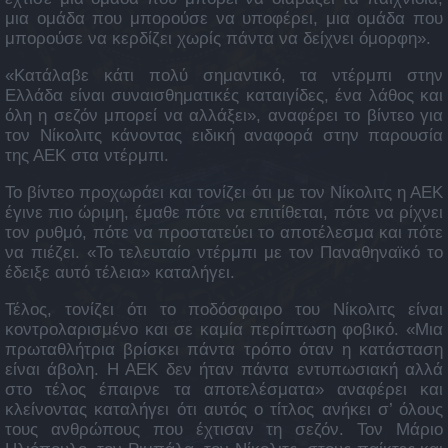
μια ομάδα που μπορούσε να υποφέρει, μια ομάδα που
μπορούσε να κερδίζει χωρίς πάντα να δείχνει όμορφη».
«Κατάλαβε κάτι πολύ σημαντικό, τα ντέρμπι στην
Ελλάδα είναι συναισθηματικές καταιγίδες, ένα λάθος και
όλη η σεζόν μπορεί να αλλάξει», αναφέρει το βίντεο για
τον Νίκολιτς κάνοντας ειδική αναφορά στην παρουσία
της ΑΕΚ στα ντέρμπι.
Το βίντεο προχωράει και τονίζει ότι με τον Νίκολιτς η ΑΕΚ
έγινε πιο ώριμη, έμαθε πότε να επιτίθεται, πότε να ρίχνει
τον ρυθμό, πότε να προστατεύει το αποτέλεσμα και πότε
να πιέζει. «Το τελευταίο ντέρμπι με τον Παναθηναϊκό το
έδειξε αυτό τέλεια» καταλήγει.
Τέλος, τονίζει ότι το ποδόσφαιρο του Νίκολιτς είναι
κοντρολαρισμένο και σε καμία περίπτωση φοβικό. «Μια
πρωταθλήτρια βρίσκει πάντα τρόπο όταν η κατάσταση
είναι άβολη. Η ΑΕΚ δεν ήταν πάντα εντυπωσιακή αλλά
στο τέλος έπαιρνε τα αποτελέσματα» αναφέρει και
κλείνοντας καταλήγει ότι αυτός ο τίτλος ανήκει σ’ όλους
τους ανθρώπους που έχτισαν τη σεζόν. Τον Μάριο