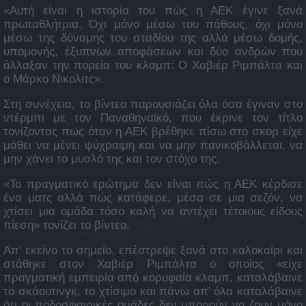
«Αυτή είναι η ιστορία του πώς η ΑΕΚ έγινε ξανά
πρωταθλήτρια. Όχι μόνο μέσω του πάθους, όχι μόνο
μέσω της δύναμης του σταδίου της αλλά μέσω δομής,
υπομονής, έξυπνων αποφάσεων και δύο ανδρών που
άλλαξαν την πορεία του κλαμπ: Ο Χαβιέρ Ριμπάλτα και
ο Μάρκο Νικολιτς».
Στη συνέχεια, το βίντεο παρουσιάζει όλα όσα έγιναν στο
ντέρμπι με τον Παναθηναϊκό, που έκρινε τον τίτλο
τονίζοντας πως όταν η ΑΕΚ βρέθηκε πίσω στο σκορ είχε
μάθει να μένει ψύχραιμη και να μην πανικοβάλλεται, να
μην χάνει το μυαλό της και τον στόχο της.
«Το πραγματικό ερώτημα δεν είναι πώς η ΑΕΚ κέρδισε
ένα ματς αλλά πώς κατάφερε, μέσα σε μια σεζόν, να
χτίσει μια ομάδα τόσο καλή να αντέχει τέτοιους είδους
πίεση» τονίζει το βίντεο.
Απ’ εκείνο το σημείο, επέστρεψε ξανά στο καλοκαίρι και
στάθηκε στον Χαβιέρ Ριμπάλτα ο οποίος «είχε
πραγματική εμπειρία από κορυφαία κλαμπ, καταλάβαινε
το σκάουτινγκ, το χτίσιμο και πάνω απ’ όλα καταλάβαινε
ότι οι ποδοσφαιρικές ομάδες δεν μπορούν να ζουν μόνο