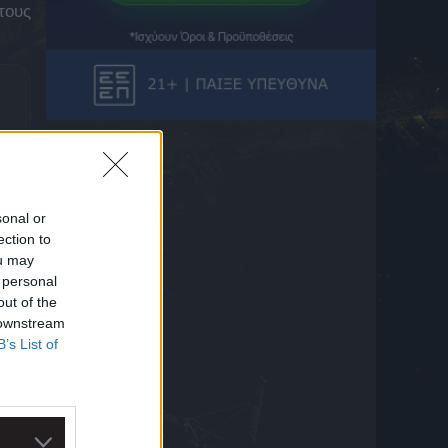
αυτά τα χρώματα”
τους
8 Αυγούστου 2026 18:31
Ο Λεβαδειακός ανακοίνωσε την απόκτηση
του Μοχάμεντ Εντιαγέ
8 Αυγούστου 2026 18:27
“Ό,τι βλέπεις είναι από τα χέρια μου”:
Κραυγή απόγνωσης στο Πόρτο Γερμενό με
πάνω από 100 καμένα σπίτια
8 Αυγούστου 2026 18:18
sonal or
Στο Λεβαδειακό ο Σενεγαλέζος μέσος
ection to
Μοχάμεντ Εντιαγέ
ou may
8 Αυγούστου 2026 18:17
 personal
out of the
Ανακαλείται παρτίδα γνωστής μαρμελάδας
 downstream
από την ΕΛΓΕΚΑ
8 Αυγούστου 2026 18:03
B’s List of
ΜΜΕ Σκωτίας: «Παραμένει στα… ραντάρ
της Σέλτικ ο Τέιλορ – Ενδιαφέρον από
Μάλαγα και Μπέρνλι»
8 Αυγούστου 2026 17:47