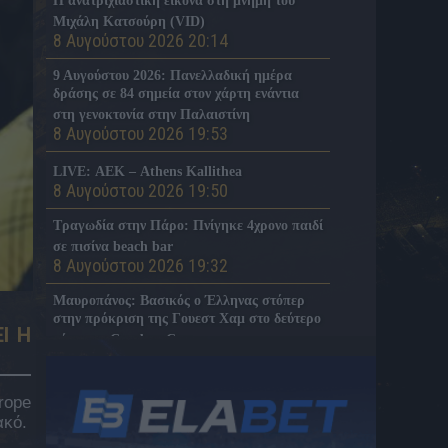
Η ανατριχιαστική εικόνα στη μνήμη του
Μιχάλη Κατσούρη (VID)
8 Αυγούστου 2026 20:14
9 Αυγούστου 2026: Πανελλαδική ημέρα
δράσης σε 84 σημεία στον χάρτη ενάντια
στη γενοκτονία στην Παλαιστίνη
8 Αυγούστου 2026 19:53
LIVE: ΑΕΚ – Athens Kallithea
8 Αυγούστου 2026 19:50
Τραγωδία στην Πάρο: Πνίγηκε 4χρονο παιδί
σε πισίνα beach bar
8 Αυγούστου 2026 19:32
Μαυροπάνος: Βασικός ο Έλληνας στόπερ
στην πρόκριση της Γουεστ Χαμ στο δεύτερο
Ι Η
γύρο του Carabao Cup
8 Αυγούστου 2026 19:11
Mε Βιτάλις ενδεκάδα της ΑΕΚ κόντρα στην
rope
Athens Kallithea (ΦΩΤΟ)
ακό.
8 Αυγούστου 2026 19:04