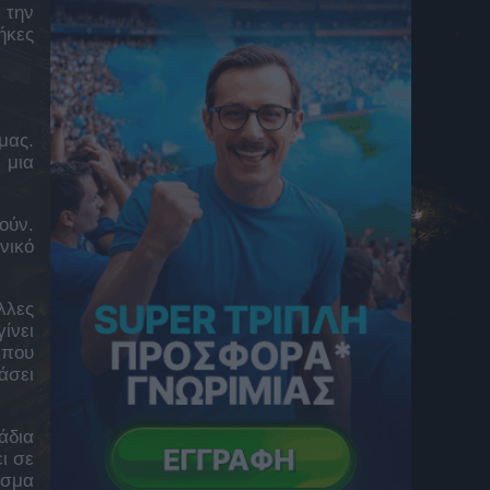
 την
PRE GAME από την Allwyn Arena για το
ήκες
ΑΕΚ – Athens Kallithea
8 Αυγούστου 2026 19:00
Ο ΟΦΗ παίρνει τον Λορέντσο Ντίκμαν από
την Μπάρι
μας.
8 Αυγούστου 2026 18:47
 μια
Ενίσχυση για τον ΟΦΗ με Ντίκμαν πριν τον
τελικό του Super Cup
ούν.
8 Αυγούστου 2026 18:46
νικό
Τζολάκης: Ήττα για τη Χαλ από την
Άιντραχτ στο ντεμπούτο του σε φιλικό 120
λλες
λεπτών
8 Αυγούστου 2026 18:44
ίνει
 που
Ο Αναστάσης Κώτσης υπέγραψε
άσει
επαγγελματικό συμβόλαιο με τον Ατρόμητο
8 Αυγούστου 2026 18:34
άδια
Μέσι: Το αντίο της Νιούελς στον πατέρα του
ι σε
-“Ευχαριστούμε που του έμαθες να αγαπά
εσμα