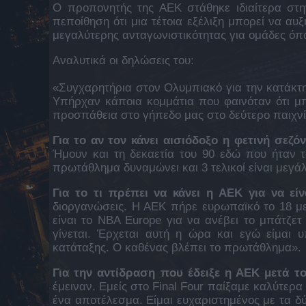
Ο προπονητής της ΑΕΚ στάθηκε ιδιαίτερα στη
πεποίθηση ότι μια τέτοια εξέλιξη μπορεί να α
μεγαλύτερης ανταγωνιστικότητας για ομάδες όπ
Αναλυτικά οι δηλώσεις του:
«Συγχαρητήρια στον Ολυμπιακό για την κατάκτη
Υπήρχαν κάποια κομμάτια που φαινόταν ότι μ
προσπάθεια στο γήπεδο μας στο δεύτερο παιχνί
Για το αν τον κάνει αισιόδοξο η φετινή σεζόν
Ήμουν και τη δεκαετία του 90 εδώ που ήταν 
πρωτάθλημα δυναμώνει και 3 τελικοί είναι μεγάλ
Για το τι πρέπει να κάνει η ΑΕΚ για να είν
διοργανώσεις. Η ΑΕΚ πήρε ευρωπαϊκό το 18 με
είναι το ΝΒΑ Europe για να ανέβει το μπάτζε
γίνεται. Έρχεται αυτή η ώρα και εγώ είμαι 
κατάταξης. Ο καθένας βλέπει το πρωτάθλημα».
Για την αντίδραση που έδειξε η ΑΕΚ μετά τον
έμειναν. Εμείς στο Final Four παίξαμε καλύτερ
ένα αποτέλεσμα. Είμαι ευχαριστημένος με τα δ