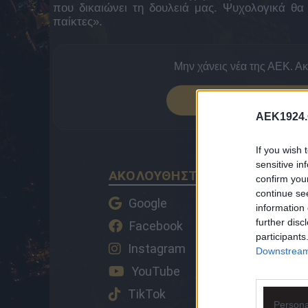
που δικαιώνει τη δουλειά μας. Ψυχολογικά θ
παίκτες».
Μην χάνεις νέα της ΑΕΚ. Α
ΠΡΟΣΘΕΣΕ 
AEK1924.
If you wish 
sensitive in
ΑΚΟΛΟΥΘΗΣΤΕ ΤΟ AEK1924 ΚΑ
confirm you
continue se
Google
information 
further disc
Facebook
participants
Instagram
Downstream 
YouTube
TikTok
Persona