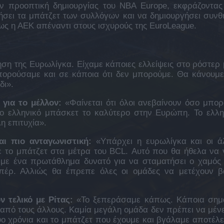
ν προοπτική δημιουργίας του NBA Europe, εκφράζοντας
υξήσει τα μπάτζετ των συλλόγων και να δημιουργήσει συνθ
ως η ΑΕΚ απέναντι στους ισχυρούς της EuroLeague.
ση της Ευρωλίγκα. Είχαμε κάποιες ελλείψεις στο ρόστερ 
πορούσαμε και σε κάποια ότι δεν μπορούμε. Θα κάνουμε
δι».
 για το μέλλον:
«Φαίνεται ότι όλοι ανεβαίνουν όσο μπορ
το ελληνικό μπάσκετ το καλύτερο στην Ευρώπη. Το ελλη
η επιτυχία».
αι πιο ανταγωνιστική:
«Υπάρχει η ευρωλίγκα και οι ά
 το μπάτζετ στα μέτρα του BCL. Αυτό που θα ήθελα να γ
τ με ένα πρωτάθλημα δυνατό για να σταματήσει ο χαμός
υπέρ. Αλλιώς θα έπρεπε όλες οι ομάδες να μετέχουν β
 τελικό με Ρίτας:
«Το ξεπεράσαμε κάπως. Κάποια σημ
α από τους άλλους. Καμία μεγάλη ομάδα δεν πρέπει να μένε
ύο χρόνια και το μπάτζετ που έχουμε και βγάλαμε αποτέλ