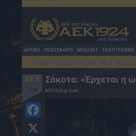
Επικοινωνία
Διαφήμιση
ΑΡΧΙΚΗ
ΠΟΔΟΣΦΑΙΡΟ
ΜΠΑΣΚΕΤ
ΕΡΑΣΙΤΕΧΝΙΚΗ
#JOVIC
#NIKOLIC
#PINEDA
#ZINI
#ELABET
29.5
Σάκοτα: «Έρχεται η ώ
14:45
AEK1924.gr team
Facebook
X