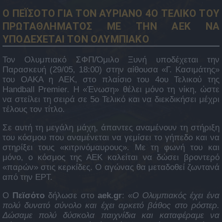
Ο ΠΕΪΣΟΤΟ ΓΙΑ ΤΟΝ ΑΥΡΙΑΝΟ 4Ο ΤΕΛΙΚΟ ΤΟΥ
ΠΡΩΤΑΘΛΗΜΑΤΟΣ ΜΕ ΤΗΝ ΑΕΚ ΝΑ
ΥΠΟΔΕΧΕΤΑΙ ΤΟΝ ΟΛΥΜΠΙΑΚΟ
Τον Ολυμπιακό ΣΦΠ/Όμιλο Ξυνή υποδέχεται την
Παρασκευή (29/05, 18:00) στην αίθουσα «Γ. Κασιμάτης»
του ΟΑΚΑ η ΑΕΚ, στο πλαίσιο του 4ου Τελικού της
Handball Premier. Η «Ένωση» θέλει μόνο τη νίκη, ώστε
να στείλει τη σειρά σε 5ο Τελικό και να διεκδικήσει μέχρι
τέλους τον τίτλο.
Σε αυτή τη μεγάλη μάχη, άπαντες αναμένουν τη στήριξη
του κόσμου που αναμένεται να γεμίσει το γήπεδο και να
στηρίξει τους «κιτρινόμαυρους». Με τη φωνή του και
μόνο, ο κόσμος της ΑΕΚ καλείται να δώσει βροντερό
«παρών» στις κερκίδες. Ο αγώνας θα μεταδοθεί ζωντανά
από την ΕΡΤ.
Ο
Πεϊσότο
δήλωσε στο
aek.gr
: «
O Ολυμπιακός έχει ένα
πολύ δυνατό σύνολο και έχει αρκετό βάθος στο ρόστερ.
Δώσαμε πολύ δύσκολα παιχνίδια και καταφέραμε να