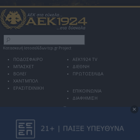
Κατασκευή Ιστοσελίδων tcp.gr Project
ΠΟΔΟΣΦΑΙΡΟ
AEK1924 TV
ΜΠΑΣΚΕΤ
ΔΙΕΘΝΗ
ΒΟΛΕΪ
ΠΡΩΤΟΣΕΛΙΔΑ
ΧΑΝΤΜΠΟΛ
ΕΡΑΣΙΤΕΧΝΙΚΗ
ΕΠΙΚΟΙΝΩΝΙΑ
ΔΙΑΦΗΜΙΣΗ
×
Ο ιστότοπός μας χρησιμοποιεί την υπηρεσία reCAPTCHA για την προστασία από
κακόβουλη χρήση και αυτοματοποιημένες επιθέσεις.
Η χρήση του ιστοτόπου διέπεται από την
Πολιτική Απορρήτου
και τους
Όρους
Χρήσης
.