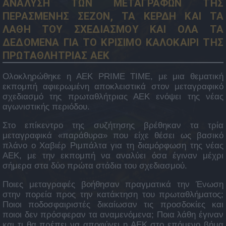
ΑΝΑΛΥΣΗ ΤΩΝ ΜΕΤΑΓΡΑΦΩΝ ΤΗΣ
ΠΕΡΑΣΜΕΝΗΣ ΣΕΖΟΝ, ΤΑ ΚΕΡΔΗ ΚΑΙ ΤΑ
ΛΑΘΗ ΤΟΥ ΣΧΕΔΙΑΣΜΟΥ ΚΑΙ ΟΛΑ ΤΑ
ΔΕΔΟΜΕΝΑ ΓΙΑ ΤΟ ΚΡΙΣΙΜΟ ΚΑΛΟΚΑΙΡΙ ΤΗΣ
ΠΡΩΤΑΘΛΗΤΡΙΑΣ ΑΕΚ
Ολοκληρώθηκε η AEK PRIME TIME, με μια θεματική
εκπομπή αφιερωμένη αποκλειστικά στον μεταγραφικό
σχεδιασμό της πρωταθλήτριας ΑΕΚ ενόψει της νέας
αγωνιστικής περιόδου.
Στο επίκεντρο της συζήτησης βρέθηκαν τα τρία
μεταγραφικά «παράθυρα» που είχε θέσει ως βασικό
πλάνο ο Χαβιέρ Ριμπάλτα για τη διαμόρφωση της νέας
ΑΕΚ, με την εκπομπή να αναλύει όσα έγιναν μέχρι
σήμερα στα δύο πρώτα στάδια του σχεδιασμού.
Ποιες μεταγραφές βοήθησαν πραγματικά την Ένωση
στην πορεία προς την κατάκτηση του πρωταθλήματος;
Ποιοι ποδοσφαιριστές δικαίωσαν τις προσδοκίες και
ποιοι δεν πρόσφεραν τα αναμενόμενα; Ποια λάθη έγιναν
και τι θα πρέπει να αποφύγει η ΑΕΚ στο επόμενο βήμα