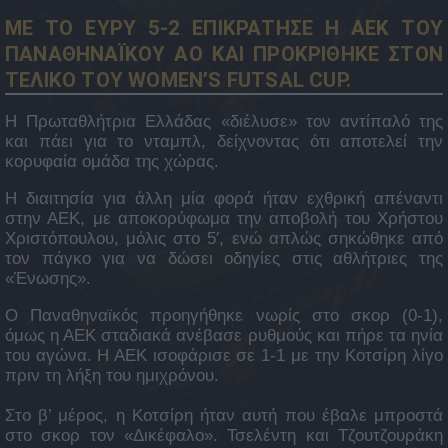
ΜΕ ΤΟ ΕΥΡΥ 5-2 ΕΠΙΚΡΑΤΗΣΕ Η ΑΕΚ ΤΟΥ
ΠΑΝΑΘΗΝΑΪΚΟΥ ΑΟ ΚΑΙ ΠΡΟΚΡΙΘΗΚΕ ΣΤΟΝ
ΤΕΛΙΚΟ ΤΟΥ WOMEN’S FUTSAL CUP.
Η Πρωταθλήτρια Ελλάδας «διέλυσε» τον αντίπαλό της
και πάει για το νταμπλ, δείχνοντας ότι αποτελεί την
κορυφαία ομάδα της χώρας.
Η διαιτησία για άλλη μία φορά ήταν εχθρική απέναντι
στην ΑΕΚ, με αποκορύφωμα την αποβολή του Χρήστου
Χριστόπουλου, μόλις στο 5′, ενώ απλώς σηκώθηκε από
τον πάγκο για να δώσει οδηγίες στις αθλήτριες της
«Ένωσης».
Ο Παναθηναϊκός προηγήθηκε νωρίς στο σκορ (0-1),
όμως η ΑΕΚ σταδιακά ανέβασε ρυθμούς και πήρε τα ηνία
του αγώνα. Η ΑΕΚ ισοφάρισε σε 1-1 με την Κοτσίρη λίγο
πριν τη λήξη του ημιχρόνου.
Στο β’ μέρος, η Κοτσίρη ήταν αυτή που έβαλε μπροστά
στο σκορ τον «Δικέφαλο». Τσελέντη και Τζουτζουράκη