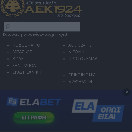
Κατασκευή Ιστοσελίδων tcp.gr Project
ΠΟΔΟΣΦΑΙΡΟ
AEK1924 TV
ΜΠΑΣΚΕΤ
ΔΙΕΘΝΗ
ΒΟΛΕΪ
ΠΡΩΤΟΣΕΛΙΔΑ
ΧΑΝΤΜΠΟΛ
ΕΡΑΣΙΤΕΧΝΙΚΗ
ΕΠΙΚΟΙΝΩΝΙΑ
ΔΙΑΦΗΜΙΣΗ
×
Ο ιστότοπός μας χρησιμοποιεί την υπηρεσία reCAPTCHA για την προστασία από
κακόβουλη χρήση και αυτοματοποιημένες επιθέσεις.
Η χρήση του ιστοτόπου διέπεται από την
Πολιτική Απορρήτου
και τους
Όρους
Χρήσης
.
Μπορείτε οποιαδήποτε στιγμή να αλλάξετε τις επιλογές σας στις
Ρυθμίσεις
Απορρήτου
.