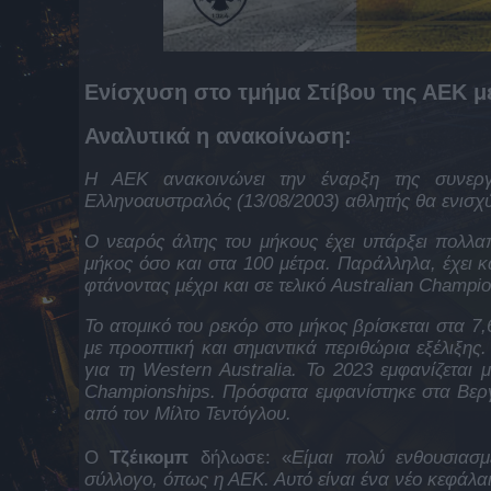
Ενίσχυση στο τμήμα Στίβου της ΑΕΚ μ
Αναλυτικά η ανακοίνωση:
Η ΑΕΚ ανακοινώνει την έναρξη της συνεργ
Ελληνοαυστραλός (13/08/2003) αθλητής θα ενισχύ
Ο νεαρός άλτης του μήκους έχει υπάρξει πολλα
μήκος όσο και στα 100 μέτρα. Παράλληλα, έχει κ
φτάνοντας μέχρι και σε τελικό Australian Champio
Το ατομικό του ρεκόρ στο μήκος βρίσκεται στα 7,
με προοπτική και σημαντικά περιθώρια εξέλιξης
για τη Western Australia. Το 2023 εμφανίζεται μ
Championships. Πρόσφατα εμφανίστηκε στα Βεργ
από τον Μίλτο Τεντόγλου.
Ο
Τζέικομπ
δήλωσε: «
Είμαι πολύ ενθουσιασ
σύλλογο, όπως η ΑΕΚ. Αυτό είναι ένα νέο κεφάλα