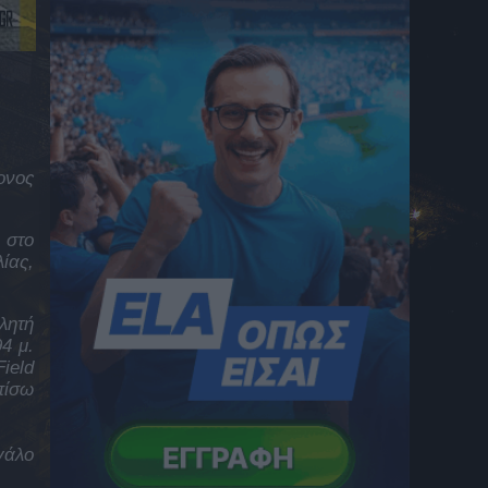
8 Αυγούστου 2026 15:42
Πένθος για τον Μέσι – Έφυγε από τη ζωή ο
πατέρας του
8 Αυγούστου 2026 15:34
Πέθανε ο πατέρας του Λιονέλ Μέσι, Χόρχε
8 Αυγούστου 2026 15:31
ονος
ELABET: Σούπερ Bet Builder για τη
Σαουθάμπτον και «Ενισχυμένη»
Μπέρμιγχαμ στο League Cup Αγγλίας
 στο
8 Αυγούστου 2026 15:22
ίας,
Λυκαβηττός: Σε 57χρονη ανήκει η σορός
που βρέθηκε σε σπηλιά
λητή
8 Αυγούστου 2026 15:15
4 μ.
ield
ELABET: Σούπερ «combo» ισορροπίας στο
πίσω
Γουέστ Χαμ – Πόρστμουθ
8 Αυγούστου 2026 15:08
Στο πλευρό εκείνων που βρέθηκαν
γάλο
αντιμέτωποι με τις φλόγες