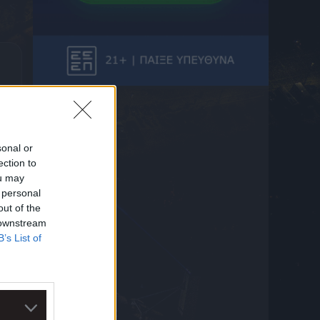
8 Αυγούστου 2026 15:05
ELABET: Βρέχει γκολ στη φιλική ματσάρα
Μαν. Γιουνάιτεντ – Παρί Σεν Ζερμέν
8 Αυγούστου 2026 14:54
Ο Μπρούνο Γκιμαράες στην Άρσεναλ
8 Αυγούστου 2026 14:51
Παυλίδης: Επιμένει η Φενέρ, «μπλόκο» από
την Μπενφίκα
sonal or
8 Αυγούστου 2026 14:48
ection to
ELABET: Η Τσέλσι έχει «Ενισχυμένη»
ou may
παράδοση κόντρα στη Μίλαν
 personal
8 Αυγούστου 2026 14:37
out of the
 downstream
D24 Δίκτυο Φίλων Δ.Α.Ν.Σ. Δωριεύς:
B’s List of
«Μιχάλη, δεν ξεχνάμε – Η βία δεν είναι
μαγκιά»
8 Αυγούστου 2026 14:31
Φεράν Τόρες: Συμφωνία με την Παρί, στο
τραπέζι τα 50 εκατ. ευρώ