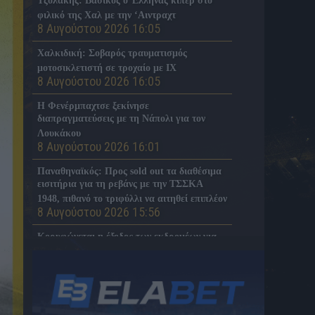
Τζολάκης: Βασικός ο Έλληνας κίπερ στο
φιλικό της Χαλ με την ‘Αιντραχτ
8 Αυγούστου 2026 16:05
Χαλκιδική: Σοβαρός τραυματισμός
μοτοσικλετιστή σε τροχαίο με ΙΧ
8 Αυγούστου 2026 16:05
Η Φενέρμπαχτσε ξεκίνησε
διαπραγματεύσεις με τη Νάπολι για τον
Λουκάκου
8 Αυγούστου 2026 16:01
Παναθηναϊκός: Προς sold out τα διαθέσιμα
εισιτήρια για τη ρεβάνς με την ΤΣΣΚΑ
1948, πιθανό το τριφύλλι να αιτηθεί επιπλέον
8 Αυγούστου 2026 15:56
Κορυφώνεται η έξοδος των εκδρομέων για
τον Δεκαπενταύγουστο
8 Αυγούστου 2026 15:54
Η ELABET ονομαστικός χορηγός της ΠΑΕ
ΒΟΛΟΣ σε μια συνεργασία- ορόσημο