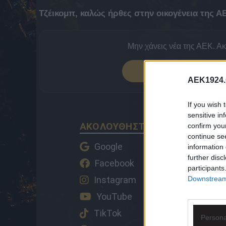
Τζέικομπ, καλώς ήρθες στην οικογένεια της Α
Μην χάνεις νέα της ΑΕΚ. Α
ΠΡΟΣΘΕΣΕ 
AEK1924.
If you wish 
sensitive in
ΑΚΟΛΟΥΘΗΣΤΕ ΤΟ AEK1924 ΚΑ
confirm you
continue se
Google
information 
further disc
Facebook
participants
Downstream 
Instagram
YouTube
TikTok
Persona