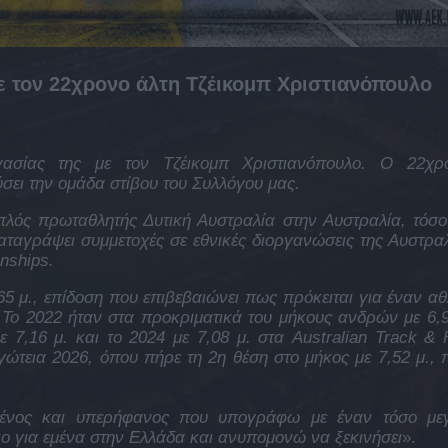
ε τον 22χρονο άλτη Τζέικομπ Χριστιανόπουλο
ασίας της με τον Τζέικομπ Χριστιανόπουλο. Ο 22χρ
σει την ομάδα στίβου του Συλλόγου μας.
πλός πρωταθλητής Δυτική Αυστραλία στην Αυστραλία, τόσο
αταγράψει συμμετοχές σε εθνικές διοργανώσεις της Αυστραλ
nships.
65 μ., επίδοση που επιβεβαιώνει πως πρόκειται για έναν αθ
. Το 2022 ήταν στα προκριματικά του μήκους ανδρών με 6,9
ε 7,16 μ. και το 2024 με 7,08 μ. στα Australian Track & F
ώτεια 2026, όπου πήρε τη 2η θέση στο μήκος με 7,52 μ., 
μένος και υπερήφανος που υπογράφω με έναν τόσο με
ιο για εμένα στην Ελλάδα και ανυπομονώ να ξεκινήσει
».