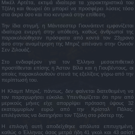
Μικέλ Αρτέτα, εκτιμά ιδιαίτερα τα χαρακτηριστικά του
Τζόλη και θεωρεί ότι μπορεί να προσφέρει λύσεις τόσο
στα άκρα όσο και πιο κεντρικά στην επίθεση.
Την ίδια στιγμή, η Μάντσεστερ Γιουνάιτεντ εμφανίζεται
ιδιαίτερα ενεργή στην υπόθεση, καθώς άνθρωποί της
παρακολούθησαν πρόσφατα από κοντά τον 23χρονο
άσο στην αναμέτρηση της Μπριζ απέναντι στην Ουνιόν
Σεν Ζιλουάζ.
Στο ενδιαφέρον για τον Έλληνα μεσοεπιθετικό
προστίθενται επίσης η Άστον Βίλα και η Γιουβέντους, οι
οποίες παρακολουθούν στενά τις εξελίξεις γύρω από την
περίπτωσή του.
Η Κλαμπ Μπριζ, πάντως, δεν φαίνεται διατεθειμένη να
τον παραχωρήσει εύκολα. Υπενθυμίζεται ότι πριν από
μερικούς μήνες είχε απορρίψει πρόταση ύψους 32
εκατομμυρίων ευρώ από την Κρίσταλ Πάλας,
επιλέγοντας να διατηρήσει τον Τζόλη στο ρόστερ της.
Η επιλογή αυτή αποδείχθηκε απόλυτα επιτυχημένη,
καθώς ο Έλληνας άσος μετρά ήδη 41 γκολ και 43 ασίστ