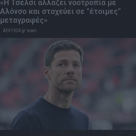
«Η Τσέλσι αλλάζει νοοτροπία με
Αλόνσο και στοχεύει σε “έτοιμες”
μεταγραφές»
AEK1924.gr team
20.5
13:58