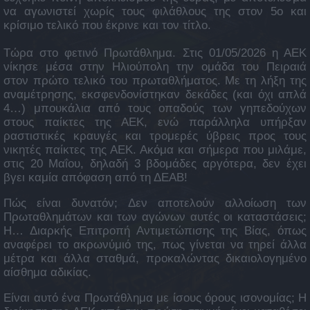
να αγωνιστεί χωρίς τους φιλάθλους της στον 5ο και
κρίσιμο τελικό που έκρινε και τον τίτλο.
Τώρα στο φετινό Πρωτάθλημα. Στις 01/05/2026 η ΑΕΚ
νίκησε μέσα στην Ηλιούπολη την ομάδα του Πειραιά
στον πρώτο τελικό του πρωταθλήματος. Με τη λήξη της
αναμέτρησης, εκσφενδονίστηκαν δεκάδες (και όχι απλά
4…) μπουκάλια από τους οπαδούς των γηπεδούχων
στους παίκτες της ΑΕΚ, ενώ παράλληλα υπήρξαν
ραστιστικές κραυγές και τρομερές ύβρεις προς τους
νικητές παίκτες της ΑΕΚ. Ακόμα και σήμερα που μιλάμε,
στις 20 Μαΐου, δηλαδή 3 βδομάδες αργότερα, δεν έχει
βγει καμία απόφαση από τη ΔΕΑΒ!
Πώς είναι δυνατόν; Δεν αποτελούν αλλοίωση των
Πρωταθλημάτων και των αγώνων αυτές οι καταστάσεις;
Η… Διαρκής Επιτροπή Αντιμετώπισης της Βίας, όπως
αναφέρει το ακρωνύμιό της, πως γίνεται να τηρεί άλλα
μέτρα και άλλα σταθμά, προκαλώντας δικαιολογημένο
αίσθημα αδικίας.
Είναι αυτό ένα Πρωτάθλημα με ίσους όρους ισονομίας; Η