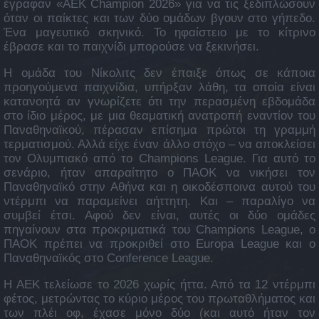
έγραφαν «AEK Champion 2026» για να τις ξεδιπλώσουν
όταν οι παίκτες και των δύο ομάδων βγουν στο γήπεδο.
Ένα μαγευτικό σκηνικό. Το ηφαίστειο με το κίτρινο
έβρασε και το παιχνίδι μπορούσε να ξεκινήσει.
Η ομάδα του Νίκολιτς δεν έπαιξε όπως σε κάποια
προηγούμενα παιχνίδια, υπήρξαν λάθη, τα οποία είναι
κατανοητά αν γνωρίζετε ότι την περασμένη εβδομάδα
στο ίδιο μέρος, με μια θεαματική ανατροπή εναντίον του
Παναθηναϊκού, πέρασαν επίσημα πρώτοι τη γραμμή
τερματισμού. Αλλά είχε έναν άλλο στόχο – να αποκλείσει
τον Ολυμπιακό από το Champions League. Για αυτό το
σενάριο, ήταν απαραίτητο ο ΠΑΟΚ να νικήσει τον
Παναθηναϊκό στην Αθήνα και η οικοδέσποινα αυτού του
ντέρμπι να παραμείνει αήττητη. Και – παραλίγο να
συμβεί έτσι. Αφού δεν είναι, αυτές οι δύο ομάδες
πηγαίνουν στα προκριματικά του Champions League, ο
ΠΑΟΚ πρέπει να προκριθεί στο Europa League και ο
Παναθηναϊκός στο Conference League.
Η ΑΕΚ τελείωσε το 2026 χωρίς ήττα. Από τα 12 ντέρμπι
φέτος, μετρώντας το κύριο μέρος του πρωταθλήματος και
των πλέι οφ, έχασε μόνο δύο (και αυτό ήταν τον