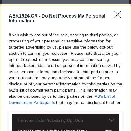
AEK1924.GR -
Do Not Process My Personal
Δείτε αυτή τη δημοσίευση στο Instagram.
Information
If you wish to opt-out of the sale, sharing to third parties, or
processing of your personal or sensitive information for
targeted advertising by us, please use the below opt-out
section to confirm your selection. Please note that after your
opt-out request is processed you may continue seeing
interest-based ads based on personal information utilized by
us or personal information disclosed to third parties prior to
your opt-out. You may separately opt-out of the further
disclosure of your personal information by third parties on the
IAB’s list of downstream participants. This information may
also be disclosed by us to third parties on the
IAB’s List of
Η δημοσίευση κοινοποιήθηκε από το χρήστη Mozzart Bet (@mozzartbet)
Downstream Participants
that may further disclose it to other
third parties.
Personal Data Processing Opt Outs