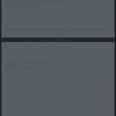
Η δημοσίευση κοινοποιήθηκε από το χρήστη Mozzart Bet (@mozzartbet)