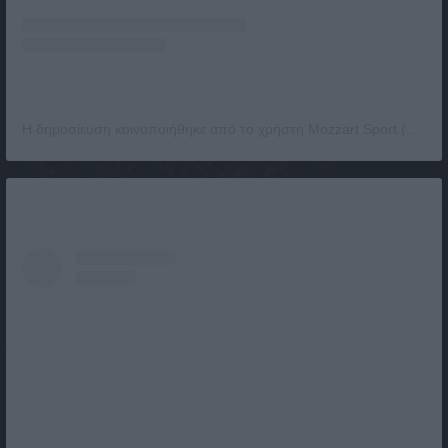
Η δημοσίευση κοινοποιήθηκε από το χρήστη Mozzart Sport (@mozzartsport)