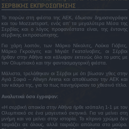
ΣΕΡΒΙΚΗΣ ΕΚΠΡΟΣΩΠΗΣΗΣ
Το παρών στη φιέστα της ΑΕΚ, έδωσαν δημοσιογράφοι
και του Mozzartsport, ενός απ’ τα μεγαλύτερα Μέσα της
Σερβίας και ο λόγος προφανέστατα είναι, της έντονης
σέρβικης εκπροσώπησης.
Για χάρη λοιπόν, των Μάρκο Νίκολιτς, Λούκα Γιόβιτς,
Μάρκο Γκρούγιτς και Μιγιάτ Γκατσίνοβιτς, οι Σέρβοι
ήρθαν στην Αθήνα και κάλυψαν εκτενώς όλο το ματς με
τον Ολυμπιακό και την φαντασμαγορική φιέστα.
Μάλιστα, τρελάθηκαν οι Σέρβοι με ότι βίωσαν χθες στην
Αγιά Σοφιά – Allwyn Arena και αποθέωσαν την ΑΕΚ και
τον κόσμο της, για το πως πανηγύρισαν το χθεσινό τίτλο.
Αναλυτικά όσα έγραψαν:
«Η σερβική αποικία στην Αθήνα ήρθε ισόπαλη 1-1 με τον
Ολυμπιακό σε ένα μαγευτικό σκηνικό. Για να μείνει στη
μνήμη και να μείνει στην ιστορία. Το κίτρινο χρώμα δεν
ταιριάζει σε όλους, αλλά ταιριάζει απόλυτα στο μαύρο.