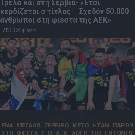
Τρέλα και στη Σερβία- «Έτσι
κερδίζεται ο τίτλος – Σχεδόν 50.000
άνθρωποι στη φιέστα της ΑΕΚ»
AEK1924.gr team
18.5
13:40
ΕΝΑ ΜΕΓΑΛΟ ΣΕΡΒΙΚΟ ΜΕΣΟ ΗΤΑΝ ΠΑΡΩΝ
ΣΤΗ ΦΙΕΣΤΑ ΤΗΣ ΑΕΚ, ΛΟΓΩ ΤΗΣ ΕΝΤΟΝΗΣ