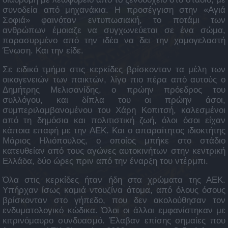
συνοδεία από μηχανάκια. Η προσέγγιση στην «Αγιά
Σοφιά» φαινόταν εντυπωσιακή, το ποτάμι των
ανθρώπων έμοιαζε να συγχωνεύεται σε ένα σώμα,
παρασυρμένο από την ιδέα να δει την χαμογελαστή
Ένωση. Και την είδε.
Σε ειδικό τμήμα στις κερκίδες βρίσκονταν τα μέλη των
οικογενειών των παικτών, λίγο πιο πέρα από αυτούς ο
Δημήτρης Μελισανίδης, ο πρώην πρόεδρος του
συλλόγου, και δίπλα του οι πρώην άσοι,
συμπεριλαμβανομένου του Χάρη Κοπιτσή, καλεσμένοι
από τη δημόσια και πολιτιστική ζωή, όλοι όσοι είχαν
κάποια επαφή με την ΑΕΚ. Και ο απαραίτητος ιδιοκτήτης
Μάριος Ηλιόπουλος, ο οποίος μπήκε στο στάδιο
κατευθείαν από τους αγώνες αυτοκινήτων στην κεντρική
Ελλάδα, δύο ώρες πριν από την έναρξη του ντέρμπι.
Όλα στις κερκίδες ήταν ήδη στα χρώματα της ΑΕΚ.
Υπήρχαν ίσως καμιά ντουζίνα άτομα, από όλους όσους
βρίσκονταν στο γήπεδο, που δεν ακολούθησαν τον
ενδυματολογικό κώδικα. Όλοι οι άλλοι εμφανίστηκαν με
κιτρινόμαυρο συνδυασμό. Έλαβαν επίσης σημαίες που