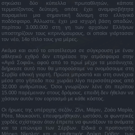
σηκώσει δύο κύπελλα πρωταθλητών, κάποτε
τερματίζοντας δεύτερη, οπότε έχει αναμφισβήτητα
παραμείνει μια σημαντική δύναμη στο ελληνικό
ποδόσφαιρο. Άλλωστε, έχει μια ισχυρή βάση οπαδών,
περίπου 3.000.000 στη γη των αρχαίων Ελλήνων
υποστηρίζουν τους κιτρινόμαυρους, οι οποίοι γιόρτασαν
τον νέο, 14ο τίτλο τους για μέρες.
Ακόμα και αυτό το αποτέλεσμα σε σύγκρουση με έναν
αθλητικό εχθρό δεν επηρέασε την ατμόσφαιρα στην
«Αγιά Σοφιά», αφού από το πρωί μέχρι τα μεσάνυχτα,
διήρκεσε αυτό που θα μπορούσαμε να ονομάσουμε στη
Σερβία εθνική γιορτή. Πρώτα μπροστά και στη συνέχεια
μέσα στο γήπεδο που χωράει λίγο περισσότερους από
32.000 ανθρώπους. Όσοι γνωρίζουν λένε ότι περίπου
15.000 παρέμειναν στους δρόμους, επειδή δεν ήθελαν να
χάσουν αυτόν τον εορτασμό με κάθε κόστος.
Οι ήρωες της υπέροχης σεζόν, Ζίνι, Μάριν, Ζοάο Μαρία,
Ρότα, Μουκούντι, επευφημήθηκαν, ωστόσο, οι φωνητικές
χορδές σχίστηκαν όταν έπρεπε να φωνάξουν τα ονόματα
και τα επώνυμα των Σέρβων. Ειδικά ο προπονητής
Μάρκο Νίκολιτς και ο επιθετικός Λούκα Γιόβιτς, των