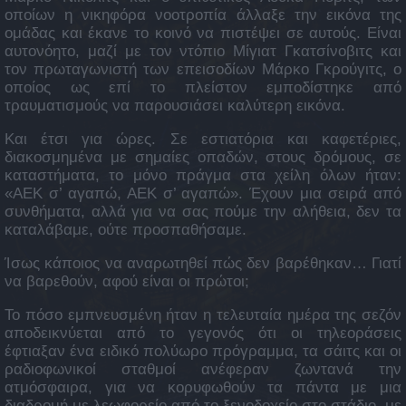
οποίων η νικηφόρα νοοτροπία άλλαξε την εικόνα της
ομάδας και έκανε το κοινό να πιστέψει σε αυτούς. Είναι
αυτονόητο, μαζί με τον ντόπιο Μίγιατ Γκατσίνοβιτς και
τον πρωταγωνιστή των επεισοδίων Μάρκο Γκρούγιτς, ο
οποίος ως επί το πλείστον εμποδίστηκε από
τραυματισμούς να παρουσιάσει καλύτερη εικόνα.
Και έτσι για ώρες. Σε εστιατόρια και καφετέριες,
διακοσμημένα με σημαίες οπαδών, στους δρόμους, σε
καταστήματα, το μόνο πράγμα στα χείλη όλων ήταν:
«ΑΕΚ σ’ αγαπώ, ΑΕΚ σ’ αγαπώ». Έχουν μια σειρά από
συνθήματα, αλλά για να σας πούμε την αλήθεια, δεν τα
καταλάβαμε, ούτε προσπαθήσαμε.
Ίσως κάποιος να αναρωτηθεί πώς δεν βαρέθηκαν… Γιατί
να βαρεθούν, αφού είναι οι πρώτοι;
Το πόσο εμπνευσμένη ήταν η τελευταία ημέρα της σεζόν
αποδεικνύεται από το γεγονός ότι οι τηλεοράσεις
έφτιαξαν ένα ειδικό πολύωρο πρόγραμμα, τα σάιτς και οι
ραδιοφωνικοί σταθμοί ανέφεραν ζωντανά την
ατμόσφαιρα, για να κορυφωθούν τα πάντα με μια
διαδρομή με λεωφορείο από το ξενοδοχείο στο στάδιο, με