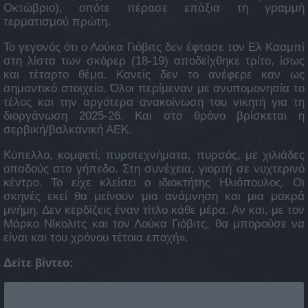
Οκτώβριο), οπότε πέρασε επάξια τη γραμμή
τερματισμού πρώτη.
Το γεγονός ότι ο Λούκα Γιόβιτς δεν έφτασε τον Ελ Κααμπί
στη λίστα των σκόρερ (18-19) αποδείχθηκε τρίτο, ίσως
και τέταρτο θέμα. Κανείς δεν το ανέφερε καν ως
σημαντικό στοιχείο. Όλοι περίμεναν με ανυπομονησία το
τέλος και την αργότερα ανακοίνωση του νικητή για τη
διοργάνωση 2025-26. Και στο θρόνο βρίσκεται η
σερβική/βαλκανική ΑΕΚ.
Κύπελλο, κομφετί, πυροτεχνήματα, πυρσός, με χιλιάδες
οπαδούς στο γήπεδο. Στη συνέχεια, γιορτή σε νυχτερινό
κέντρο. Το είχε κλείσει ο ιδιοκτήτης Ηλιόπουλος. Οι
σκηνές εκεί θα μείνουν μια ανάμνηση και μια μακρά
μνήμη. Δεν κερδίζεις έναν τίτλο κάθε μέρα. Αν και, με τον
Μάρκο Νίκολιτς και τον Λούκα Γιόβιτς, θα μπορούσε να
είναι και του χρόνου τέτοια εποχή».
Δείτε βίντεο: