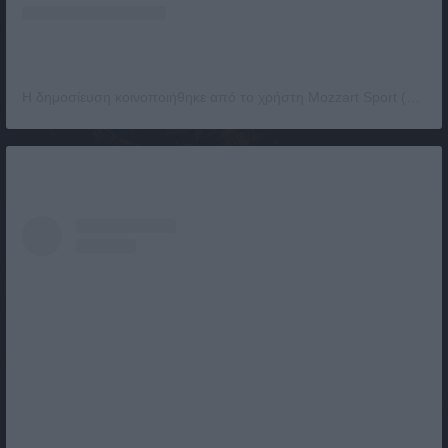
Η δημοσίευση κοινοποιήθηκε από το χρήστη Mozzart Sport (@mozzartsport)