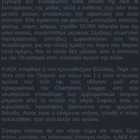
Σίγουρα δεν ενδιαφέρουν κάθε οπαδό της ΑΕΚ οι
λεπτομέρειες της μόδας, αλλά ο καθένας έχει κάτι που,
μεταξύ άλλων, αποδεικνύει την αφοσίωσή του στον
σύλλογο. Είτε πρόκειται για φανέλα, μπλουζάκι, καπέλο,
φούτερ, σορτς, φόρμα, σχεδόν 50.000 Αθηναίοι (και όχι
μόνο αυτούς, συναντήσαμε μερικούς Σέρβους, ντυμένους
πανομοιότυπα, επίτηδες) εμφανίστηκαν στη Νέα
Φιλαδέλφεια, για την τελική πράξη του πάρτι που διαρκεί
επτά ημέρες. Και το οποίο δεν χάλασε ούτε η ισοπαλία
με τον Ολυμπιακό στον τελευταίο αγώνα της σεζόν.
Η ΑΕΚ στέφθηκε η νέα πρωταθλήτρια Ελλάδας. Πήρε τον
τίτλο από τον Πειραιά, και λόγω του 1-1 στον τελευταίο
αγώνα των πλέι οφ, τους οδήγησε μαζί στα
προκριματικά του Champions League, κάτι που
υποδηλώνει επανάληψη των εμβληματικών σκηνών
μπροστά από το στάδιο της «Αγιά Σοφιάς» όταν οι
ευρωπαϊκές προκλήσεις βρίσκονται στην ημερήσια
διάταξη. Αυτός είναι ο επόμενος στόχος, επειδή ο τίτλος
κατακτήθηκε πριν από αυτόν τον αγώνα.
Σίγουρα κάποιος θα πει «ήταν τώρα και ποιος ξέρει
πότε», ωστόσο, τις τελευταίες τέσσερις σεζόν, η ΑΕΚ έχει