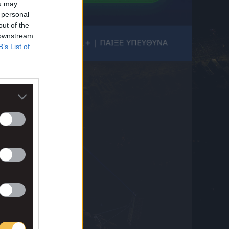
7 Αυγούστου 2026 21:25
ou may
 personal
ΠΑΟΚ: Πέρασε την πόρτα του χειρουργείου
out of the
ο Μεϊτέ
 downstream
7 Αυγούστου 2026 21:13
B’s List of
Ηρακλής: Τι ψάχνει ο Γηραιός στο
μεταγραφικό παζάρι για να κλείσει το
ρόστερ του
7 Αυγούστου 2026 20:58
Μάντσεστερ Σίτι: Οι Πολίτες έκλεισαν τον
Τζερόνιμο Ρούλι
7 Αυγούστου 2026 20:45
ΠΑΟΚ, μεταγραφές: Η Ντόρτμουντ
ενδιαφέρεται για τον Κωνσταντέλια και τον
παρακολουθεί στενά σύμφωνα με το Kicker
7 Αυγούστου 2026 20:34
Άρσεναλ: Ο Γκάμπριελ Μαγκαλιάες έκανε
τατουάζ το τρόπαιο της Premier League
μετά την ιστορική κατάκτηση
7 Αυγούστου 2026 20:33