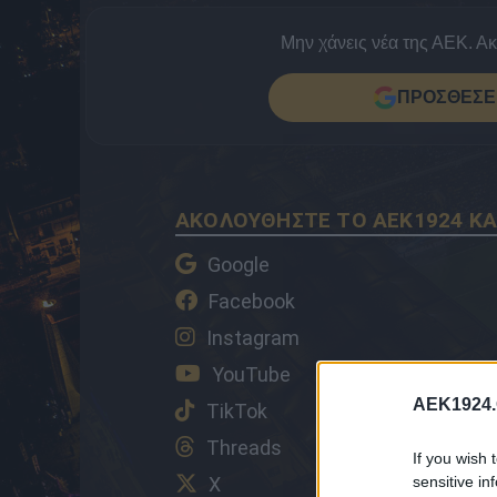
Μην χάνεις νέα της ΑΕΚ. Α
ΠΡΟΣΘΕΣΕ 
ΑΚΟΛΟΥΘΗΣΤΕ ΤΟ AEK1924 ΚΑ
Google
Facebook
Instagram
YouTube
AEK1924.
TikTok
Threads
If you wish 
X
sensitive in