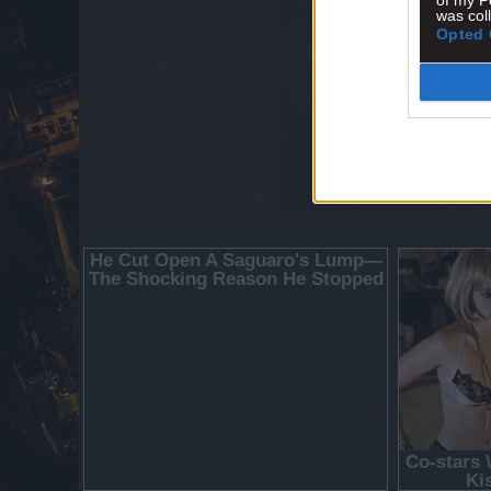
of my P
was col
Opted 