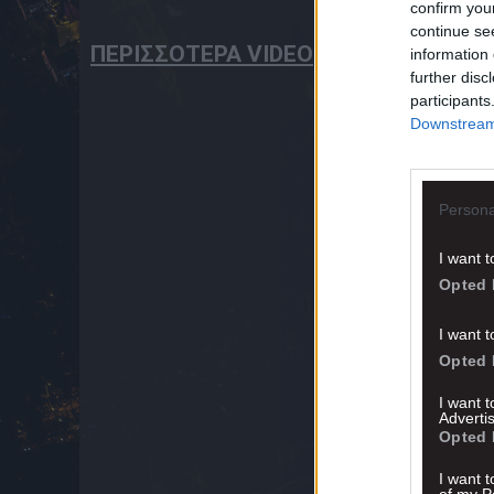
confirm you
continue se
ΠΕΡΙΣΣΟΤΕΡΑ VIDEO
information 
further disc
participants
Downstream 
Persona
I want t
Opted 
I want t
Opted 
I want 
Advertis
Opted 
I want t