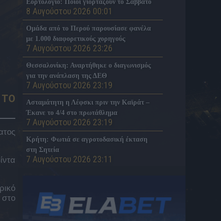
Εορτολόγιο: Ποιοι γιορτάζουν το Σάββατο
8 Αυγούστου 2026 00:01
Ομάδα από το Περού παρουσίασε φανέλα
με 1.000 διαφορετικούς χορηγούς
7 Αυγούστου 2026 23:26
Θεσσαλονίκη: Αναρτήθηκε ο διαγωνισμός
για την ανάπλαση της ΔΕΘ
7 Αυγούστου 2026 23:19
 ΤΟ
Ασταμάτητη η Λέφσκι πριν την Καϊράτ –
Έκανε το 4/4 στο πρωτάθλημα
7 Αυγούστου 2026 23:19
ατος
Κρήτη: Φωτιά σε αγροτοδασική έκταση
στη Σητεία
7 Αυγούστου 2026 23:11
ίντα
«Σφήνα» της Γαλατά για Μαρτινέλι
7 Αυγούστου 2026 22:50
ρικό
 στο
ΠΑΟΚ: Το μήνυμα του Δικεφάλου στον
Σουαλιό Μεϊτέ έπειτα από το χειρουργείο