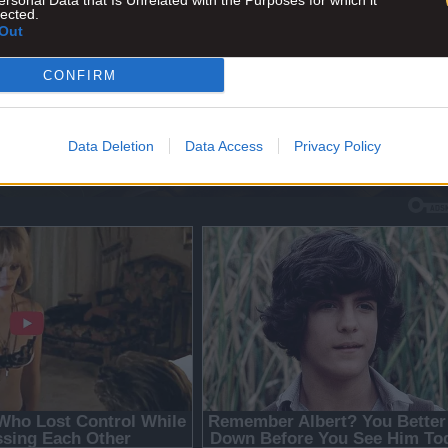
ersonal Data that Is Unrelated with the Purposes for which it
lected.
Out
CONFIRM
Data Deletion
Data Access
Privacy Policy