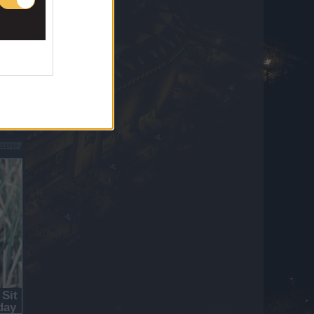
Θέλει να… ταράξει τα νερά με Ικάρντι η
Ράγιο Βαγιεκάνο!
7 Αυγούστου 2026 20:25