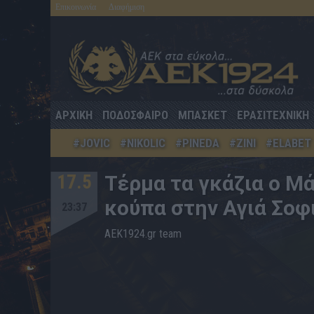
Επικοινωνία
Διαφήμιση
ΑΡΧΙΚΗ
ΠΟΔΟΣΦΑΙΡΟ
ΜΠΑΣΚΕΤ
ΕΡΑΣΙΤΕΧΝΙΚΗ
#JOVIC
#NIKOLIC
#PINEDA
#ZINI
#ELABET
17.5
Tέρμα τα γκάζια ο Μ
κούπα στην Αγιά Σοφ
23:37
AEK1924.gr team