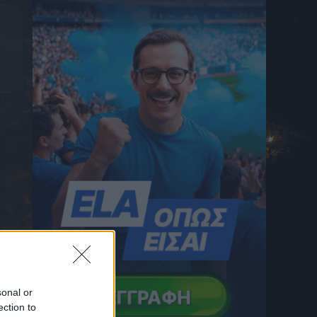
του
7 Αυγούστου 2026 22:26
Αστέρας AKTOR: Οι Αρκάδες επιβλήθηκαν
με 2-0 του Πύργου σε φιλική αναμέτρηση
στην Τρίπολη
7 Αυγούστου 2026 22:10
Ραντεβού Ηλιόπουλου, Ριμπάλτα και
Νίκολιτς για όλα τα «καυτά» θέματα
7 Αυγούστου 2026 22:00
Ηρακλής, μεταγραφές: Ο Γηραιός
ενδιαφέρεται για τον Ντάμε Γκέιγ, συμφώνα
με γαλλικό δημοσίευμα
7 Αυγούστου 2026 21:59
Πυροσβέστες Λακωνίας: Καταγγέλλουν
μετακίνηση πυροσβεστικού οχήματος 60
ετών στο Πόρτο Γερμενό
7 Αυγούστου 2026 21:53
sonal or
Παίρνει τον Ρούλι από τη Μαρσέιγ η
ection to
Μάντσεστερ Σίτι