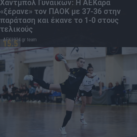
Χάντμπολ Γυναικών: Η ΑΕΚάρα
«ξέρανε» τον ΠΑΟΚ με 37-36 στην
παράταση και έκανε το 1-0 στους
τελικούς
AEK1924.gr team
15.5
20:08