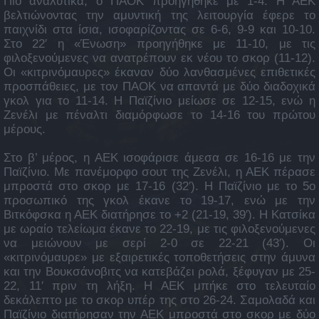
Πιο αναλυτικά, ο ΠΑΟΚ προηγήθηκε με 1-4. Η ΑΕΚ
βελτιώνοντας την αμυντική της λειτουργία έφερε το
παιχνίδι στα ίσια, ισοφαρίζοντας σε 6-6, 9-9 και 10-10.
Στο 22′ η «Ένωση» προηγήθηκε με 11-10, με τις
φιλοξενούμενες να ανατρέπουν εκ νέου το σκορ (11-12).
Οι «κιτρινόμαυρες» έκαναν δύο λανθασμένες επιθετικές
προσπάθειες, με τον ΠΑΟΚ να απαντά με δύο διαδοχικά
γκολ για το 11-14. Η Παϊζίνιο μείωσε σε 12-15, ενώ η
Ζενέλι με πέναλτι διαμόρφωσε το 14-16 του πρώτου
μέρους.
Στο β’ μέρος, η ΑΕΚ ισοφάρισε άμεσα σε 16-16 με την
Παϊζίνιο. Με πανέμορφο σουτ της Ζενέλι, η ΑΕΚ πέρασε
μπροστά στο σκορ με 17-16 (32′). Η Παϊζίνιο με το 5ο
προσωπικό της γκολ έκανε το 19-17, ενώ με την
Βιτκόφσκα η ΑΕΚ διατήρησε το +2 (21-19, 39′). H Kατσίκα
με ωραίο τελείωμα έκανε το 22-19, με τις φιλοξενούμενες
να μειώνουν με σερί 2-0 σε 22-21 (43′). Οι
«κιτρινόμαυρε» με εξαιρετικές τοποθετήσεις στην άμυνα
και την Βουκσάνοβιτς να κατεβάζει ρολά, ξέφυγαν με 25-
22, 11′ πριν τη λήξη. Η ΑΕΚ μπήκε στο τελευταίο
δεκάλεπτο με το σκορ υπέρ της στο 26-24. Σαμολαδά και
Παϊζίνιο διατήρησαν την ΑΕΚ μπροστά στο σκορ με δύο