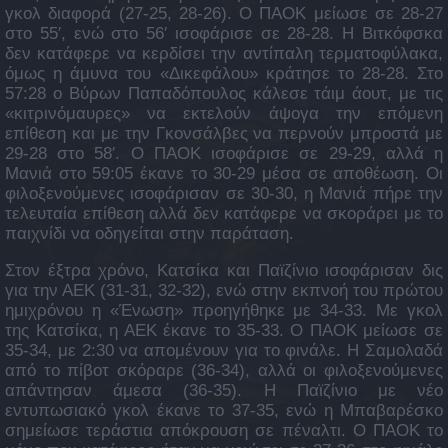
γκολ διαφορά (27-25, 28-26). Ο ΠΑΟΚ μείωσε σε 28-27
στο 55′, ενώ στο 56′ ισοφάρισε σε 28-28. Η Βιτκόφσκα
δεν κατάφερε να κερδίσει την αντίπαλη τερματοφύλακα,
όμως η άμυνα του «Δικεφάλου» κράτησε το 28-28. Στο
57:28 ο Βύρων Παπαδόπουλος κάλεσε τάιμ άουτ, με τις
«κιτρινόμαυρες» να εκτελούν άψογα την επόμενη
επίθεση και με την Γκονσάλβες να περνούν μπροστά με
29-28 στο 58′. Ο ΠΑΟΚ ισοφάρισε σε 29-29, αλλά η
Μανιά στο 59:05 έκανε το 30-29 μέσα σε αποθέωση. Οι
φιλοξενούμενες ισοφάρισαν σε 30-30, η Μανιά πήρε την
τελευταία επίθεση αλλά δεν κατάφερε να σκοράρει με το
παιχνίδι να οδηγείται στην παράταση.
Στον έξτρα χρόνο, Κατσίκα και Παϊζίνιο ισοφάρισαν δις
για την ΑΕΚ (31-31, 32-32), ενώ στην εκπνοή του πρώτου
ημιχρόνου η «Ένωση» προηγήθηκε με 34-33. Με γκολ
της Κατσίκα, η ΑΕΚ έκανε το 35-33. Ο ΠΑΟΚ μείωσε σε
35-34, με 2:30 να απομένουν για το φινάλε. Η Σαμολαδά
από το πίβοτ σκόραρε (36-34), αλλά οι φιλοξενούμενες
απάντησαν άμεσα (36-35). Η Παϊζίνιο με νέο
εντυπωσιακό γκολ έκανε το 37-35, ενώ η Μπαβαρέσκο
σημείωσε τεράστια απόκρουση σε πέναλτι. Ο ΠΑΟΚ το