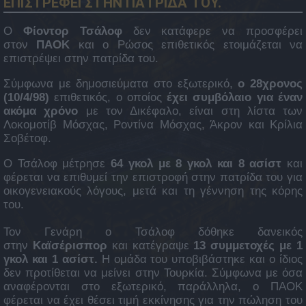
ΕΠΙΣΤΡΕΦΕΙ ΣΤΗΝ ΠΑΤΡΙΔΑ ΤΟΥ.
Ο
Φίοντορ Τσάλοφ
δεν κατάφερε να προσφέρει
στον
ΠΑΟΚ
και ο Ρώσος επιθετικός ετοιμάζεται να
επιστρέψει στην πατρίδα του.
Σύμφωνα με δημοσιεύματα στο εξωτερικό,
ο 28χρονος
(10/4/98)
επιθετικός, ο οποίος
έχει συμβόλαιο για έναν
ακόμα χρόνο
με τον Δικέφαλο, είναι στη λίστα των
Λοκομοτίβ Μόσχας, Ροντίνα Μόσχας, Άκρον και Κρίλια
Σοβέτοφ.
Ο Τσάλοφ μέτρησε
64 γκολ με 8 γκολ και 8 ασίστ
και
φέρεται να επιθυμεί την επιστροφή στην πατρίδα του για
οικογενειακούς λόγους, μετά και τη γέννηση της κόρης
του.
Τον Γενάρη ο Τσάλοφ δόθηκε δανεικός
στην
Καϊσέρισπορ
και κατέγραψε
13 συμμετοχές με 1
γκολ και 1 ασίστ.
Η ομάδα του υποβιβάστηκε και ο ίδιος
δεν προτίθεται να μείνει στην Τουρκία. Σύμφωνα με όσα
αναφέρονται στο εξωτερικό, παράλληλα, ο ΠΑΟΚ
φέρεται να έχει θέσει τιμή εκκίνησης για την πώληση του