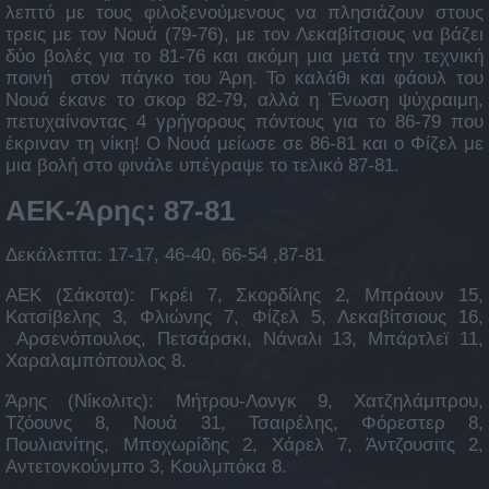
λεπτό με τους φιλοξενούμενους να πλησιάζουν στους
τρεις με τον Νουά (79-76), με τον Λεκαβίτσιους να βάζει
δύο βολές για το 81-76 και ακόμη μια μετά την τεχνική
ποινή στον πάγκο του Άρη. Το καλάθι και φάουλ του
Νουά έκανε το σκορ 82-79, αλλά η Ένωση ψύχραιμη,
πετυχαίνοντας 4 γρήγορους πόντους για το 86-79 που
έκριναν τη νίκη! Ο Νουά μείωσε σε 86-81 και ο Φίζελ με
μια βολή στο φινάλε υπέγραψε το τελικό 87-81.
ΑΕΚ-Άρης: 87-81
Δεκάλεπτα: 17-17, 46-40, 66-54 ,87-81
ΑΕΚ (Σάκοτα): Γκρέι 7, Σκορδίλης 2, Μπράουν 15,
Κατσίβελης 3, Φλιώνης 7, Φίζελ 5, Λεκαβίτσιους 16,
Αρσενόπουλος, Πετσάρσκι, Νάναλι 13, Μπάρτλεϊ 11,
Χαραλαμπόπουλος 8.
Άρης (Νίκολιτς): Μήτρου-Λονγκ 9, Χατζηλάμπρου,
Τζόουνς 8, Νουά 31, Τσαιρέλης, Φόρεστερ 8,
Πουλιανίτης, Μποχωρίδης 2, Χάρελ 7, Άντζουσιτς 2,
Αντετονκούνμπο 3, Κουλμπόκα 8.