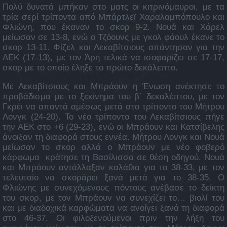
Πολύ δυνατά μπήκαν στο ματς οι κιτρινόμαυροι, με τα
τρία σερί τρίποντα από Μπάρτλεϊ Χαραλαμπόπουλο και
Φλιώνη, που έκαναν το σκορ 9-2. Νουά και Χάρελ
μείωσαν σε 13-8, ενώ ο Τζόουνς με γκολ φάουλ έκανε το
σκορ 13-11. Φίζελ και Λεκαβίτσιους απάντησαν για την
ΑΕΚ (17-13), με τον Άρη τελικά να ισοφαρίζει σε 17-17,
σκορ με το οποίο έληξε το πρώτο δεκάλεπτο.
Με Λεκαβίτσιους και Μπράουν η Ένωση ανέκτησε το
προβάδισμα με το ξεκίνημα του β΄ δεκαλέπτου, με τον
Γκρέι να απαντά αμέσως μετά στο τρίποντο του Μήτρου
Λονγκ (24-20). Το νέο τρίποντο του Λεκαβίτσιους πήγε
την ΑΕΚ στο +6 (29-23), ενώ οι Μπράουν και Κατσίβελης
άνοιξαν τη διαφορά στους εννέα. Μήτρου Λονγκ και Νουά
μείωσαν το σκορ αλλά ο Μπράουν με νέο φοβερό
κάρφωμα κράτησε τη Βασίλισσα σε θέση οδηγού. Νουά
και Μπράουν αντάλλαξαν καλάθια για το 38-33, με τον
τελευταίο να σκοράρει ξανά μετά για το 38-35. Ο
Φλιώνης με συνεχόμενους πόντους ανέβασε το δείκτη
του σκορ, με τον Μπράουν να συνεχίζει το… βιολί του
και με διαδοχικά καρφώματα να ανοίγει ξανά τη διαφορά
στο 46-37. Οι φιλοξενούμενοι πριν την λήξη του