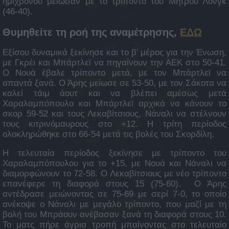
ημιχρόνου μείωσαν με το τρίποντο του Μήτρου Λονγκ
(46-40).
Θυμηθείτε τη ροή της αναμέτρησης,
ΕΔΩ
Eξίσου δυναμικά ξεκίνησε και το β’ μέρος για την Ένωση,
με Γκρέι και Μπάρτλεϊ να πηγαίνουν την ΑΕΚ στο 50-41.
Ο Νουά έβαλε τρίποντο μετά, με τον Μπάρτλεϊ να
απαντά ξανά. Ο Άρης μείωσε σε 53-50, με τον Σάκοτα να
καλεί τάιμ άουτ και να βλέπει αμέσως μετά
Χαραλαμπόπουλο και Μπάρτλεϊ αρχικά να κάνουν το
σκορ 59-52 και τους Λεκαβίτσιους, Νάναλι να στέλνουν
τους κιτρινόμαυρους στο +12. Η τρίτη περίοδος
ολοκληρώθηκε στο 66-54 μετά τις βολές του Σκορδίλη.
Η τελευταία περίοδος ξεκίνησε με τρίποντο του
Χαραλαμπόπουλου για το +15, με Νουά και Νάναλι να
διαμορφώνουν το 72-58. Ο Λεκαβίτσιους με νέο τρίποντο
επανέφερε τη διαφορά στους 15 (75-60). Ο Άρης
αντέδρασε μειώνοντας σε 75-69 με σερί 7-0, το οποίο
ανέκοψε ο Νάναλι με μεγάλο τρίποντο, που μαζί με τη
βολή του Μπράουν ανέβασαν ξανά τη διαφορά στους 10.
Το ματς πήρε άγρια τροπή μπαίνοντας στο τελευταίο