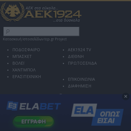
Κατασκευή Ιστοσελίδων tcp.gr Project
ΠΟΔΟΣΦΑΙΡΟ
AEK1924 TV
ΜΠΑΣΚΕΤ
ΔΙΕΘΝΗ
ΒΟΛΕΪ
ΠΡΩΤΟΣΕΛΙΔΑ
ΧΑΝΤΜΠΟΛ
ΕΡΑΣΙΤΕΧΝΙΚΗ
ΕΠΙΚΟΙΝΩΝΙΑ
ΔΙΑΦΗΜΙΣΗ
×
Ο ιστότοπός μας χρησιμοποιεί την υπηρεσία reCAPTCHA για την προστασία από
κακόβουλη χρήση και αυτοματοποιημένες επιθέσεις.
Η χρήση του ιστοτόπου διέπεται από την
Πολιτική Απορρήτου
και τους
Όρους
Χρήσης
.
Μπορείτε οποιαδήποτε στιγμή να αλλάξετε τις επιλογές σας στις
Ρυθμίσεις