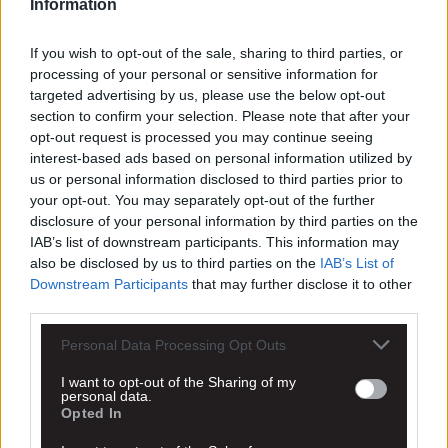
Information
If you wish to opt-out of the sale, sharing to third parties, or
processing of your personal or sensitive information for
targeted advertising by us, please use the below opt-out
section to confirm your selection. Please note that after your
opt-out request is processed you may continue seeing
interest-based ads based on personal information utilized by
us or personal information disclosed to third parties prior to
your opt-out. You may separately opt-out of the further
disclosure of your personal information by third parties on the
IAB’s list of downstream participants. This information may
also be disclosed by us to third parties on the
IAB’s List of
Downstream Participants
that may further disclose it to other
third parties.
Personal Data Processing Opt Outs
I want to opt-out of the Sharing of my
personal data.
Opted In