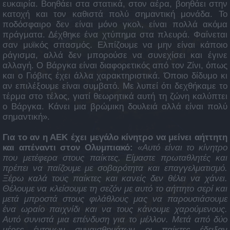
ευκαιρία. Βοηθάει στα στατικά, στον αέρα, βοηθάει στην
κατοχή και τον καθιστά πολύ σημαντική μονάδα. Το
ποδόσφαιρο δεν είναι μόνο γκολ, είναι πολλά ακόμα
πράγματα. Δέχθηκε ένα χτύπημα στα πλευρά. Φαίνεται
σαν μυϊκός σπασμός. Ελπίζουμε να μην είναι κάποιο
ράγισμα, αλλά δεν μπορούσε να συνεχίσει και έγινε
αλλαγή. Ο Βάργκα είναι διαφορετικός από τον Ζίνι, όπως
και ο Γιόβιτς έχει άλλα χαρακτηριστικά. Όποιο δίδυμο κι
αν επιλέξουμε είναι συμβατό. Με λυπεί ότι δεχθήκαμε το
τέρμα στο τέλος, γιατί θεωρητικά αυτή τη ζώνη καλύπτει
ο Βάργκα. Κάνει μια βρώμικη δουλειά αλλά είναι πολύ
σημαντική».
Για το αν η ΑΕΚ έχει μεγάλο κίνητρο να μείνει αήττητη
και απέναντι στον Ολυμπιακό:
«Αυτό είναι το κίνητρο
που μετέφερα στους παίκτες. Είμαστε πρωταθλητές και
πρέπει να παίζουμε με σοβαρότητα και επαγγελματισμό.
Ξέρω καλά τους παίκτες και κανείς δεν θέλει να χάνει.
Θέλουμε να κλείσουμε τη σεζόν με αυτό το αήττητο σερί και
μετά μπροστά στους φιλάθλους μας να παρουσιάσουμε
ένα ωραίο παιχνίδι και να τους κάνουμε χαρούμενους.
Αυτό συνιστά μια επένδυση για το μέλλον. Μετά από δύο
μέρες έντονων συναισθημάτων οι παίκτες έδειξαν