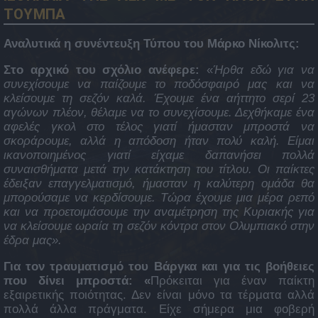
ΤΟΥΜΠΑ
Αναλυτικά η συνέντευξη Τύπου του Μάρκο Νίκολιτς:
Στο αρχικό του σχόλιο ανέφερε:
«
Ήρθα εδώ για να
συνεχίσουμε να παίζουμε το ποδόσφαιρό μας και να
κλείσουμε τη σεζόν καλά. Έχουμε ένα αήττητο σερί 23
αγώνων πλέον, θέλαμε να το συνεχίσουμε. Δεχθήκαμε ένα
αφελές γκολ στο τέλος γιατί ήμασταν μπροστά να
σκοράρουμε, αλλά η απόδοση ήταν πολύ καλή. Είμαι
ικανοποιημένος γιατί είχαμε δαπανήσει πολλά
συναισθήματα μετά την κατάκτηση του τίτλου. Οι παίκτες
έδειξαν επαγγελματισμό, ήμασταν η καλύτερη ομάδα θα
μπορούσαμε να κερδίσουμε. Τώρα έχουμε μια μέρα ρεπό
και να προετοιμάσουμε την αναμέτρηση της Κυριακής για
να κλείσουμε ωραία τη σεζόν κόντρα στον Ολυμπιακό στην
έδρα μας».
Για τον τραυματισμό του Βάργκα και για τις βοήθειες
που δίνει μπροστά: «
Πρόκειται για έναν παίκτη
εξαιρετικής ποιότητας. Δεν είναι μόνο τα τέρματα αλλά
πολλά άλλα πράγματα. Είχε σήμερα μια φοβερή