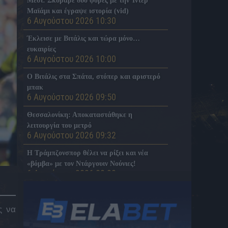
Μέσι: Σκόραρε δύο φορές με την Ίντερ
Μαϊάμι και έγραψε ιστορία (vid)
6 Αυγούστου 2026 10:30
Έκλεισε με Βιτάλις και τώρα μόνο…
ευκαιρίες
6 Αυγούστου 2026 10:00
Ο Βιτάλις στα Σπάτα, στόπερ και αριστερό
μπακ
6 Αυγούστου 2026 09:50
Θεσσαλονίκη: Αποκαταστάθηκε η
λειτουργία του μετρό
6 Αυγούστου 2026 09:32
H Tράμπζονσπορ θέλει να ρίξει και νέα
«βόμβα» με τον Ντάργουιν Νούνιες!
6 Αυγούστου 2026 09:20
Κυψέλη: Απολογείται ο 26χρονος για τη
δολοφονία της 38χρονης Σκωτσέζας
ς να
6 Αυγούστου 2026 08:08