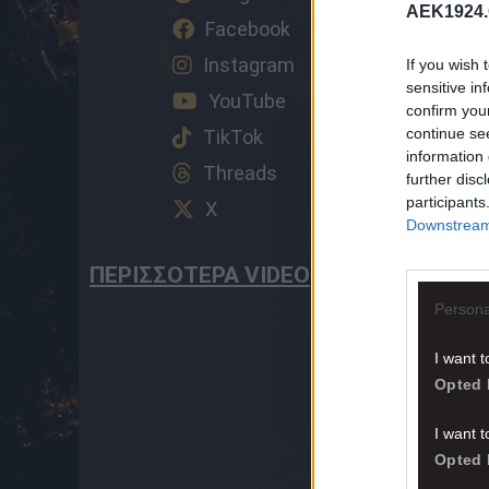
AEK1924.
Facebook
Instagram
If you wish 
sensitive in
YouTube
confirm you
continue se
TikTok
information 
Threads
further disc
participants
X
Downstream 
ΠΕΡΙΣΣΟΤΕΡΑ VIDEO
Persona
I want t
Opted 
I want t
Opted 