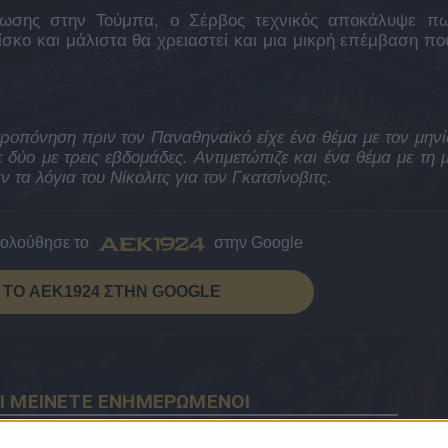
νωσης στην Τούμπα, ο Σέρβος τεχνικός αποκάλυψε π
σκο και μάλιστα θα χρειαστεί και μια μικρή επέμβαση πο
ροπόνηση πριν τον Παναθηναϊκό είχε ένα θέμα με τον μηνί
 δύο με τρεις εβδομάδες. Αντιμετώπιζε και ένα θέμα με τη μ
 τα λόγια του Νίκολιτς για τον Γκατσίνοβιτς.
κολούθησε το
στην Google
ΤΟ AEK1924 ΣΤΗΝ GOOGLE
Ι ΜΕΙΝΕΤΕ ΕΝΗΜΕΡΩΜΕΝΟΙ