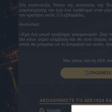
Στη συνέντευξη Τύπου της ισοπαλίας της Έ
συμπατριώτης του έχει ένα πρόβλημα στον μηνί
τον κρατήσει εκτός 2-3 εβδομάδες.
Αναλυτικά:
«Έχει ένα μικρό πρόβλημα τραυματισμού. Στην π
Θα κάνει αύριο επέμβαση και θα είναι έτοιμος σε
οπότε θα μπορέσει να το ξεπεράσει και αυτό», ήταν
Μην χάνεις νέα της ΑΕΚ. Α
ΠΡΟΣΘΕΣΕ 
ΑΚΟΛΟΥΘΗΣΤΕ ΤΟ AEK1924 ΚΑ
Google