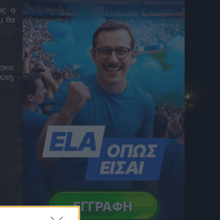
Ανατροπή στα Μάλια: Η 42χρονη που
ως ο
πνίγηκε, βούτηξε στη θάλασσα για να σώσει
υ θα
τη φίλη της
6 Αυγούστου 2026 07:56
Κρήτη: Φωτιά στο Καρύδι Σητείας
6 Αυγούστου 2026 06:52
σκο.
Υπόθεση Marfin: Εκδίδεται σήμερα στην
ύτη,
Ελλάδα η 46χρον
6 Αυγούστου 2026 06:41
Πολύ υψηλός κίνδυνος πυρκαγιάς σήμερα –
Red Code για Αττική, Βοιωτία και Εύβοια
6 Αυγούστου 2026 06:09
Διακοπές ρεύματος σε 11 δήμους της
Αττικής την Πέμπτη (6/8)
6 Αυγούστου 2026 06:02
Ατρόμητος – ΣΠΑΛ 2-1: Νίκη στο τρίτο
φιλικό με σκόρερ Νούνιες και Τσακμάκη, ο
Κέρκεζ έδωσε λεπτά στους μικρούς των
Περιστεριωτών