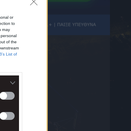
6 Αυγούστου 2026 00:12
Τα highlights από το Παναθηναϊκός –
sonal or
ΤΣΣΚΑ 1948
6 Αυγούστου 2026 00:01
ection to
ou may
Εορτολόγιο: Ποιοι γιορτάζουν την Πέμπτη
 personal
6 Αυγούστου 2026 00:01
out of the
 downstream
Μυστράς: Τι υποστηρίζει ο συνήγορος του
B’s List of
55χρονου που έκρυβε τον νεκρό πατέρα του
σε καταψύκτη
5 Αυγούστου 2026 23:54
Παναθηναϊκός – ΤΣΣΚΑ 1948: Στο ΟΑΚΑ ο
Λιβάι Γκαρσία
5 Αυγούστου 2026 23:25
Βαθμολογία UEFA: Ο Παναθηναϊκός
συνέχισε την ελληνική συγκομιδή, όμως
πέταξε ξανά πολύτιμους βαθμούς
5 Αυγούστου 2026 23:25
Παναθηναϊκός, Conference League: Πότε