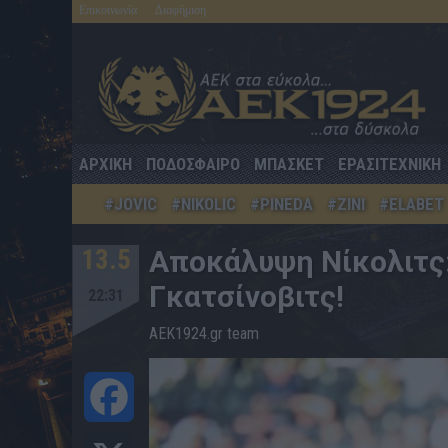
Επικοινωνία
Διαφήμιση
ΑΡΧΙΚΗ
ΠΟΔΟΣΦΑΙΡΟ
ΜΠΑΣΚΕΤ
ΕΡΑΣΙΤΕΧΝΙΚΗ
#JOVIC
#NIKOLIC
#PINEDA
#ZINI
#ELABET
13.5
Αποκάλυψη Νίκολιτς:
Γκατσίνοβιτς!
22:31
AEK1924.gr team
Facebook
X