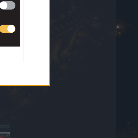
είναι η ρεβάνς με την ΤΣΣΚΑ 1948 για την
πρόκριση στα playoffs
5 Αυγούστου 2026 23:23