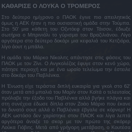
ΚΑΘΑΡΙΣΕ Ο ΛΟΥΚΑ Ο ΤΡΟΜΕΡΟΣ
Στο δεύτερο ημίχρονο ο ΠΑΟΚ έγινε πιο απειλητικός
όμως η ΑΕΚ ήταν η πιο ουσιαστική ομάδα στην Τούμπα.
Στο 50’ μια κάθετη του Οζντόεφ στον Τάισον, έδιωξε
σωτήρια ο Μπρινιόλι το γύρισμα του Βραζιλιάνου. Λίγο
αργότερα στο δεύτερο δοκάρι μια κεφαλιά του Κετζιόρα,
λίγο άουτ η μπάλα.
Η ομάδα του Μάρκο Νίκολιτς απάντησε στις φάσεις του
ΠΑΟΚ με τον Ζίνι. Ο Ανγκολέζος έφυγε στον κενό χώρο,
πάτησε περιοχή και με ένα ωραίο τελείωμα την έστειλε
στο δοκάρι του Παβλένκα.
Η Ένωση είχε τεράστια διπλή ευκαιρία για γκολ στο 62’
όταν μετά από μπαλιά του Μαρίν στον Κοϊτά ο τελευταίος
πρόλαβε την έξοδο του Παβλένκα αλλά βγήκε πλάγια και
στη συνέχεια έδωσε δίπλα στον Ζοάο Μάριο που έκανε
το δυνατό σουτ αλλά ο Παβλένκα έβγαλε σε κόρνερ! Η
ΑΕΚ ωστόσο δεν χαρίστηκε στον ΠΑΟΚ και λίγα λεπτά
αργότερα άνοιξε το σκορ με τον πρώτο της σκόρερ
Λούκα Γιόβιτς. Μετά από γρήγορη μετάβαση, ο Κουτέσα