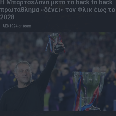
Η Μπαρτσελόνα μετά το back to back
πρωτάθλημα «δένει» τον Φλικ έως το
2028
AEK1924.gr team
12.5
14:07