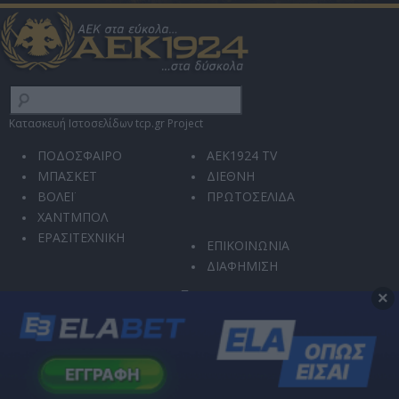
Κατασκευή Ιστοσελίδων tcp.gr Project
ΠΟΔΟΣΦΑΙΡΟ
AEK1924 TV
ΜΠΑΣΚΕΤ
ΔΙΕΘΝΗ
ΒΟΛΕΪ
ΠΡΩΤΟΣΕΛΙΔΑ
ΧΑΝΤΜΠΟΛ
ΕΡΑΣΙΤΕΧΝΙΚΗ
ΕΠΙΚΟΙΝΩΝΙΑ
ΔΙΑΦΗΜΙΣΗ
×
Ο ιστότοπός μας χρησιμοποιεί την υπηρεσία reCAPTCHA για την προστασία από
κακόβουλη χρήση και αυτοματοποιημένες επιθέσεις.
Η χρήση του ιστοτόπου διέπεται από την
Πολιτική Απορρήτου
και τους
Όρους
Χρήσης
.
Μπορείτε οποιαδήποτε στιγμή να αλλάξετε τις επιλογές σας στις
Ρυθμίσεις