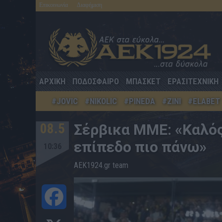
Επικοινωνία
Διαφήμιση
ΑΡΧΙΚΗ
ΠΟΔΟΣΦΑΙΡΟ
ΜΠΑΣΚΕΤ
ΕΡΑΣΙΤΕΧΝΙΚΗ
#JOVIC
#NIKOLIC
#PINEDA
#ZINI
#ELABET
08.5
Σέρβικα ΜΜΕ: «Καλός 
επίπεδο πιο πάνω»
10:36
AEK1924.gr team
Facebook
X