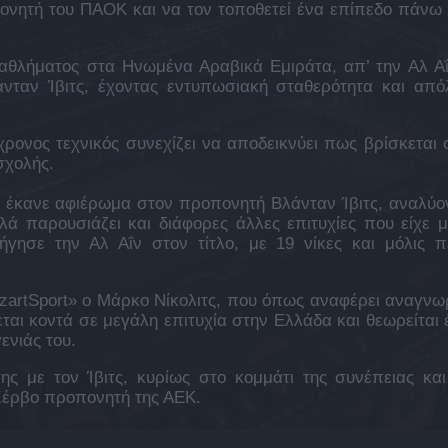
ονητή του ΠΑΟΚ και να τον τοποθετεί ένα επίπεδο πάνω
αθλήματος στα Ηνωμένα Αραβικά Εμιράτα, απ’ την Αλ Αΐ
νταν Ίβιτς, έχοντας εντυπωσιακή σταθερότητα και από
7χρονος τεχνικός συνεχίζει να αποδεικνύει πως βρίσκεται 
σχολής.
ι έκανε αφιέρωμα στον προπονητή Βλάνταν Ίβιτς, αναλύο
ά παρουσιάζει και διάφορες άλλες επιτυχίες που είχε μ
ήγησε την Αλ Αΐν στον τίτλο, με 19 νίκες και μόλις π
zzartSport» ο Μάρκο Νίκολιτς, που όπως αναφέρει αναγνωρ
κεται κοντά σε μεγάλη επιτυχία στην Ελλάδα και θεωρείται 
ενιάς του.
ης με τον Ίβιτς, κυρίως στο κομμάτι της συνέπειας και
Σέρβο προπονητή της ΑΕΚ.