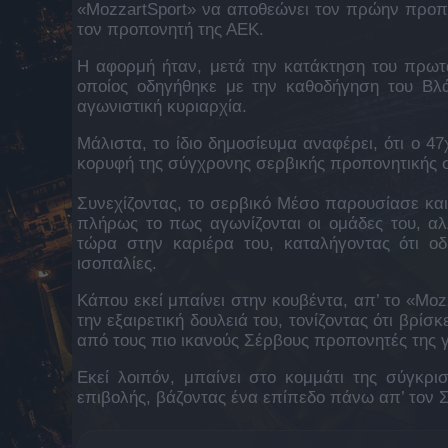
«MozzartSport» να αποθεώνει τον πρώην προπ
τον προπονητή της ΑΕΚ.
Η αφορμή ήταν, μετά την κατάκτηση του πρωτ
οποίος οδηγήθηκε με την καθοδήγηση του Βλά
αγωνιστική κυριαρχία.
Μάλιστα, το ίδιο δημοσίευμα αναφέρει, ότι ο 4
κορυφή της σύγχρονης σερβικής προπονητικής 
Συνεχίζοντας, το σερβικό Μέσο παρουσίασε κα
πλήρως το πως αγωνίζονται οι ομάδες του, αλλ
τώρα στην καριέρα του, καταλήγοντας ότι οδ
ισοπαλίες.
Κάπου εκεί μπαίνει στην κουβέντα, απ’ το «Mo
την εξαιρετική δουλειά του, τονίζοντας ότι βρίσ
από τους πιο ικανούς Σέρβους προπονητές της γ
Εκεί λοιπόν, μπαίνει στο κομμάτι της σύγκρισ
επιβολής, βάζοντας ένα επίπεδο πάνω απ’ τον 