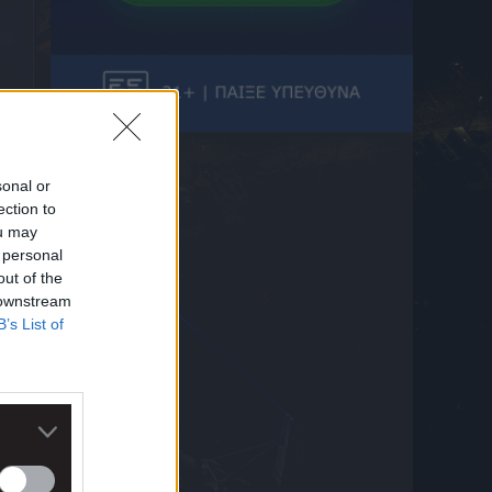
8 Αυγούστου 2026 15:05
ELABET: Βρέχει γκολ στη φιλική ματσάρα
Μαν. Γιουνάιτεντ – Παρί Σεν Ζερμέν
8 Αυγούστου 2026 14:54
Ο Μπρούνο Γκιμαράες στην Άρσεναλ
8 Αυγούστου 2026 14:51
sonal or
Παυλίδης: Επιμένει η Φενέρ, «μπλόκο» από
ection to
την Μπενφίκα
8 Αυγούστου 2026 14:48
ou may
 personal
ELABET: Η Τσέλσι έχει «Ενισχυμένη»
out of the
παράδοση κόντρα στη Μίλαν
 downstream
8 Αυγούστου 2026 14:37
B’s List of
D24 Δίκτυο Φίλων Δ.Α.Ν.Σ. Δωριεύς:
«Μιχάλη, δεν ξεχνάμε – Η βία δεν είναι
μαγκιά»
8 Αυγούστου 2026 14:31
Φεράν Τόρες: Συμφωνία με την Παρί, στο
τραπέζι τα 50 εκατ. ευρώ