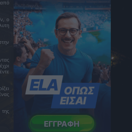
8 Αυγούστου 2026 15:42
 από
Πένθος για τον Μέσι – Έφυγε από τη ζωή ο
πατέρας του
ν, ο
8 Αυγούστου 2026 15:34
λυτη
Πέθανε ο πατέρας του Λιονέλ Μέσι, Χόρχε
8 Αυγούστου 2026 15:31
στην
ELABET: Σούπερ Bet Builder για τη
Σαουθάμπτον και «Ενισχυμένη»
ντας
Μπέρμιγχαμ στο League Cup Αγγλίας
έχρι
8 Αυγούστου 2026 15:22
έντε
Λυκαβηττός: Σε 57χρονη ανήκει η σορός
που βρέθηκε σε σπηλιά
ίζει
8 Αυγούστου 2026 15:15
ένας
ELABET: Σούπερ «combo» ισορροπίας στο
Γουέστ Χαμ – Πόρστμουθ
8 Αυγούστου 2026 15:08
 της
Στο πλευρό εκείνων που βρέθηκαν
αντιμέτωποι με τις φλόγες