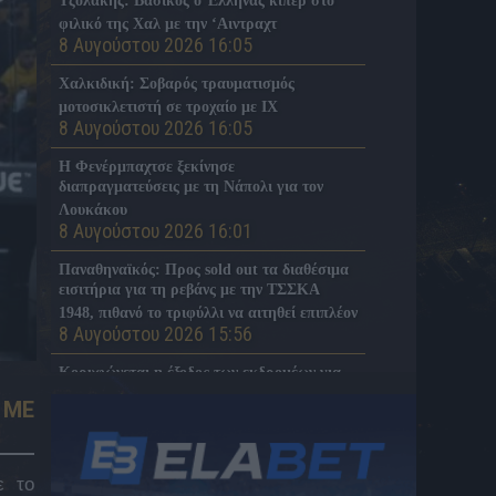
Τζολάκης: Βασικός ο Έλληνας κίπερ στο
φιλικό της Χαλ με την ‘Αιντραχτ
8 Αυγούστου 2026 16:05
Χαλκιδική: Σοβαρός τραυματισμός
μοτοσικλετιστή σε τροχαίο με ΙΧ
8 Αυγούστου 2026 16:05
Η Φενέρμπαχτσε ξεκίνησε
διαπραγματεύσεις με τη Νάπολι για τον
Λουκάκου
8 Αυγούστου 2026 16:01
Παναθηναϊκός: Προς sold out τα διαθέσιμα
εισιτήρια για τη ρεβάνς με την ΤΣΣΚΑ
1948, πιθανό το τριφύλλι να αιτηθεί επιπλέον
8 Αυγούστου 2026 15:56
Κορυφώνεται η έξοδος των εκδρομέων για
τον Δεκαπενταύγουστο
 ΜΕ
8 Αυγούστου 2026 15:54
Η ELABET ονομαστικός χορηγός της ΠΑΕ
ΒΟΛΟΣ σε μια συνεργασία- ορόσημο
ε το