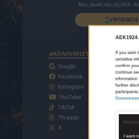
Μην χάνεις νέα της ΑΕΚ. Α
ΠΡΟΣΘΕΣΕ 
AEK1924.
If you wish 
ΑΚΟΛΟΥΘΗΣΤΕ ΤΟ AEK1924 ΚΑ
sensitive in
confirm you
Google
continue se
Facebook
information 
further disc
Instagram
participants
YouTube
Downstream 
TikTok
Threads
Persona
X
I want t