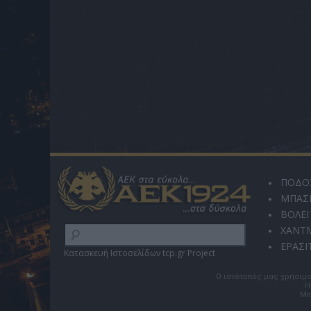
ΠΟΔΟ
ΜΠΑΣ
ΒΟΛΕΪ
ΧΑΝΤ
ΕΡΑΣΙ
Κατασκευή Ιστοσελίδων tcp.gr Project
Ο ιστότοπός μας χρησιμο
Η
Μπ