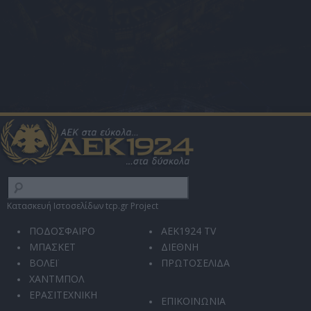
Κατασκευή Ιστοσελίδων tcp.gr Project
ΠΟΔΟΣΦΑΙΡΟ
AEK1924 TV
ΜΠΑΣΚΕΤ
ΔΙΕΘΝΗ
ΒΟΛΕΪ
ΠΡΩΤΟΣΕΛΙΔΑ
ΧΑΝΤΜΠΟΛ
ΕΡΑΣΙΤΕΧΝΙΚΗ
ΕΠΙΚΟΙΝΩΝΙΑ