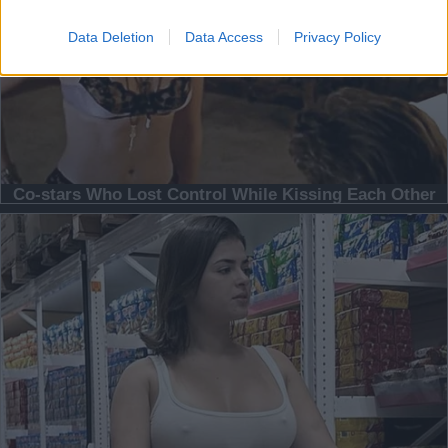
Data Deletion
Data Access
Privacy Policy