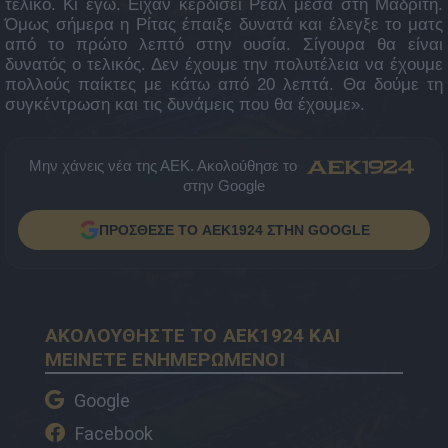
τελικό. Κι εγώ. Είχαν κερδίσει Ρεάλ μέσα στη Μαδρίτη.
Όμως σήμερα η Ρίτας έπαιξε δυνατά και έλεγξε το ματς
από το πρώτο λεπτό στην ουσία. Σίγουρα θα είναι
δυνατός ο τελικός. Δεν έχουμε την πολυτέλεια να έχουμε
πολλούς παίκτες με κάτω από 20 λεπτά. Θα δούμε τη
συγκέντρωση και τις δυνάμεις που θα έχουμε».
Μην χάνεις νέα της ΑΕΚ. Ακολούθησε το
στην Google
ΠΡΟΣΘΕΣΕ ΤΟ AEK1924 ΣΤΗΝ GOOGLE
ΑΚΟΛΟΥΘΗΣΤΕ ΤΟ AEK1924 ΚΑΙ
ΜΕΙΝΕΤΕ ΕΝΗΜΕΡΩΜΕΝΟΙ
Google
Facebook