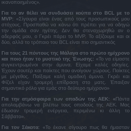
ικανοποιημένος».
Για το αν θέλει να συνδυάσει κούπα στο BCL με το
MVP:
«Σίγουρα είναι ένας από τους προσωπικούς μου
στόχους. Προσπαθώ να κάνω ότι πρέπει για να οδηγώ
την ομάδα σαν ηγέτης. Δεν θα στεναχωρηθώ αν ο
αδερφός μου, ο Γκρέι πάρει το MVP. Το αξίζουμε και οι
δύο, αλλά το τρόπαιο του BCL είναι πιο σημαντικός
Για τους 21 πόντους της Μάλαγα στο πρώτο ημίχρονο
και ποιο ήταν το μυστικό της Ένωσης:
«Το να είμαστε
συγκεντρωμένοι στην άμυνα. Είχαμε καλές οδηγίες.
Έχουν σουτέρ και παίκτες που ανοίγουν χώρους. Παίκτες
με μέγεθος. Παίξαμε καλή ομαδική άμυνα. Γκρέι και
Φίζελ είχαν τρομερή επίδραση στο ματς. Έπαιξαν
σημαντικό ρόλο για εμάς στο δεύτερο ημίχρονο»
Για την ατμόσφαιρα των οπαδών της ΑΕΚ: «
Πάντα
απολαμβάνω να βλέπω τους οπαδούς της ΑΕΚ. Μας
έδωσαν τρομερή ενέργεια, περιμένω κι άλλη το
Σάββατο».
Για τον Σάκοτα
: «Το έκανε σίγουρο πως θα ήμασταν