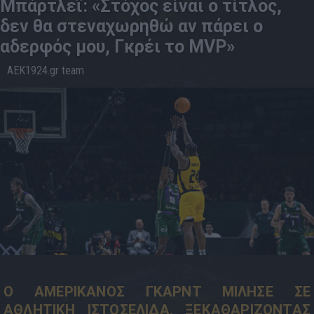
Μπάρτλεϊ: «Στόχος είναι ο τίτλος,
δεν θα στεναχωρηθώ αν πάρει ο
αδερφός μου, Γκρέι το MVP»
AEK1924.gr team
08.5
10:03
Ο ΑΜΕΡΙΚΑΝΟΣ ΓΚΑΡΝΤ ΜΙΛΗΣΕ ΣΕ
ΑΘΛΗΤΙΚΗ ΙΣΤΟΣΕΛΙΔΑ, ΞΕΚΑΘΑΡΙΖΟΝΤΑΣ