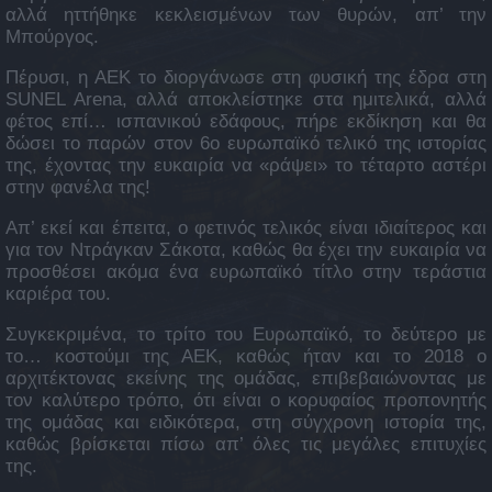
αλλά ηττήθηκε κεκλεισμένων των θυρών, απ’ την
Μπούργος.
Πέρυσι, η ΑΕΚ το διοργάνωσε στη φυσική της έδρα στη
SUNEL Arena, αλλά αποκλείστηκε στα ημιτελικά, αλλά
φέτος επί… ισπανικού εδάφους, πήρε εκδίκηση και θα
δώσει το παρών στον 6ο ευρωπαϊκό τελικό της ιστορίας
της, έχοντας την ευκαιρία να «ράψει» το τέταρτο αστέρι
στην φανέλα της!
Απ’ εκεί και έπειτα, ο φετινός τελικός είναι ιδιαίτερος και
για τον Ντράγκαν Σάκοτα, καθώς θα έχει την ευκαιρία να
προσθέσει ακόμα ένα ευρωπαϊκό τίτλο στην τεράστια
καριέρα του.
Συγκεκριμένα, το τρίτο του Ευρωπαϊκό, το δεύτερο με
το… κοστούμι της ΑΕΚ, καθώς ήταν και το 2018 ο
αρχιτέκτονας εκείνης της ομάδας, επιβεβαιώνοντας με
τον καλύτερο τρόπο, ότι είναι ο κορυφαίος προπονητής
της ομάδας και ειδικότερα, στη σύγχρονη ιστορία της,
καθώς βρίσκεται πίσω απ’ όλες τις μεγάλες επιτυχίες
της.