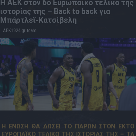
Η ΑΕΚ στον 6ο Ευρωπαϊκό τελικό της
ιστορίας της – Back to back για
Μπάρτλεϊ-Κατσίβελη
AEK1924.gr team
08.5
10:27
Η ΕΝΩΣΗ ΘΑ ΔΩΣΕΙ ΤΟ ΠΑΡΩΝ ΣΤΟΝ ΕΚΤΟ
ΕΥΡΩΠΑΪΚΟ ΤΕΛΙΚΟ ΤΗΣ ΙΣΤΟΡΙΑΣ ΤΗΣ – ΤΑ