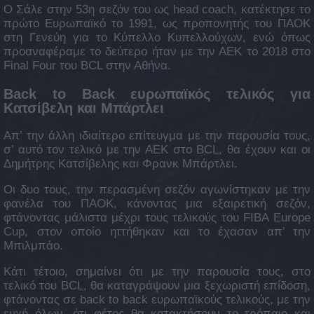
Ο Σάλε στην 53η σεζόν του ως head coach, κατέκτησε το
πρώτο Ευρωπαϊκό το 1991, ως προπονητής του ΠΑΟΚ
στη Γενεύη για το Κύπελλο Κυπελλούχων, ενώ όπως
προαναφέραμε το δεύτερο ήταν με την ΑΕΚ το 2018 στο
Final Four του BCL στην Αθήνα.
Back to Back ευρωπαϊκός τελικός για
Κατσίβελη και Μπάρτλει
Απ’ την άλλη ιδιαίτερο επίτευγμα με την παρουσία τους,
σ’ αυτό τον τελικό με την ΑΕΚ στο BCL, θα έχουν και οι
Δημήτρης Κατσίβελης και Φρανκ Μπάρτλει.
Οι δυο τους, την περασμένη σεζόν αγωνίστηκαν με την
φανέλα του ΠΑΟΚ, κάνοντας μια εξαιρετική σεζόν,
φτάνοντας μάλιστα μέχρι τους τελικούς του FIBA Europe
Cup, στον οποίο ηττήθηκαν και το έχασαν απ’ την
Μπιλμπάο.
Κάτι τέτοιο, σημαίνει ότι με την παρουσία τους, στο
τελικό του BCL, θα καταγράψουν μια ξεχωριστή επίδοση,
φτάνοντας σε back to back ευρωπαϊκούς τελικούς, με την
ευχή όλων, ότι φέτος θα κατακτήσουν το τρόπαιο και