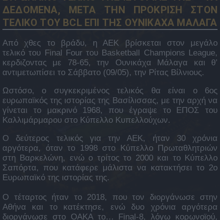
ΔΕΔΟΜΕΝΑ, ΜΕΤΑ ΤΗΝ ΠΡΟΚΡΙΣΗ ΣΤΟΝ
ΤΕΛΙΚΟ ΤΟΥ BCL ΕΠΙ ΤΗΣ ΟΥΝΙΚΑΧΑ ΜΑΛΑΓΑ
Από χθες το βράδυ, η ΑΕΚ βρίσκεται στον μεγάλο
τελικό του Final Four του Basketball Champions League,
κερδιζοντας με 78-65, την Ουνικάχα Μάλαγα και θ’
αντιμετωπίσει το Σάββατο (09/05), την Ρίτας Βίλνιους.
Ωστόσο, ο συγκεκριμένος τελικός θα είναι ο 6ος
ευρωπαϊκός της ιστορίας της Βασίλισσας, με την αρχή να
γίνεται το μακρινό 1968, που έγραψε το ΕΠΟΣ του
Καλλιμάρμαρου στο Κύπελλο Κυπελλούχων.
Ο δεύτερος τελικός για την ΑΕΚ, ήταν 30 χρόνια
αργότερα, όταν το 1998 στο Κύπελλο Πρωταθλητριών
στη Βαρκελώνη, ενώ ο τρίτος το 2000 και το Κύπελλο
Σαπόρτα, που κατάφερε μάλιστα να κατακτήσει το 2ο
Ευρωπαϊκό της ιστορίας της.
Ο τέταρτος ήταν το 2018, που τον διοργάνωσε στην
Αθήνα και το κατέκτησε, ενώ δυο χρόνια αργότερα
διοργάνωσε στο ΟΑΚΑ το… Final-8, λόγω κορωνοϊού,