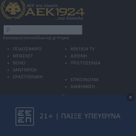
Κατασκευή Ιστοσελίδων tcp.gr Project
ΠΟΔΟΣΦΑΙΡΟ
AEK1924 TV
ΜΠΑΣΚΕΤ
ΔΙΕΘΝΗ
ΒΟΛΕΪ
ΠΡΩΤΟΣΕΛΙΔΑ
ΧΑΝΤΜΠΟΛ
ΕΡΑΣΙΤΕΧΝΙΚΗ
ΕΠΙΚΟΙΝΩΝΙΑ
ΔΙΑΦΗΜΙΣΗ
×
Ο ιστότοπός μας χρησιμοποιεί την υπηρεσία reCAPTCHA για την προστασία από
κακόβουλη χρήση και αυτοματοποιημένες επιθέσεις.
Η χρήση του ιστοτόπου διέπεται από την
Πολιτική Απορρήτου
και τους
Όρους
Χρήσης
.
Μπορείτε οποιαδήποτε στιγμή να αλλάξετε τις επιλογές σας στις
Ρυθμίσεις
Απορρήτου
.