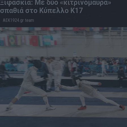
Ξιφασκία: Με δύο «κιτρινόμαυρα»
σπαθιά στο Κύπελλο Κ17
AEK1924.gr team
20.9
19:47